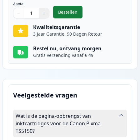
Aantal
Bestellen
−
+
,
Canon CL-541XL inktcartridge kle
Aantal
Gebruik de knoppen om aan te passen
Aantal
:
1
Kwaliteitsgarantie
3 Jaar Garantie. 90 Dagen Retour
Bestel nu, ontvang morgen
Gratis verzending vanaf € 49
Veelgestelde vragen
Wat is de pagina-opbrengst van
inktcartridges voor de Canon Pixma
TS5150?