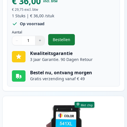
€ 36,00
incl. btw
€ 29,75
excl. btw
1
Stuks
|
€ 36,00
/stuk
Op voorraad
Aantal
Bestellen
−
+
,
Canon PG-540XL inktcartridge zwa
Aantal
Gebruik de knoppen om aan te passen
Aantal
:
1
Kwaliteitsgarantie
3 Jaar Garantie. 90 Dagen Retour
Bestel nu, ontvang morgen
Gratis verzending vanaf € 49
Met chip