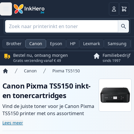
Winkel
Log in
Brother
Canon
Epson
HP
Lexmark
Samsung
Bestel nu, ontvang morgen
Familiebedrijf
Gratis verzending vanaf € 49
sinds 1997
Canon
Pixma TS5150
Home
Canon Pixma TS5150 inkt-
en tonercartridges
Vind de juiste toner voor je Canon Pixma
TS5150 printer met ons assortiment
compatibele en high-yield cartridges.
Lees meer
Geniet van consistente printkwaliteit en