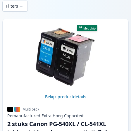
snelle levering vanuit lokale voorraad in .
Filters
Producten
Met chip
Bekijk productdetails
Multi pack
Remanufactured
Extra Hoog
Capaciteit
2 stuks Canon PG-540XL / CL-541XL