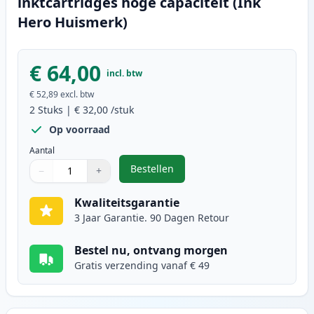
inktcartridges hoge capaciteit (Ink
Hero Huismerk)
€ 64,00
incl. btw
€ 52,89
excl. btw
2
Stuks
|
€ 32,00
/stuk
Op voorraad
Aantal
Bestellen
−
+
,
2 stuks Canon PG-540XL / CL-541X
Aantal
Gebruik de knoppen om aan te passen
Aantal
:
1
Kwaliteitsgarantie
3 Jaar Garantie. 90 Dagen Retour
Bestel nu, ontvang morgen
Gratis verzending vanaf € 49