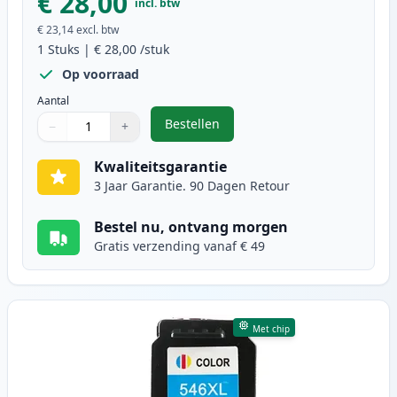
€ 28,00
incl. btw
€ 23,14
excl. btw
1
Stuks
|
€ 28,00
/stuk
Op voorraad
Aantal
Bestellen
−
+
,
Canon PG-545XL inktcartridge zwa
Aantal
Gebruik de knoppen om aan te passen
Aantal
:
1
Kwaliteitsgarantie
3 Jaar Garantie. 90 Dagen Retour
Bestel nu, ontvang morgen
Gratis verzending vanaf € 49
Met chip