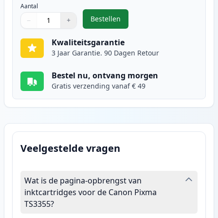
Aantal
Bestellen
−
+
,
Canon CL-546XL inktcartridge kle
Aantal
Gebruik de knoppen om aan te passen
Aantal
:
1
Kwaliteitsgarantie
3 Jaar Garantie. 90 Dagen Retour
Bestel nu, ontvang morgen
Gratis verzending vanaf € 49
Veelgestelde vragen
Wat is de pagina-opbrengst van
inktcartridges voor de Canon Pixma
TS3355?