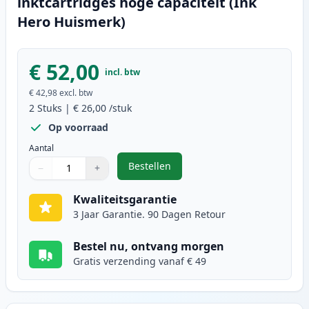
inktcartridges hoge capaciteit (Ink
Hero Huismerk)
€ 52,00
incl. btw
€ 42,98
excl. btw
2
Stuks
|
€ 26,00
/stuk
Op voorraad
Aantal
Bestellen
−
+
,
2 stuks Canon PG-545XL / CL-546X
Aantal
Gebruik de knoppen om aan te passen
Aantal
:
1
Kwaliteitsgarantie
3 Jaar Garantie. 90 Dagen Retour
Bestel nu, ontvang morgen
Gratis verzending vanaf € 49