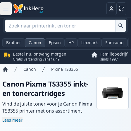
Winkel
Log in
Brother
Canon
Epson
HP
Lexmark
Samsung
Bestel nu, ontvang morgen
Familiebedrijf
Gratis verzending vanaf € 49
sinds 1997
Canon
Pixma TS3355
Home
Canon Pixma TS3355 inkt-
en tonercartridges
Vind de juiste toner voor je Canon Pixma
TS3355 printer met ons assortiment
compatibele en high-yield cartridges.
Lees meer
Geniet van consistente printkwaliteit en