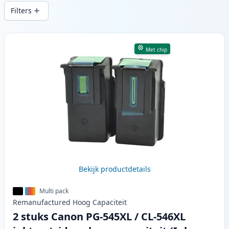
snelle levering vanuit lokale voorraad in .
Filters
Producten
Met chip
Bekijk productdetails
Multi pack
Remanufactured
Hoog
Capaciteit
2 stuks Canon PG-545XL / CL-546XL