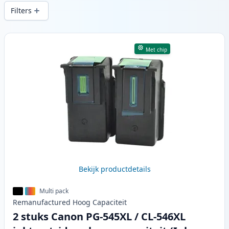
snelle levering vanuit lokale voorraad in .
Filters
Producten
Met chip
Bekijk productdetails
Multi pack
Remanufactured
Hoog
Capaciteit
2 stuks Canon PG-545XL / CL-546XL