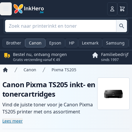
Winkel
Log in
Brother
Canon
Epson
HP
Lexmark
Samsung
Bestel nu, ontvang morgen
Familiebedrijf
Gratis verzending vanaf € 49
sinds 1997
Canon
Pixma TS205
Home
Canon Pixma TS205 inkt- en
tonercartridges
Vind de juiste toner voor je Canon Pixma
TS205 printer met ons assortiment
compatibele en high-yield cartridges.
Lees meer
Geniet van consistente printkwaliteit en