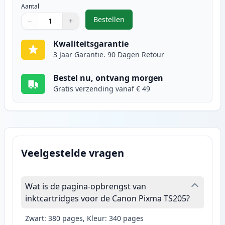
Aantal
Bestellen
−
+
,
Canon CL-546XL inktcartridge kle
Aantal
Gebruik de knoppen om aan te passen
Aantal
:
1
Kwaliteitsgarantie
3 Jaar Garantie. 90 Dagen Retour
Bestel nu, ontvang morgen
Gratis verzending vanaf € 49
Veelgestelde vragen
Wat is de pagina-opbrengst van
inktcartridges voor de Canon Pixma TS205?
Zwart: 380 pages, Kleur: 340 pages