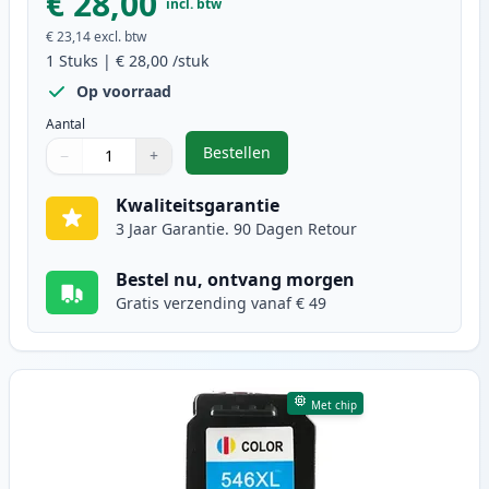
€ 28,00
incl. btw
€ 23,14
excl. btw
1
Stuks
|
€ 28,00
/stuk
Op voorraad
Aantal
Bestellen
−
+
,
Canon PG-545XL inktcartridge zwa
Aantal
Gebruik de knoppen om aan te passen
Aantal
:
1
Kwaliteitsgarantie
3 Jaar Garantie. 90 Dagen Retour
Bestel nu, ontvang morgen
Gratis verzending vanaf € 49
Met chip