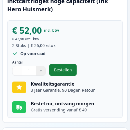
inktcartridges hoge capaciteit (Ink
Hero Huismerk)
€ 52,00
incl. btw
€ 42,98
excl. btw
2
Stuks
|
€ 26,00
/stuk
Op voorraad
Aantal
Bestellen
−
+
,
2 stuks Canon PG-545XL / CL-546X
Aantal
Gebruik de knoppen om aan te passen
Aantal
:
1
Kwaliteitsgarantie
3 Jaar Garantie. 90 Dagen Retour
Bestel nu, ontvang morgen
Gratis verzending vanaf € 49