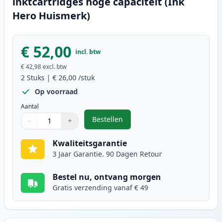
inktcartridges hoge capaciteit (Ink
Hero Huismerk)
€ 52,00
incl. btw
€ 42,98
excl. btw
2
Stuks
|
€ 26,00
/stuk
Op voorraad
Aantal
Bestellen
−
+
,
2 stuks Canon PG-545XL / CL-546X
Aantal
Gebruik de knoppen om aan te passen
Aantal
:
1
Kwaliteitsgarantie
3 Jaar Garantie. 90 Dagen Retour
Bestel nu, ontvang morgen
Gratis verzending vanaf € 49