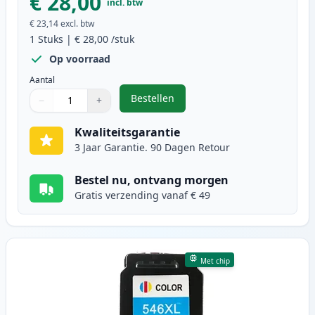
€ 28,00
incl. btw
€ 23,14
excl. btw
1
Stuks
|
€ 28,00
/stuk
Op voorraad
Aantal
Bestellen
−
+
,
Canon PG-545XL inktcartridge zwa
Aantal
Gebruik de knoppen om aan te passen
Aantal
:
1
Kwaliteitsgarantie
3 Jaar Garantie. 90 Dagen Retour
Bestel nu, ontvang morgen
Gratis verzending vanaf € 49
Met chip