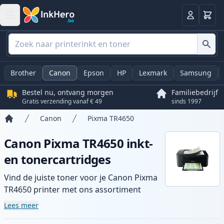
Winkel
Log in
Brother
Canon
Epson
HP
Lexmark
Samsung
Bestel nu, ontvang morgen
Familiebedrijf
Gratis verzending vanaf € 49
sinds 1997
Canon
Pixma TR4650
Home
Canon Pixma TR4650 inkt-
en tonercartridges
Vind de juiste toner voor je Canon Pixma
TR4650 printer met ons assortiment
compatibele en high-yield cartridges.
Lees meer
Geniet van consistente printkwaliteit en