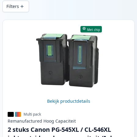
snelle levering vanuit lokale voorraad in .
Filters
Producten
Met chip
Bekijk productdetails
Multi pack
Remanufactured
Hoog
Capaciteit
2 stuks Canon PG-545XL / CL-546XL