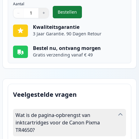
Aantal
Bestellen
−
+
,
Canon CL-546XL inktcartridge kle
Aantal
Gebruik de knoppen om aan te passen
Aantal
:
1
Kwaliteitsgarantie
3 Jaar Garantie. 90 Dagen Retour
Bestel nu, ontvang morgen
Gratis verzending vanaf € 49
Veelgestelde vragen
Wat is de pagina-opbrengst van
inktcartridges voor de Canon Pixma
TR4650?