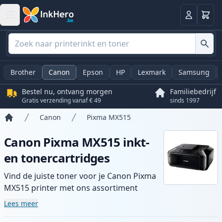
Winkel
Log in
Brother
Canon
Epson
HP
Lexmark
Samsung
Bestel nu, ontvang morgen
Familiebedrijf
Gratis verzending vanaf € 49
sinds 1997
Canon
Pixma MX515
Home
Canon Pixma MX515 inkt-
en tonercartridges
Vind de juiste toner voor je Canon Pixma
MX515 printer met ons assortiment
compatibele en high-yield cartridges.
Lees meer
Geniet van consistente printkwaliteit en