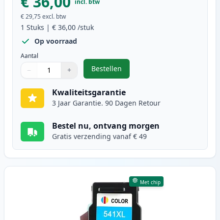
€ 36,00
incl. btw
€ 29,75
excl. btw
1
Stuks
|
€ 36,00
/stuk
Op voorraad
Aantal
Bestellen
−
+
,
Canon PG-540XL inktcartridge zwa
Aantal
Gebruik de knoppen om aan te passen
Aantal
:
1
Kwaliteitsgarantie
3 Jaar Garantie. 90 Dagen Retour
Bestel nu, ontvang morgen
Gratis verzending vanaf € 49
Met chip