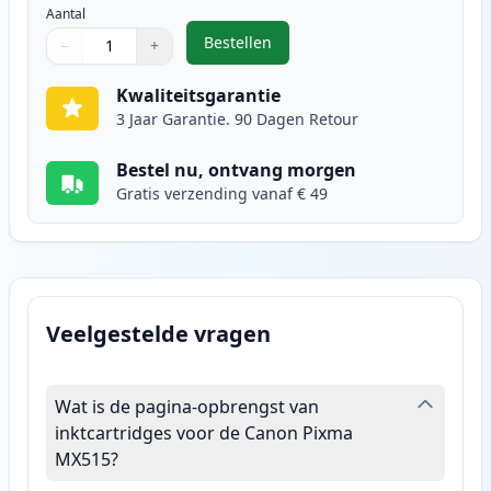
Aantal
Bestellen
−
+
,
Canon CL-541XL inktcartridge kle
Aantal
Gebruik de knoppen om aan te passen
Aantal
:
1
Kwaliteitsgarantie
3 Jaar Garantie. 90 Dagen Retour
Bestel nu, ontvang morgen
Gratis verzending vanaf € 49
Veelgestelde vragen
Wat is de pagina-opbrengst van
inktcartridges voor de Canon Pixma
MX515?