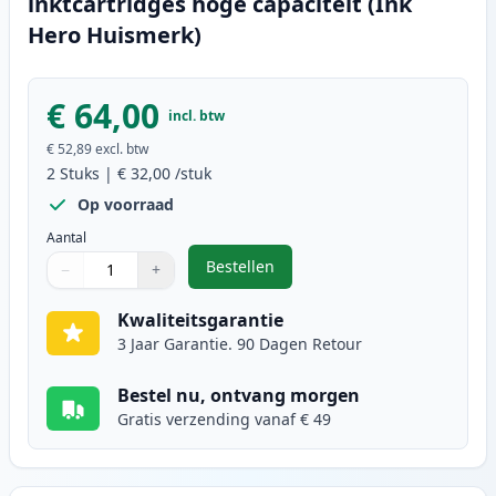
inktcartridges hoge capaciteit (Ink
Hero Huismerk)
€ 64,00
incl. btw
€ 52,89
excl. btw
2
Stuks
|
€ 32,00
/stuk
Op voorraad
Aantal
Bestellen
−
+
,
2 stuks Canon PG-540XL / CL-541X
Aantal
Gebruik de knoppen om aan te passen
Aantal
:
1
Kwaliteitsgarantie
3 Jaar Garantie. 90 Dagen Retour
Bestel nu, ontvang morgen
Gratis verzending vanaf € 49