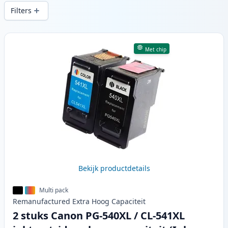
snelle levering vanuit lokale voorraad in .
Filters
Producten
Met chip
Bekijk productdetails
Multi pack
Remanufactured
Extra Hoog
Capaciteit
2 stuks Canon PG-540XL / CL-541XL