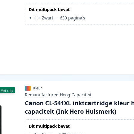
Dit multipack bevat
1
×
Zwart
—
630
pagina's
Kleur
Met chip
Remanufactured
Hoog
Capaciteit
Canon CL-541XL inktcartridge kleur 
capaciteit (Ink Hero Huismerk)
Dit multipack bevat