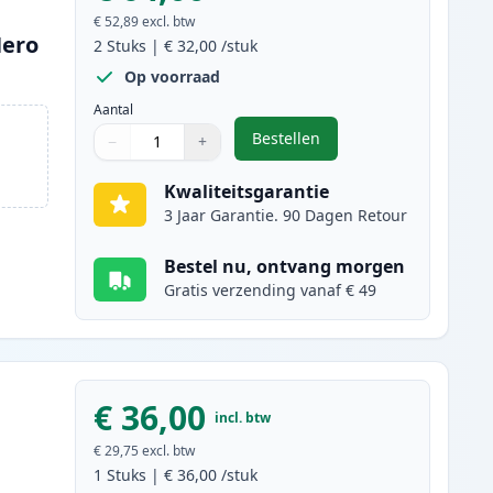
€ 52,89
excl. btw
Hero
2
Stuks
|
€ 32,00
/stuk
Op voorraad
Aantal
Bestellen
−
+
,
2 stuks Canon PG-540XL / C
Aantal
Gebruik de knoppen om aan te passen
Aantal
:
1
Kwaliteitsgarantie
3 Jaar Garantie. 90 Dagen Retour
Bestel nu, ontvang morgen
Gratis verzending vanaf € 49
€ 36,00
incl. btw
€ 29,75
excl. btw
1
Stuks
|
€ 36,00
/stuk