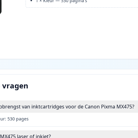
1
×
Kleur
—
530
pagina's
e vragen
opbrengst van inktcartridges voor de Canon Pixma MX475?
eur: 530 pages
MX475 laser of inkjet?