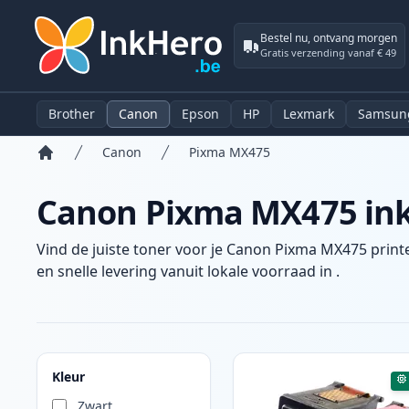
Bestel nu, ontvang morgen
Gratis verzending vanaf € 49
Brother
Canon
Epson
HP
Lexmark
Samsun
Canon
Pixma MX475
Home
Canon Pixma MX475 inkt
Vind de juiste toner voor je Canon Pixma MX475 printe
en snelle levering vanuit lokale voorraad in .
Producten
Kleur
Zwart