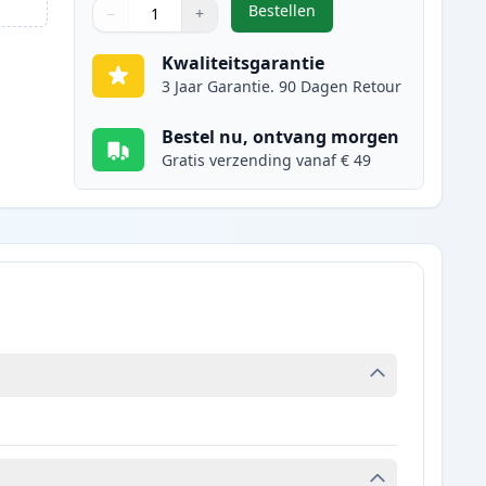
Bestellen
−
+
,
Canon CL-541XL inktcartrid
Aantal
Gebruik de knoppen om aan te passen
Aantal
:
1
Kwaliteitsgarantie
3 Jaar Garantie. 90 Dagen Retour
Bestel nu, ontvang morgen
Gratis verzending vanaf € 49