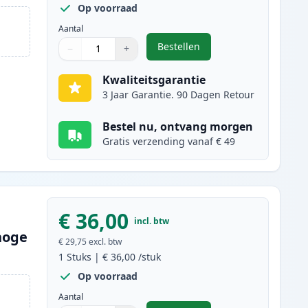
Op voorraad
Aantal
Bestellen
−
+
,
Canon PG-540XL inktcartrid
Aantal
Gebruik de knoppen om aan te passen
Aantal
:
1
Kwaliteitsgarantie
3 Jaar Garantie. 90 Dagen Retour
Bestel nu, ontvang morgen
Gratis verzending vanaf € 49
€ 36,00
incl. btw
hoge
€ 29,75
excl. btw
1
Stuks
|
€ 36,00
/stuk
Op voorraad
Aantal