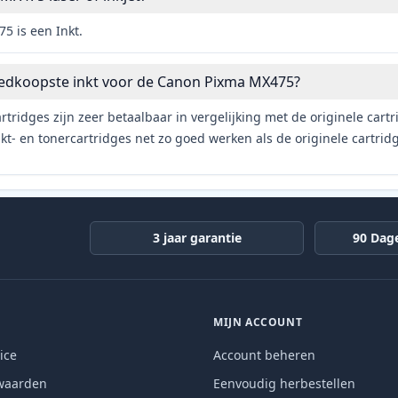
 is een Inkt.
oedkoopste inkt voor de Canon Pixma MX475?
rtridges zijn zeer betaalbaar in vergelijking met de originele car
t- en tonercartridges net zo goed werken als de originele cartrid
3 jaar garantie
90 Dag
MIJN ACCOUNT
ice
Account beheren
waarden
Eenvoudig herbestellen