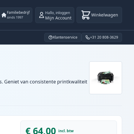
Familiebedrijf
Hallo
,
inloggen
Winkelwagen
Mijn Account
sinds 1997
Klantenservice
+31 20 808-3629
. Geniet van consistente printkwaliteit
€ 64,00
incl. btw