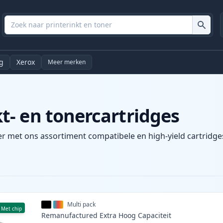
g
Xerox
Meer merken
- en tonercartridges
r met ons assortiment compatibele en high-yield cartridges
Multi pack
Met chip
Remanufactured
Extra Hoog
Capaciteit