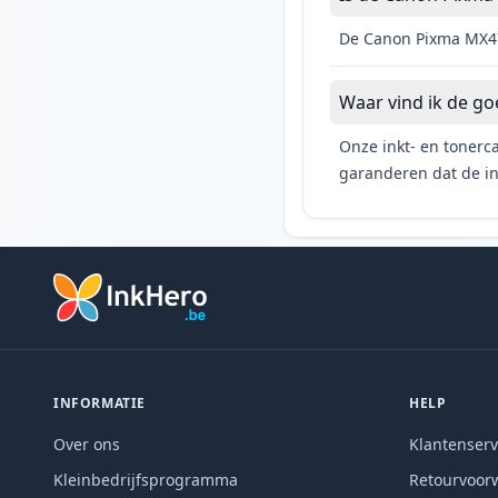
De Canon Pixma MX475
Waar vind ik de g
Onze inkt- en tonerca
garanderen dat de ink
INFORMATIE
HELP
Over ons
Klantenserv
Kleinbedrijfsprogramma
Retourvoor