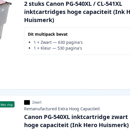
2 stuks Canon PG-540XL / CL-541XL
inktcartridges hoge capaciteit (Ink 
Huismerk)
Dit multipack bevat
1
×
Zwart
—
630
pagina's
1
×
Kleur
—
530
pagina's
Zwart
Met chip
Remanufactured
Extra Hoog
Capaciteit
Canon PG-540XL inktcartridge zwart
hoge capaciteit (Ink Hero Huismerk)