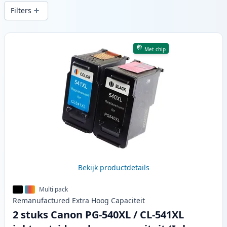
snelle levering vanuit lokale voorraad in .
Filters
Producten
Met chip
Bekijk productdetails
Multi pack
Remanufactured
Extra Hoog
Capaciteit
2 stuks Canon PG-540XL / CL-541XL