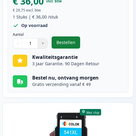
€ 36,00
incl. btw
€ 29,75
excl. btw
1
Stuks
|
€ 36,00
/stuk
Op voorraad
Aantal
Bestellen
−
+
,
Canon PG-540XL inktcartridge zwa
Aantal
Gebruik de knoppen om aan te passen
Aantal
:
1
Kwaliteitsgarantie
3 Jaar Garantie. 90 Dagen Retour
Bestel nu, ontvang morgen
Gratis verzending vanaf € 49
Met chip