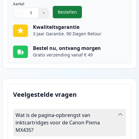
Aantal
Bestellen
−
+
,
Canon CL-541XL inktcartridge kle
Aantal
Gebruik de knoppen om aan te passen
Aantal
:
1
Kwaliteitsgarantie
3 Jaar Garantie. 90 Dagen Retour
Bestel nu, ontvang morgen
Gratis verzending vanaf € 49
Veelgestelde vragen
Wat is de pagina-opbrengst van
inktcartridges voor de Canon Pixma
MX435?