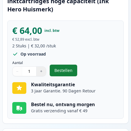
inktcartridges hoge capaciteit (Ink
Hero Huismerk)
€ 64,00
incl. btw
€ 52,89
excl. btw
2
Stuks
|
€ 32,00
/stuk
Op voorraad
Aantal
Bestellen
−
+
,
2 stuks Canon PG-540XL / CL-541X
Aantal
Gebruik de knoppen om aan te passen
Aantal
:
1
Kwaliteitsgarantie
3 Jaar Garantie. 90 Dagen Retour
Bestel nu, ontvang morgen
Gratis verzending vanaf € 49