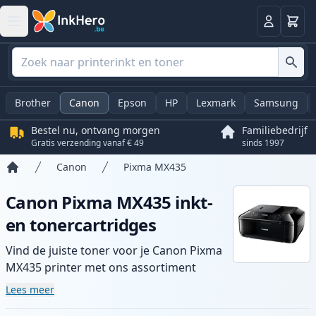
Winkel
Log in
Brother
Canon
Epson
HP
Lexmark
Samsung
Bestel nu, ontvang morgen
Familiebedrijf
Gratis verzending vanaf € 49
sinds 1997
Canon
Pixma MX435
Home
Canon Pixma MX435 inkt-
en tonercartridges
Vind de juiste toner voor je Canon Pixma
MX435 printer met ons assortiment
compatibele en high-yield cartridges.
Lees meer
Geniet van consistente printkwaliteit en