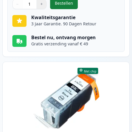
Bestellen
−
+
,
4 stuks Canon CLI-8 inktcartridge
Aantal
Gebruik de knoppen om aan te passen
Aantal
:
1
Kwaliteitsgarantie
3 Jaar Garantie. 90 Dagen Retour
Bestel nu, ontvang morgen
Gratis verzending vanaf € 49
Met chip