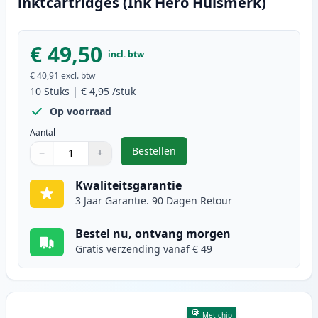
inktcartridges (Ink Hero Huismerk)
€ 49,50
incl. btw
€ 40,91
excl. btw
10
Stuks
|
€ 4,95
/stuk
Op voorraad
Aantal
Bestellen
−
+
,
10 stuks Canon PGI-5 & CLI-8 ink
Aantal
Gebruik de knoppen om aan te passen
Aantal
:
1
Kwaliteitsgarantie
3 Jaar Garantie. 90 Dagen Retour
Bestel nu, ontvang morgen
Gratis verzending vanaf € 49
Met chip