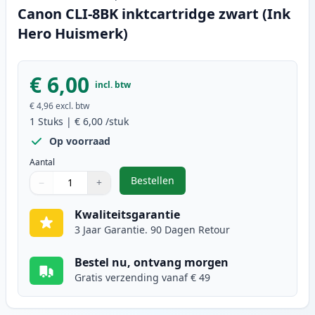
Canon CLI-8BK inktcartridge zwart (Ink
Hero Huismerk)
€ 6,00
incl. btw
€ 4,96
excl. btw
1
Stuks
|
€ 6,00
/stuk
Op voorraad
Aantal
Bestellen
−
+
,
Canon CLI-8BK inktcartridge zwar
Aantal
Gebruik de knoppen om aan te passen
Aantal
:
1
Kwaliteitsgarantie
3 Jaar Garantie. 90 Dagen Retour
Bestel nu, ontvang morgen
Gratis verzending vanaf € 49