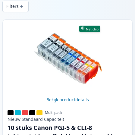
snelle levering vanuit lokale voorraad in .
Filters
Producten
Met chip
Bekijk productdetails
Multi pack
Nieuw
Standaard
Capaciteit
10 stuks Canon PGI-5 & CLI-8