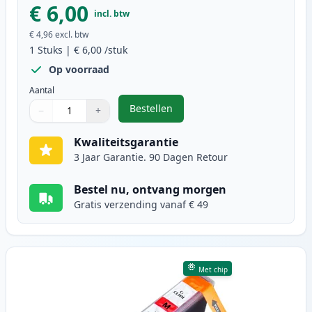
€ 6,00
incl. btw
€ 4,96
excl. btw
1
Stuks
|
€ 6,00
/stuk
Op voorraad
Aantal
Bestellen
−
+
,
Canon CLI-8C inktcartridge cyaan
Aantal
Gebruik de knoppen om aan te passen
Aantal
:
1
Kwaliteitsgarantie
3 Jaar Garantie. 90 Dagen Retour
Bestel nu, ontvang morgen
Gratis verzending vanaf € 49
Met chip