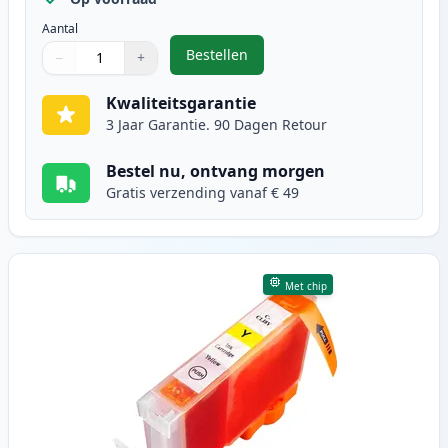
Aantal
Bestellen
−
+
,
Canon CLI-8M inktcartridge mage
Aantal
Gebruik de knoppen om aan te passen
Aantal
:
1
Kwaliteitsgarantie
3 Jaar Garantie. 90 Dagen Retour
Bestel nu, ontvang morgen
Gratis verzending vanaf € 49
Met chip