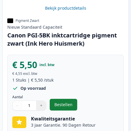
Bekijk productdetails
Pigment Zwart
Nieuw
Standaard
Capaciteit
Canon PGI-5BK inktcartridge pigment
zwart (Ink Hero Huismerk)
€ 5,50
incl. btw
€ 4,55
excl. btw
1
Stuks
|
€ 5,50
/stuk
Op voorraad
Aantal
Bestellen
−
+
,
Canon PGI-5BK inktcartridge pig
Aantal
Gebruik de knoppen om aan te passen
Aantal
:
1
Kwaliteitsgarantie
3 Jaar Garantie. 90 Dagen Retour