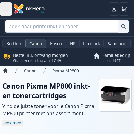
Winkel
Log in
Brother
Canon
Epson
HP
Lexmark
Samsung
Bestel nu, ontvang morgen
Familiebedrijf
Gratis verzending vanaf € 49
sinds 1997
Canon
Pixma MP800
Home
Canon Pixma MP800 inkt-
en tonercartridges
Vind de juiste toner voor je Canon Pixma
MP800 printer met ons assortiment
compatibele en high-yield cartridges.
Lees meer
Geniet van consistente printkwaliteit en