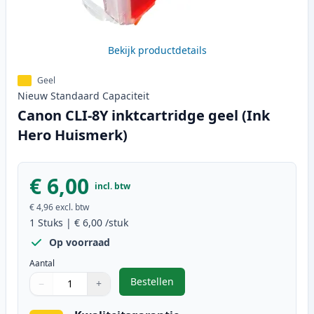
Bekijk productdetails
Geel
Nieuw
Standaard
Capaciteit
Canon CLI-8Y inktcartridge geel (Ink
Hero Huismerk)
€ 6,00
incl. btw
€ 4,96
excl. btw
1
Stuks
|
€ 6,00
/stuk
Op voorraad
Aantal
Bestellen
−
+
,
Canon CLI-8Y inktcartridge geel 
Aantal
Gebruik de knoppen om aan te passen
Aantal
:
1