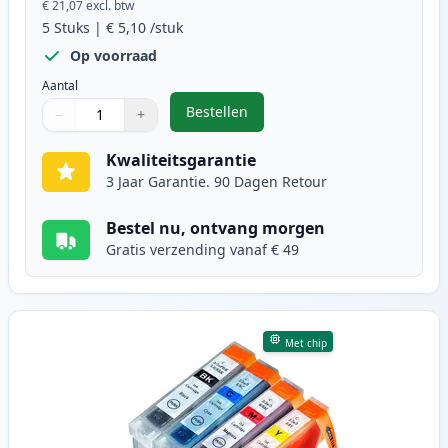
€ 21,07
excl. btw
5
Stuks
|
€ 5,10
/stuk
Op voorraad
Aantal
Bestellen
−
+
,
5 stuks Canon PGI-5 & CLI-8 inktc
Aantal
Gebruik de knoppen om aan te passen
Aantal
:
1
Kwaliteitsgarantie
3 Jaar Garantie. 90 Dagen Retour
Bestel nu, ontvang morgen
Gratis verzending vanaf € 49
Met chip