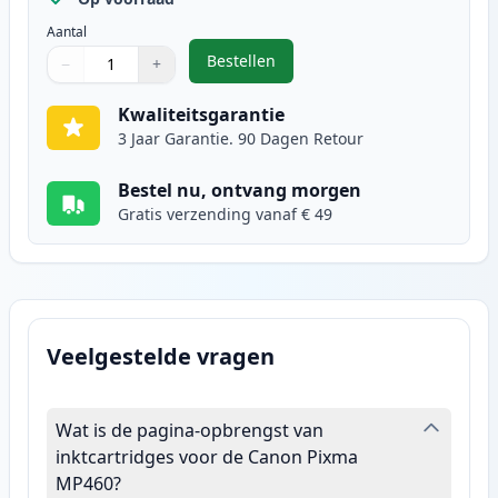
Aantal
Bestellen
−
+
,
Canon CL-51 inktcartridge kleur 
Aantal
Gebruik de knoppen om aan te passen
Aantal
:
1
Kwaliteitsgarantie
3 Jaar Garantie. 90 Dagen Retour
Bestel nu, ontvang morgen
Gratis verzending vanaf € 49
Veelgestelde vragen
Wat is de pagina-opbrengst van
inktcartridges voor de Canon Pixma
MP460?