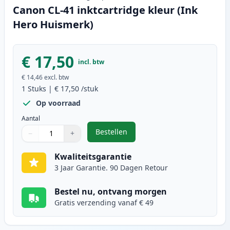
Canon CL-41 inktcartridge kleur (Ink
Hero Huismerk)
€ 17,50
incl. btw
€ 14,46
excl. btw
1
Stuks
|
€ 17,50
/stuk
Op voorraad
Aantal
Bestellen
−
+
,
Canon CL-41 inktcartridge kleur 
Aantal
Gebruik de knoppen om aan te passen
Aantal
:
1
Kwaliteitsgarantie
3 Jaar Garantie. 90 Dagen Retour
Bestel nu, ontvang morgen
Gratis verzending vanaf € 49