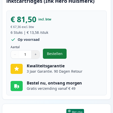
inktcartridges (Ink Hero Huismerk)
€ 81,50
incl. btw
€ 67,36
excl. btw
6
Stuks
|
€ 13,58
/stuk
Op voorraad
Aantal
Bestellen
−
+
,
6 stuks Canon PG-40 & CL-41 inkt
Aantal
Gebruik de knoppen om aan te passen
Aantal
:
1
Kwaliteitsgarantie
3 Jaar Garantie. 90 Dagen Retour
Bestel nu, ontvang morgen
Gratis verzending vanaf € 49
Met chip