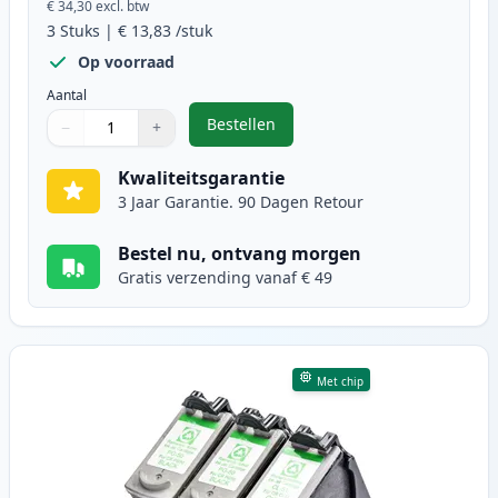
€ 34,30
excl. btw
3
Stuks
|
€ 13,83
/stuk
Op voorraad
Aantal
Bestellen
−
+
,
3 stuks Canon PG-40 & CL-41 inkt
Aantal
Gebruik de knoppen om aan te passen
Aantal
:
1
Kwaliteitsgarantie
3 Jaar Garantie. 90 Dagen Retour
Bestel nu, ontvang morgen
Gratis verzending vanaf € 49
Met chip