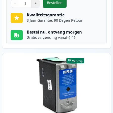
Bestellen
−
+
,
3 stuks Canon PG-50 & CL-51 inkt
Aantal
Gebruik de knoppen om aan te passen
Aantal
:
1
Kwaliteitsgarantie
3 Jaar Garantie. 90 Dagen Retour
Bestel nu, ontvang morgen
Gratis verzending vanaf € 49
Met chip