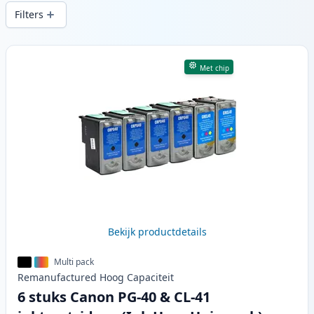
snelle levering vanuit lokale voorraad in .
Filters
Producten
Met chip
Bekijk productdetails
Multi pack
Remanufactured
Hoog
Capaciteit
6 stuks Canon PG-40 & CL-41