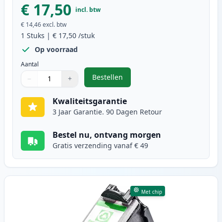
€ 17,50
incl. btw
€ 14,46
excl. btw
1
Stuks
|
€ 17,50
/stuk
Op voorraad
Aantal
Bestellen
−
+
,
Canon PG-50 inktcartridge zwart 
Aantal
Gebruik de knoppen om aan te passen
Aantal
:
1
Kwaliteitsgarantie
3 Jaar Garantie. 90 Dagen Retour
Bestel nu, ontvang morgen
Gratis verzending vanaf € 49
Met chip