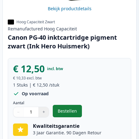
Bekijk productdetails
Hoog Capaciteit Zwart
Remanufactured
Hoog
Capaciteit
Canon PG-40 inktcartridge pigment
zwart (Ink Hero Huismerk)
€ 12,50
incl. btw
€ 10,33
excl. btw
1
Stuks
|
€ 12,50
/stuk
Op voorraad
Aantal
Bestellen
−
+
,
Canon PG-40 inktcartridge pigme
Aantal
Gebruik de knoppen om aan te passen
Aantal
:
1
Kwaliteitsgarantie
3 Jaar Garantie. 90 Dagen Retour