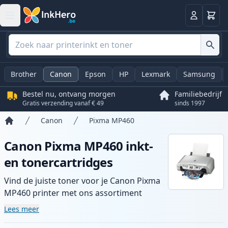
Winkel
Log in
Brother
Canon
Epson
HP
Lexmark
Samsung
Bestel nu, ontvang morgen
Familiebedrijf
Gratis verzending vanaf € 49
sinds 1997
Canon
Pixma MP460
Home
Canon Pixma MP460 inkt-
en tonercartridges
Vind de juiste toner voor je Canon Pixma
MP460 printer met ons assortiment
compatibele en high-yield cartridges.
Lees meer
Geniet van consistente printkwaliteit en