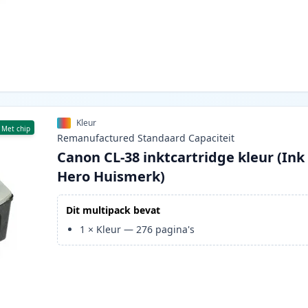
Kleur
Met chip
Remanufactured
Standaard
Capaciteit
Canon CL-38 inktcartridge kleur (Ink
Hero Huismerk)
Dit multipack bevat
1
×
Kleur
—
276
pagina's