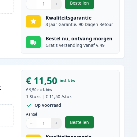
Bestellen
−
+
,
2 stuks Canon PG-37 / CL-3
Aantal
Gebruik de knoppen om aan te passen
Aantal
:
1
Kwaliteitsgarantie
3 Jaar Garantie. 90 Dagen Retour
Bestel nu, ontvang morgen
Gratis verzending vanaf € 49
€ 11,50
incl. btw
k
€ 9,50
excl. btw
1
Stuks
|
€ 11,50
/stuk
Op voorraad
Aantal
Bestellen
−
+
,
Canon PG-37 inktcartridge 
Aantal
Gebruik de knoppen om aan te passen
Aantal
:
1