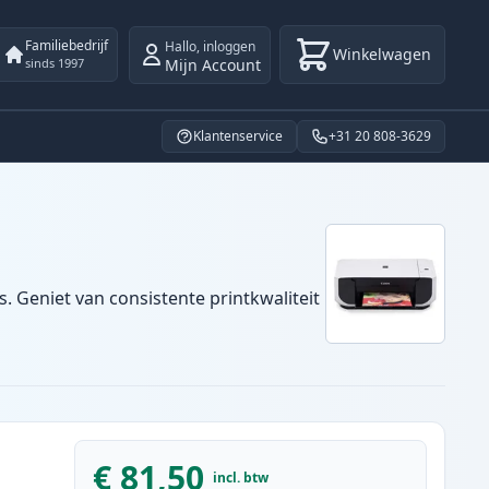
Familiebedrijf
Hallo
,
inloggen
Winkelwagen
Mijn Account
sinds 1997
Klantenservice
+31 20 808-3629
. Geniet van consistente printkwaliteit
€ 81,50
incl. btw