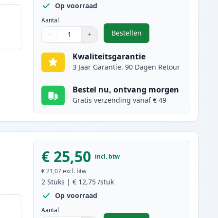
Op voorraad
Aantal
Bestellen
−
+
,
3 stuks Canon PG-40 & CL-4
Aantal
Gebruik de knoppen om aan te passen
Aantal
:
1
Kwaliteitsgarantie
3 Jaar Garantie. 90 Dagen Retour
Bestel nu, ontvang morgen
Gratis verzending vanaf € 49
€ 25,50
incl. btw
€ 21,07
excl. btw
2
Stuks
|
€ 12,75
/stuk
Op voorraad
Aantal