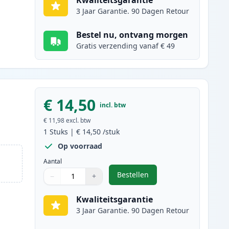
Kwaliteitsgarantie
3 Jaar Garantie. 90 Dagen Retour
Bestel nu, ontvang morgen
Gratis verzending vanaf € 49
€ 14,50
incl. btw
€ 11,98
excl. btw
1
Stuks
|
€ 14,50
/stuk
Op voorraad
Aantal
Bestellen
−
+
,
Canon CL-38 inktcartridge 
Aantal
Gebruik de knoppen om aan te passen
Aantal
:
1
Kwaliteitsgarantie
3 Jaar Garantie. 90 Dagen Retour