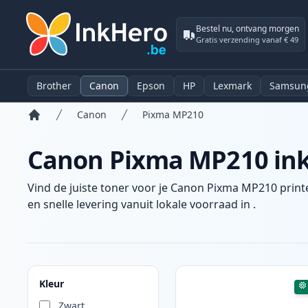
Bestel nu, ontvang morgen
Gratis verzending vanaf € 49
Brother
Canon
Epson
HP
Lexmark
Samsun
Canon
Pixma MP210
Home
Canon Pixma MP210 inkt
Vind de juiste toner voor je Canon Pixma MP210 printe
en snelle levering vanuit lokale voorraad in .
Producten
Kleur
Zwart