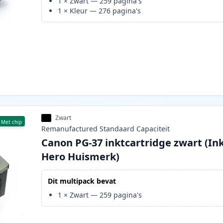
1
×
Zwart
—
259
pagina's
1
×
Kleur
—
276
pagina's
Zwart
Met chip
Remanufactured
Standaard
Capaciteit
Canon PG-37 inktcartridge zwart (In
Hero Huismerk)
Dit multipack bevat
1
×
Zwart
—
259
pagina's