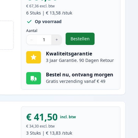
€ 67,36
excl. btw
6
Stuks
|
€ 13,58
/stuk
Op voorraad
Aantal
Bestellen
−
+
,
6 stuks Canon PG-40 & CL-4
Aantal
Gebruik de knoppen om aan te passen
Aantal
:
1
Kwaliteitsgarantie
3 Jaar Garantie. 90 Dagen Retour
Bestel nu, ontvang morgen
Gratis verzending vanaf € 49
€ 41,50
incl. btw
€ 34,30
excl. btw
3
Stuks
|
€ 13,83
/stuk