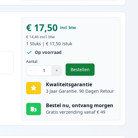
€ 17,50
incl. btw
€ 14,46
excl. btw
1
Stuks
|
€ 17,50
/stuk
Op voorraad
Aantal
Bestellen
−
+
,
Canon CL-41 inktcartridge 
Aantal
Gebruik de knoppen om aan te passen
Aantal
:
1
Kwaliteitsgarantie
3 Jaar Garantie. 90 Dagen Retour
Bestel nu, ontvang morgen
Gratis verzending vanaf € 49