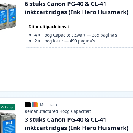
6 stuks Canon PG-40 & CL-41
inktcartridges (Ink Hero Huismerk)
Dit multipack bevat
4
×
Hoog Capaciteit Zwart
—
385
pagina's
2
×
Hoog kleur
—
490
pagina's
Multi pack
Met chip
Remanufactured
Hoog
Capaciteit
3 stuks Canon PG-40 & CL-41
inktcartridges (Ink Hero Huismerk)