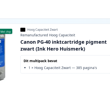
Hoog Capaciteit Zwart
Met chip
Remanufactured
Hoog
Capaciteit
Canon PG-40 inktcartridge pigment
zwart (Ink Hero Huismerk)
Dit multipack bevat
1
×
Hoog Capaciteit Zwart
—
385
pagina's