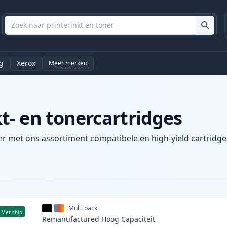
g
Xerox
Meer merken
- en tonercartridges
r met ons assortiment compatibele en high-yield cartridges
Multi pack
Met chip
Remanufactured
Hoog
Capaciteit