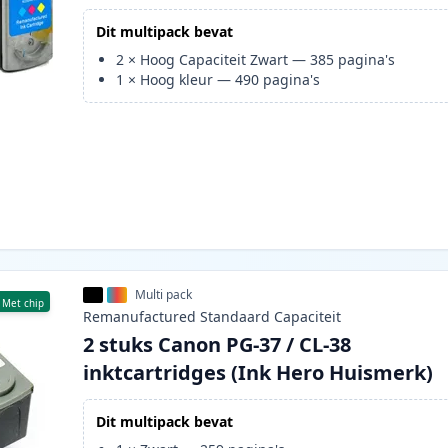
Dit multipack bevat
2
×
Hoog Capaciteit Zwart
—
385
pagina's
1
×
Hoog kleur
—
490
pagina's
Multi pack
Met chip
Remanufactured
Standaard
Capaciteit
2 stuks Canon PG-37 / CL-38
inktcartridges (Ink Hero Huismerk)
Dit multipack bevat