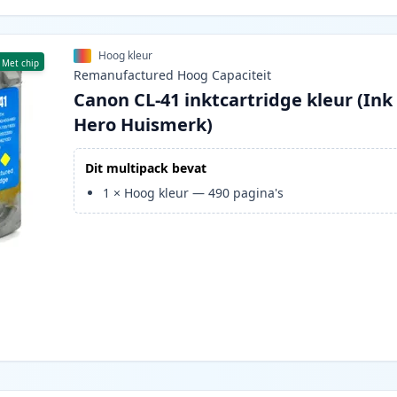
Hoog kleur
Met chip
Remanufactured
Hoog
Capaciteit
Canon CL-41 inktcartridge kleur (Ink
Hero Huismerk)
Dit multipack bevat
1
×
Hoog kleur
—
490
pagina's