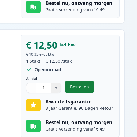
Bestel nu, ontvang morgen
Gratis verzending vanaf € 49
€ 12,50
incl. btw
€ 10,33
excl. btw
1
Stuks
|
€ 12,50
/stuk
Op voorraad
Aantal
Bestellen
−
+
,
Canon PG-40 inktcartridge
Aantal
Gebruik de knoppen om aan te passen
Aantal
:
1
Kwaliteitsgarantie
3 Jaar Garantie. 90 Dagen Retour
Bestel nu, ontvang morgen
Gratis verzending vanaf € 49