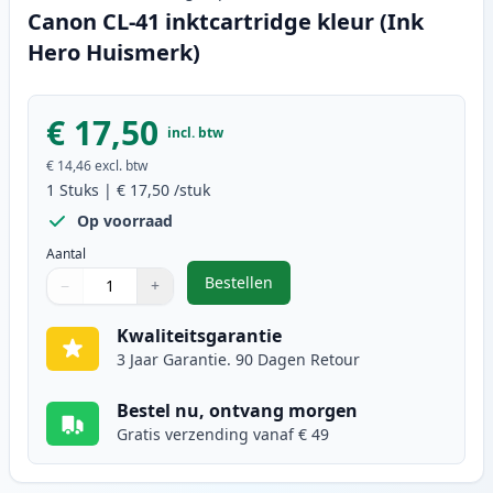
Canon CL-41 inktcartridge kleur (Ink
Hero Huismerk)
€ 17,50
incl. btw
€ 14,46
excl. btw
1
Stuks
|
€ 17,50
/stuk
Op voorraad
Aantal
Bestellen
−
+
,
Canon CL-41 inktcartridge kleur 
Aantal
Gebruik de knoppen om aan te passen
Aantal
:
1
Kwaliteitsgarantie
3 Jaar Garantie. 90 Dagen Retour
Bestel nu, ontvang morgen
Gratis verzending vanaf € 49