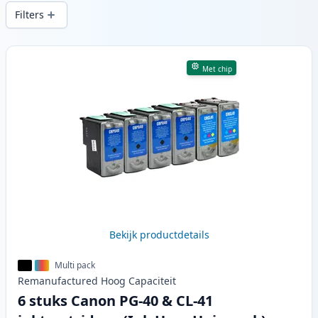
snelle levering vanuit lokale voorraad in .
Filters
Producten
Met chip
Bekijk productdetails
Multi pack
Remanufactured
Hoog
Capaciteit
6 stuks Canon PG-40 & CL-41