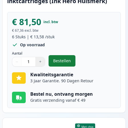
inktcartridges (Ink Hero Huismerk)
€ 81,50
incl. btw
€ 67,36
excl. btw
6
Stuks
|
€ 13,58
/stuk
Op voorraad
Aantal
Bestellen
−
+
,
6 stuks Canon PG-40 & CL-41 inkt
Aantal
Gebruik de knoppen om aan te passen
Aantal
:
1
Kwaliteitsgarantie
3 Jaar Garantie. 90 Dagen Retour
Bestel nu, ontvang morgen
Gratis verzending vanaf € 49
Met chip