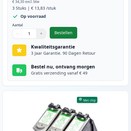
€ 34,30
excl. btw
3
Stuks
|
€ 13,83
/stuk
Op voorraad
Aantal
Bestellen
−
+
,
3 stuks Canon PG-40 & CL-41 inkt
Aantal
Gebruik de knoppen om aan te passen
Aantal
:
1
Kwaliteitsgarantie
3 Jaar Garantie. 90 Dagen Retour
Bestel nu, ontvang morgen
Gratis verzending vanaf € 49
Met chip