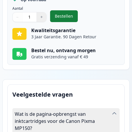
Aantal
Bestellen
−
+
,
Canon CL-51 inktcartridge kleur 
Aantal
Gebruik de knoppen om aan te passen
Aantal
:
1
Kwaliteitsgarantie
3 Jaar Garantie. 90 Dagen Retour
Bestel nu, ontvang morgen
Gratis verzending vanaf € 49
Veelgestelde vragen
Wat is de pagina-opbrengst van
inktcartridges voor de Canon Pixma
MP150?