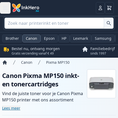
Winkel
Log in
Brother
Canon
Epson
HP
Lexmark
Samsung
Bestel nu, ontvang morgen
Familiebedrijf
Gratis verzending vanaf € 49
sinds 1997
Canon
Pixma MP150
Home
Canon Pixma MP150 inkt-
en tonercartridges
Vind de juiste toner voor je Canon Pixma
MP150 printer met ons assortiment
compatibele en high-yield cartridges.
Lees meer
Geniet van consistente printkwaliteit en