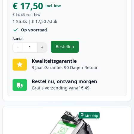
€ 17,50
incl. btw
€ 14,46
excl. btw
1
Stuks
|
€ 17,50
/stuk
Op voorraad
Aantal
Bestellen
−
+
,
Canon PG-50 inktcartridge zwart 
Aantal
Gebruik de knoppen om aan te passen
Aantal
:
1
Kwaliteitsgarantie
3 Jaar Garantie. 90 Dagen Retour
Bestel nu, ontvang morgen
Gratis verzending vanaf € 49
Met chip