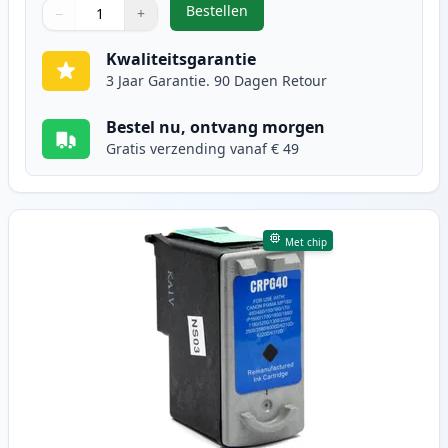
Bestellen
−
+
,
3 stuks Canon PG-50 & CL-51 inkt
Aantal
Gebruik de knoppen om aan te passen
Aantal
:
1
Kwaliteitsgarantie
3 Jaar Garantie. 90 Dagen Retour
Bestel nu, ontvang morgen
Gratis verzending vanaf € 49
Met chip