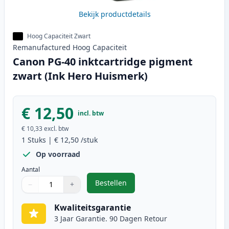
Bekijk productdetails
Hoog Capaciteit Zwart
Remanufactured
Hoog
Capaciteit
Canon PG-40 inktcartridge pigment
zwart (Ink Hero Huismerk)
€ 12,50
incl. btw
€ 10,33
excl. btw
1
Stuks
|
€ 12,50
/stuk
Op voorraad
Aantal
Bestellen
−
+
,
Canon PG-40 inktcartridge pigme
Aantal
Gebruik de knoppen om aan te passen
Aantal
:
1
Kwaliteitsgarantie
3 Jaar Garantie. 90 Dagen Retour