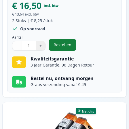
€ 16,50
incl. btw
€ 13,64
excl. btw
2
Stuks
|
€ 8,25
/stuk
Op voorraad
Aantal
Bestellen
−
+
,
2 stuks Canon PGI-525BK inktcart
Aantal
Gebruik de knoppen om aan te passen
Aantal
:
1
Kwaliteitsgarantie
3 Jaar Garantie. 90 Dagen Retour
Bestel nu, ontvang morgen
Gratis verzending vanaf € 49
Met chip