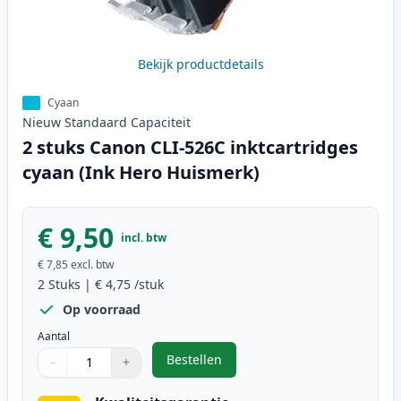
Bekijk productdetails
Cyaan
Nieuw
Standaard
Capaciteit
2 stuks Canon CLI-526C inktcartridges
cyaan (Ink Hero Huismerk)
€ 9,50
incl. btw
€ 7,85
excl. btw
2
Stuks
|
€ 4,75
/stuk
Op voorraad
Aantal
Bestellen
−
+
,
2 stuks Canon CLI-526C inktcartr
Aantal
Gebruik de knoppen om aan te passen
Aantal
:
1