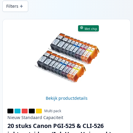
snelle levering vanuit lokale voorraad in .
Filters
Producten
Met chip
Bekijk productdetails
Multi pack
Nieuw
Standaard
Capaciteit
20 stuks Canon PGI-525 & CLI-526