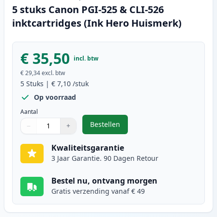
5 stuks Canon PGI-525 & CLI-526
inktcartridges (Ink Hero Huismerk)
€ 35,50
incl. btw
€ 29,34
excl. btw
5
Stuks
|
€ 7,10
/stuk
Op voorraad
Aantal
Bestellen
−
+
,
5 stuks Canon PGI-525 & CLI-526 
Aantal
Gebruik de knoppen om aan te passen
Aantal
:
1
Kwaliteitsgarantie
3 Jaar Garantie. 90 Dagen Retour
Bestel nu, ontvang morgen
Gratis verzending vanaf € 49