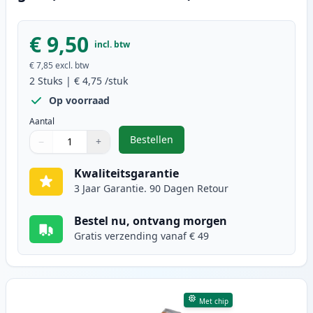
€ 9,50
incl. btw
€ 7,85
excl. btw
2
Stuks
|
€ 4,75
/stuk
Op voorraad
Aantal
Bestellen
−
+
,
2 stuks Canon CLI-526Y inktcartr
Aantal
Gebruik de knoppen om aan te passen
Aantal
:
1
Kwaliteitsgarantie
3 Jaar Garantie. 90 Dagen Retour
Bestel nu, ontvang morgen
Gratis verzending vanaf € 49
Met chip