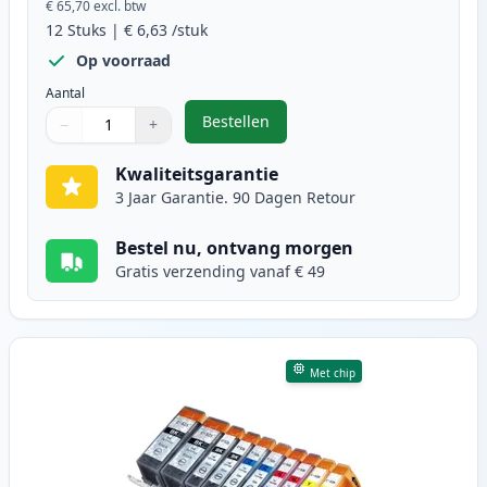
€ 65,70
excl. btw
12
Stuks
|
€ 6,63
/stuk
Op voorraad
Aantal
Bestellen
−
+
,
12 stuks Canon PGI-525 & CLI-526
Aantal
Gebruik de knoppen om aan te passen
Aantal
:
1
Kwaliteitsgarantie
3 Jaar Garantie. 90 Dagen Retour
Bestel nu, ontvang morgen
Gratis verzending vanaf € 49
Met chip