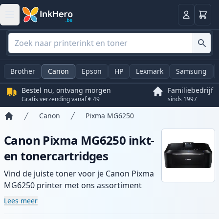
Winkel
Log in
Brother
Canon
Epson
HP
Lexmark
Samsung
Bestel nu, ontvang morgen
Familiebedrijf
Gratis verzending vanaf € 49
sinds 1997
Canon
Pixma MG6250
Home
Canon Pixma MG6250 inkt-
en tonercartridges
Vind de juiste toner voor je Canon Pixma
MG6250 printer met ons assortiment
compatibele en high-yield cartridges.
Lees meer
Geniet van consistente printkwaliteit en