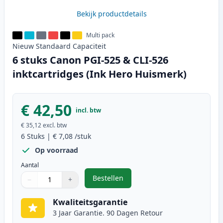
Bekijk productdetails
Multi pack
Nieuw
Standaard
Capaciteit
6 stuks Canon PGI-525 & CLI-526
inktcartridges (Ink Hero Huismerk)
€ 42,50
incl. btw
€ 35,12
excl. btw
6
Stuks
|
€ 7,08
/stuk
Op voorraad
Aantal
Bestellen
−
+
,
6 stuks Canon PGI-525 & CLI-526 
Aantal
Gebruik de knoppen om aan te passen
Aantal
:
1
Kwaliteitsgarantie
3 Jaar Garantie. 90 Dagen Retour