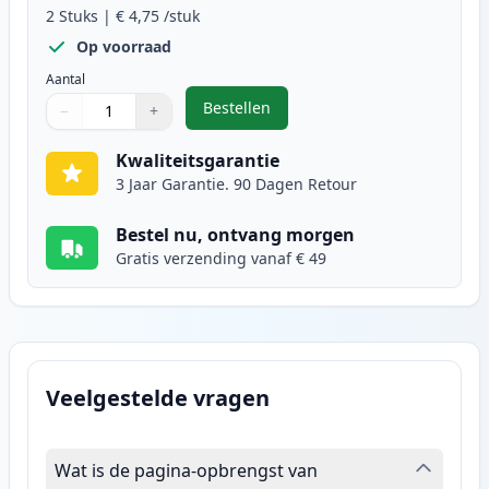
2
Stuks
|
€ 4,75
/stuk
Op voorraad
Aantal
Bestellen
−
+
,
2 stuks Canon CLI-526GY inktcartr
Aantal
Gebruik de knoppen om aan te passen
Aantal
:
1
Kwaliteitsgarantie
3 Jaar Garantie. 90 Dagen Retour
Bestel nu, ontvang morgen
Gratis verzending vanaf € 49
Veelgestelde vragen
Wat is de pagina-opbrengst van