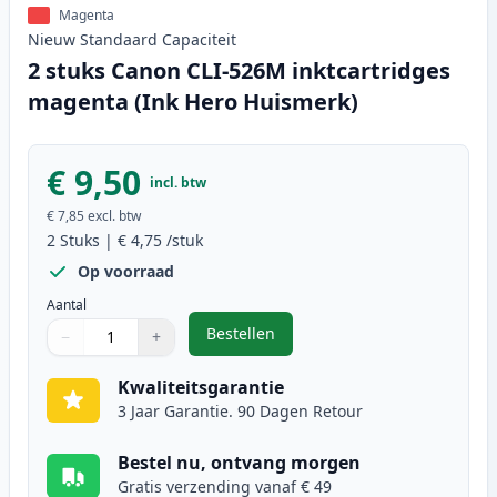
Magenta
Nieuw
Standaard
Capaciteit
2 stuks Canon CLI-526M inktcartridges
magenta (Ink Hero Huismerk)
€ 9,50
incl. btw
€ 7,85
excl. btw
2
Stuks
|
€ 4,75
/stuk
Op voorraad
Aantal
Bestellen
−
+
,
2 stuks Canon CLI-526M inktcart
Aantal
Gebruik de knoppen om aan te passen
Aantal
:
1
Kwaliteitsgarantie
3 Jaar Garantie. 90 Dagen Retour
Bestel nu, ontvang morgen
Gratis verzending vanaf € 49