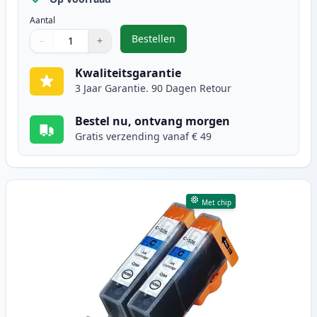
Aantal
Bestellen
−
+
,
2 stuks Canon CLI-526BK inktcart
Aantal
Gebruik de knoppen om aan te passen
Aantal
:
1
Kwaliteitsgarantie
3 Jaar Garantie. 90 Dagen Retour
Bestel nu, ontvang morgen
Gratis verzending vanaf € 49
Met chip