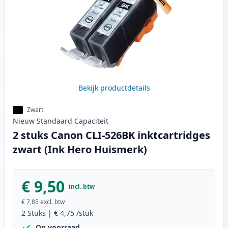
Bekijk productdetails
Zwart
Nieuw
Standaard
Capaciteit
2 stuks Canon CLI-526BK inktcartridges
zwart (Ink Hero Huismerk)
€ 9,50
incl. btw
€ 7,85
excl. btw
2
Stuks
|
€ 4,75
/stuk
Op voorraad