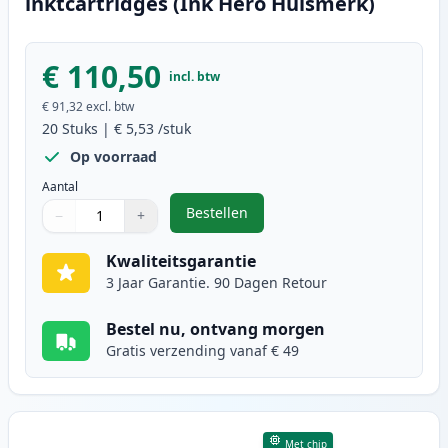
inktcartridges (Ink Hero Huismerk)
€ 110,50
incl. btw
€ 91,32
excl. btw
20
Stuks
|
€ 5,53
/stuk
Op voorraad
Aantal
Bestellen
−
+
,
20 stuks Canon PGI-525 & CLI-526
Aantal
Gebruik de knoppen om aan te passen
Aantal
:
1
Kwaliteitsgarantie
3 Jaar Garantie. 90 Dagen Retour
Bestel nu, ontvang morgen
Gratis verzending vanaf € 49
Met chip