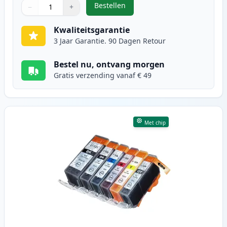
Bestellen
−
+
,
10 stuks Canon PGI-525 & CLI-526
Aantal
Gebruik de knoppen om aan te passen
Aantal
:
1
Kwaliteitsgarantie
3 Jaar Garantie. 90 Dagen Retour
Bestel nu, ontvang morgen
Gratis verzending vanaf € 49
Met chip