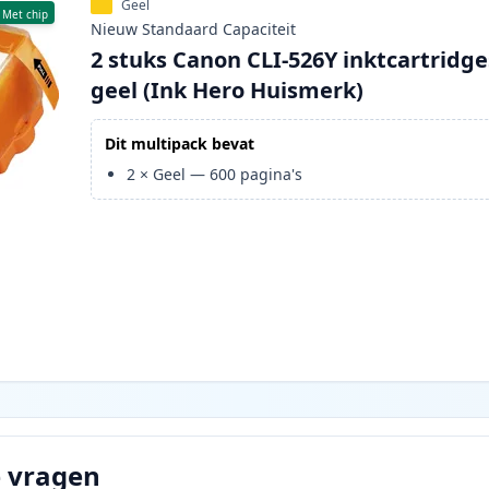
Geel
Met chip
Nieuw
Standaard
Capaciteit
2 stuks Canon CLI-526Y inktcartridge
geel (Ink Hero Huismerk)
Dit multipack bevat
2
×
Geel
—
600
pagina's
e vragen