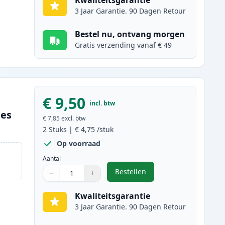
Kwaliteitsgarantie
3 Jaar Garantie. 90 Dagen Retour
Bestel nu, ontvang morgen
Gratis verzending vanaf € 49
€ 9,50
incl. btw
ges
€ 7,85
excl. btw
2
Stuks
|
€ 4,75
/stuk
Op voorraad
Aantal
Bestellen
−
+
,
2 stuks Canon CLI-526BK in
Aantal
Gebruik de knoppen om aan te passen
Aantal
:
1
Kwaliteitsgarantie
3 Jaar Garantie. 90 Dagen Retour