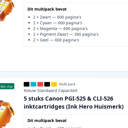
Dit multipack bevat
2
×
Zwart
—
600
pagina's
2
×
Cyaan
—
600
pagina's
2
×
Magenta
—
600
pagina's
2
×
Pigment Zwart
—
360
pagina's
2
×
Geel
—
600
pagina's
Multi pack
Met chip
Nieuw
Standaard
Capaciteit
5 stuks Canon PGI-525 & CLI-526
inktcartridges (Ink Hero Huismerk)
Dit multipack bevat