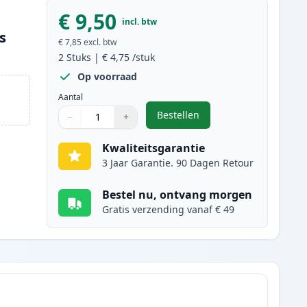
€ 9,50
incl. btw
s
€ 7,85
excl. btw
2
Stuks
|
€ 4,75
/stuk
Op voorraad
Aantal
Bestellen
−
+
,
2 stuks Canon CLI-526Y ink
Aantal
Gebruik de knoppen om aan te passen
Aantal
:
1
Kwaliteitsgarantie
3 Jaar Garantie. 90 Dagen Retour
Bestel nu, ontvang morgen
Gratis verzending vanaf € 49