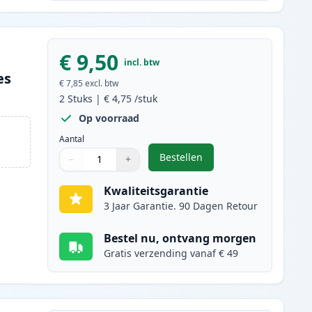
€ 9,50
incl. btw
es
€ 7,85
excl. btw
2
Stuks
|
€ 4,75
/stuk
Op voorraad
Aantal
Bestellen
−
+
,
2 stuks Canon CLI-526M in
Aantal
Gebruik de knoppen om aan te passen
Aantal
:
1
Kwaliteitsgarantie
3 Jaar Garantie. 90 Dagen Retour
Bestel nu, ontvang morgen
Gratis verzending vanaf € 49