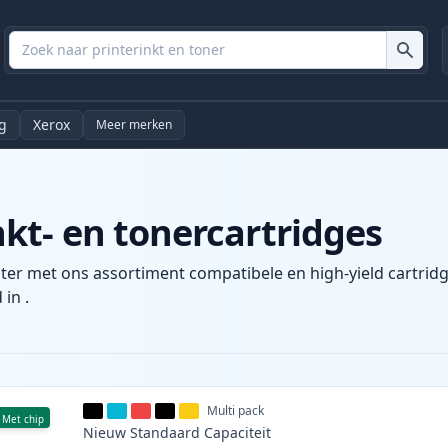
g
Xerox
Meer merken
t- en tonercartridges
ter met ons assortiment compatibele en high-yield cartridg
 in .
Multi pack
Met chip
Nieuw
Standaard
Capaciteit