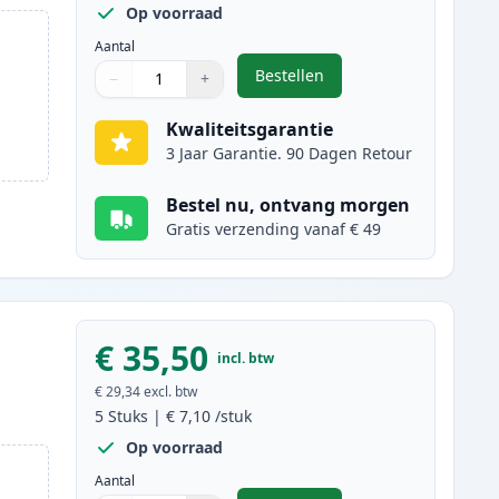
Op voorraad
Aantal
Bestellen
−
+
,
10 stuks Canon PGI-525 & C
Aantal
Gebruik de knoppen om aan te passen
Aantal
:
1
Kwaliteitsgarantie
3 Jaar Garantie. 90 Dagen Retour
Bestel nu, ontvang morgen
Gratis verzending vanaf € 49
€ 35,50
incl. btw
€ 29,34
excl. btw
5
Stuks
|
€ 7,10
/stuk
Op voorraad
Aantal