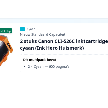
Cyaan
Met chip
Nieuw
Standaard
Capaciteit
2 stuks Canon CLI-526C inktcartridg
cyaan (Ink Hero Huismerk)
Dit multipack bevat
2
×
Cyaan
—
600
pagina's