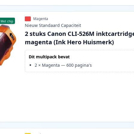
Magenta
Met chip
Nieuw
Standaard
Capaciteit
2 stuks Canon CLI-526M inktcartridg
magenta (Ink Hero Huismerk)
Dit multipack bevat
2
×
Magenta
—
600
pagina's