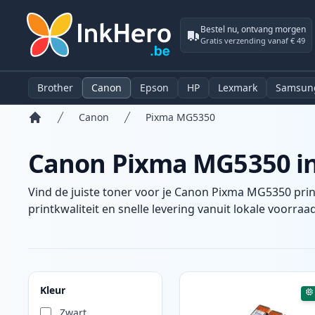
Bestel nu, ontvang morgen
Gratis verzending vanaf € 49
Brother
Canon
Epson
HP
Lexmark
Samsun
Canon
Pixma MG5350
Home
Canon Pixma MG5350 ink
Vind de juiste toner voor je Canon Pixma MG5350 prin
printkwaliteit en snelle levering vanuit lokale voorraad
Producten
Kleur
Zwart