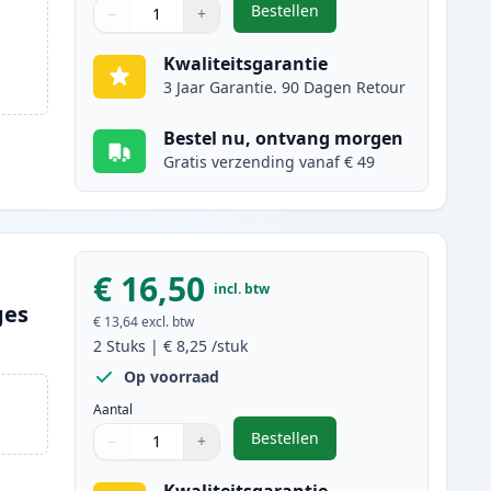
Bestellen
−
+
,
5 stuks Canon PGI-525 & CL
Aantal
Gebruik de knoppen om aan te passen
Aantal
:
1
Kwaliteitsgarantie
3 Jaar Garantie. 90 Dagen Retour
Bestel nu, ontvang morgen
Gratis verzending vanaf € 49
€ 16,50
incl. btw
ges
€ 13,64
excl. btw
2
Stuks
|
€ 8,25
/stuk
Op voorraad
Aantal
Bestellen
−
+
,
2 stuks Canon PGI-525BK i
Aantal
Gebruik de knoppen om aan te passen
Aantal
:
1