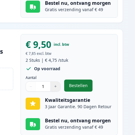
Bestel nu, ontvang morgen
Gratis verzending vanaf € 49
€ 9,50
incl. btw
es
€ 7,85
excl. btw
2
Stuks
|
€ 4,75
/stuk
Op voorraad
Aantal
Bestellen
−
+
,
2 stuks Canon CLI-526C ink
Aantal
Gebruik de knoppen om aan te passen
Aantal
:
1
Kwaliteitsgarantie
3 Jaar Garantie. 90 Dagen Retour
Bestel nu, ontvang morgen
Gratis verzending vanaf € 49