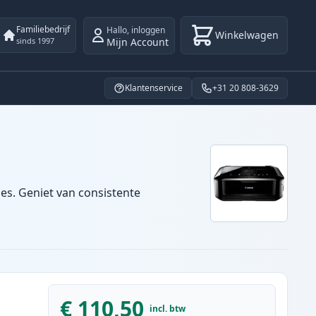
Familiebedrijf
Hallo
,
inloggen
Winkelwagen
Mijn Account
sinds 1997
Klantenservice
+31 20 808-3629
es. Geniet van consistente
€ 110,50
incl. btw