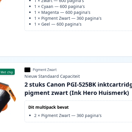
1
×
Zwart
—
600
pagina's
1
×
Cyaan
—
600
pagina's
1
×
Magenta
—
600
pagina's
1
×
Pigment Zwart
—
360
pagina's
1
×
Geel
—
600
pagina's
Pigment Zwart
Met chip
Nieuw
Standaard
Capaciteit
2 stuks Canon PGI-525BK inktcartrid
pigment zwart (Ink Hero Huismerk)
Dit multipack bevat
2
×
Pigment Zwart
—
360
pagina's