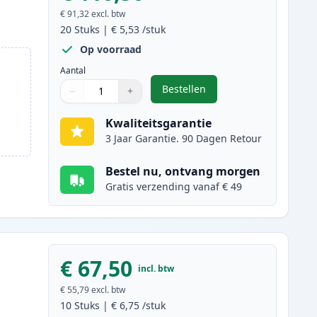
€ 91,32
excl. btw
20
Stuks
|
€ 5,53
/stuk
Op voorraad
Aantal
Bestellen
−
+
,
20 stuks Canon PGI-525 & C
Aantal
Gebruik de knoppen om aan te passen
Aantal
:
1
Kwaliteitsgarantie
3 Jaar Garantie. 90 Dagen Retour
Bestel nu, ontvang morgen
Gratis verzending vanaf € 49
€ 67,50
incl. btw
€ 55,79
excl. btw
10
Stuks
|
€ 6,75
/stuk