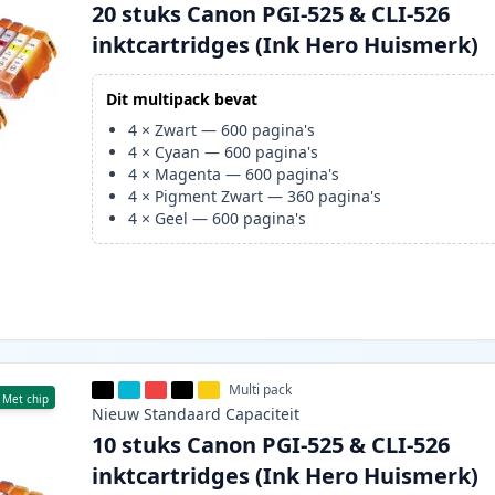
20 stuks Canon PGI-525 & CLI-526
inktcartridges (Ink Hero Huismerk)
Dit multipack bevat
4
×
Zwart
—
600
pagina's
4
×
Cyaan
—
600
pagina's
4
×
Magenta
—
600
pagina's
4
×
Pigment Zwart
—
360
pagina's
4
×
Geel
—
600
pagina's
Multi pack
Met chip
Nieuw
Standaard
Capaciteit
10 stuks Canon PGI-525 & CLI-526
inktcartridges (Ink Hero Huismerk)