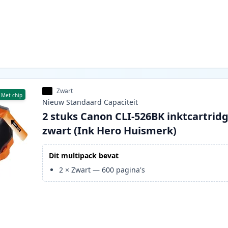
Zwart
Met chip
Nieuw
Standaard
Capaciteit
2 stuks Canon CLI-526BK inktcartrid
zwart (Ink Hero Huismerk)
Dit multipack bevat
2
×
Zwart
—
600
pagina's