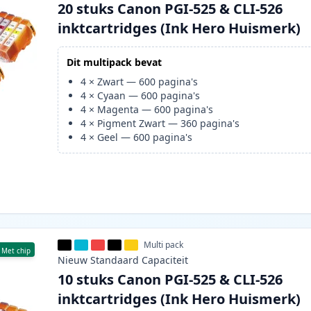
20 stuks Canon PGI-525 & CLI-526
inktcartridges (Ink Hero Huismerk)
Dit multipack bevat
4
×
Zwart
—
600
pagina's
4
×
Cyaan
—
600
pagina's
4
×
Magenta
—
600
pagina's
4
×
Pigment Zwart
—
360
pagina's
4
×
Geel
—
600
pagina's
Multi pack
Met chip
Nieuw
Standaard
Capaciteit
10 stuks Canon PGI-525 & CLI-526
inktcartridges (Ink Hero Huismerk)