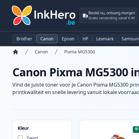
Bestel nu, ontvang morgen
Gratis verzending vanaf € 49
Brother
Canon
Epson
HP
Lexmark
Samsun
Canon
Pixma MG5300
Home
Canon Pixma MG5300 ink
Vind de juiste toner voor je Canon Pixma MG5300 prin
printkwaliteit en snelle levering vanuit lokale voorraad
Producten
Kleur
Zwart