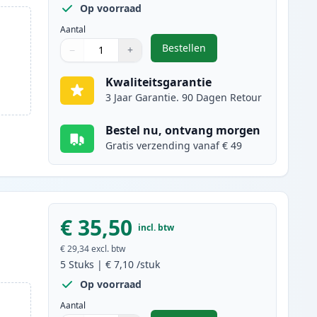
Op voorraad
Aantal
Bestellen
−
+
,
10 stuks Canon PGI-525 & C
Aantal
Gebruik de knoppen om aan te passen
Aantal
:
1
Kwaliteitsgarantie
3 Jaar Garantie. 90 Dagen Retour
Bestel nu, ontvang morgen
Gratis verzending vanaf € 49
€ 35,50
incl. btw
€ 29,34
excl. btw
5
Stuks
|
€ 7,10
/stuk
Op voorraad
Aantal