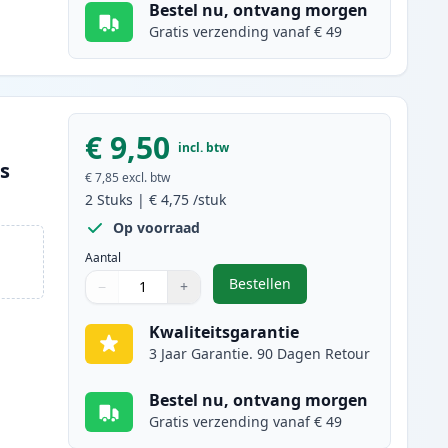
Bestel nu, ontvang morgen
Gratis verzending vanaf € 49
€ 9,50
incl. btw
es
€ 7,85
excl. btw
2
Stuks
|
€ 4,75
/stuk
Op voorraad
Aantal
Bestellen
−
+
,
2 stuks Canon CLI-526C ink
Aantal
Gebruik de knoppen om aan te passen
Aantal
:
1
Kwaliteitsgarantie
3 Jaar Garantie. 90 Dagen Retour
Bestel nu, ontvang morgen
Gratis verzending vanaf € 49