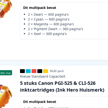
Dit multipack bevat
2
×
Zwart
—
600
pagina's
2
×
Cyaan
—
600
pagina's
2
×
Magenta
—
600
pagina's
2
×
Pigment Zwart
—
360
pagina's
2
×
Geel
—
600
pagina's
Multi pack
Met chip
Nieuw
Standaard
Capaciteit
5 stuks Canon PGI-525 & CLI-526
inktcartridges (Ink Hero Huismerk)
Dit multipack bevat