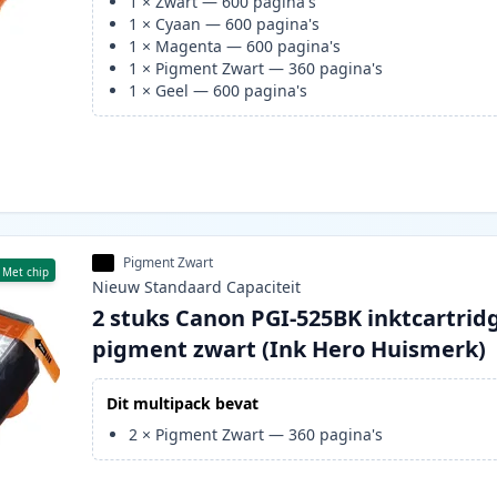
1
×
Zwart
—
600
pagina's
1
×
Cyaan
—
600
pagina's
1
×
Magenta
—
600
pagina's
1
×
Pigment Zwart
—
360
pagina's
1
×
Geel
—
600
pagina's
Pigment Zwart
Met chip
Nieuw
Standaard
Capaciteit
2 stuks Canon PGI-525BK inktcartrid
pigment zwart (Ink Hero Huismerk)
Dit multipack bevat
2
×
Pigment Zwart
—
360
pagina's