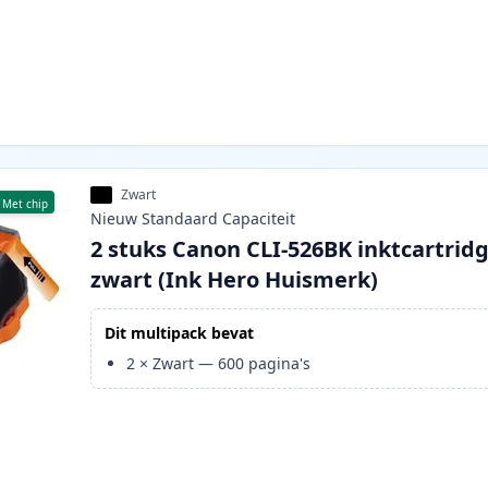
Zwart
Met chip
Nieuw
Standaard
Capaciteit
2 stuks Canon CLI-526BK inktcartrid
zwart (Ink Hero Huismerk)
Dit multipack bevat
2
×
Zwart
—
600
pagina's