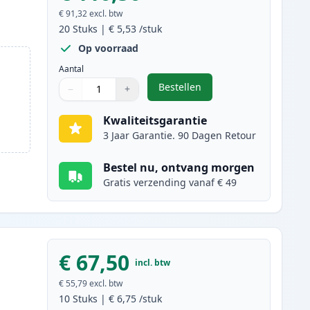
€ 91,32
excl. btw
20
Stuks
|
€ 5,53
/stuk
Op voorraad
Aantal
Bestellen
−
+
,
20 stuks Canon PGI-525 & C
Aantal
Gebruik de knoppen om aan te passen
Aantal
:
1
Kwaliteitsgarantie
3 Jaar Garantie. 90 Dagen Retour
Bestel nu, ontvang morgen
Gratis verzending vanaf € 49
€ 67,50
incl. btw
€ 55,79
excl. btw
10
Stuks
|
€ 6,75
/stuk