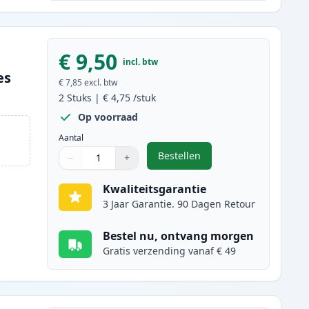
€ 9,50
incl. btw
es
€ 7,85
excl. btw
2
Stuks
|
€ 4,75
/stuk
Op voorraad
Aantal
Bestellen
−
+
,
2 stuks Canon CLI-526M in
Aantal
Gebruik de knoppen om aan te passen
Aantal
:
1
Kwaliteitsgarantie
3 Jaar Garantie. 90 Dagen Retour
Bestel nu, ontvang morgen
Gratis verzending vanaf € 49