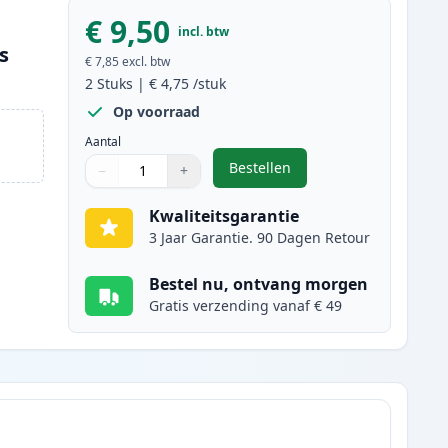
€ 9,50
incl. btw
s
€ 7,85
excl. btw
2
Stuks
|
€ 4,75
/stuk
Op voorraad
Aantal
Bestellen
−
+
,
2 stuks Canon CLI-526Y ink
Aantal
Gebruik de knoppen om aan te passen
Aantal
:
1
Kwaliteitsgarantie
3 Jaar Garantie. 90 Dagen Retour
Bestel nu, ontvang morgen
Gratis verzending vanaf € 49