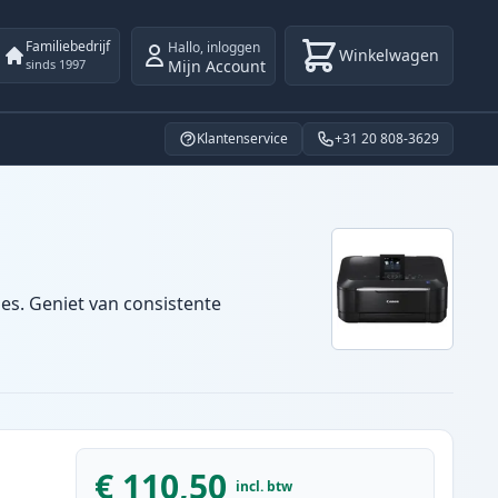
Familiebedrijf
Hallo
,
inloggen
Winkelwagen
Mijn Account
sinds 1997
Klantenservice
+31 20 808-3629
es. Geniet van consistente
€ 110,50
incl. btw