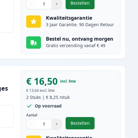
Bestellen
−
+
,
5 stuks Canon PGI-525 & CL
Aantal
Gebruik de knoppen om aan te passen
Aantal
:
1
Kwaliteitsgarantie
3 Jaar Garantie. 90 Dagen Retour
Bestel nu, ontvang morgen
Gratis verzending vanaf € 49
€ 16,50
incl. btw
ges
€ 13,64
excl. btw
2
Stuks
|
€ 8,25
/stuk
Op voorraad
Aantal
Bestellen
−
+
,
2 stuks Canon PGI-525BK i
Aantal
Gebruik de knoppen om aan te passen
Aantal
:
1