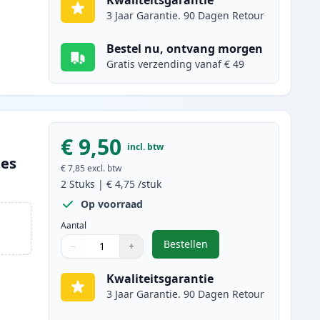
Kwaliteitsgarantie
3 Jaar Garantie. 90 Dagen Retour
Bestel nu, ontvang morgen
Gratis verzending vanaf € 49
€ 9,50
incl. btw
ges
€ 7,85
excl. btw
2
Stuks
|
€ 4,75
/stuk
Op voorraad
Aantal
Bestellen
−
+
,
2 stuks Canon CLI-526BK in
Aantal
Gebruik de knoppen om aan te passen
Aantal
:
1
Kwaliteitsgarantie
3 Jaar Garantie. 90 Dagen Retour