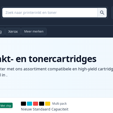
g
Xerox
Meer merken
t- en tonercartridges
ter met ons assortiment compatibele en high-yield cartridg
 in .
Multi pack
Met chip
Nieuw
Standaard
Capaciteit