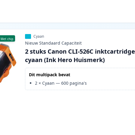
Cyaan
Met chip
Nieuw
Standaard
Capaciteit
2 stuks Canon CLI-526C inktcartridg
cyaan (Ink Hero Huismerk)
Dit multipack bevat
2
×
Cyaan
—
600
pagina's