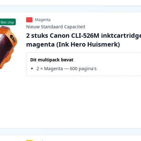
Magenta
Met chip
Nieuw
Standaard
Capaciteit
2 stuks Canon CLI-526M inktcartridg
magenta (Ink Hero Huismerk)
Dit multipack bevat
2
×
Magenta
—
600
pagina's