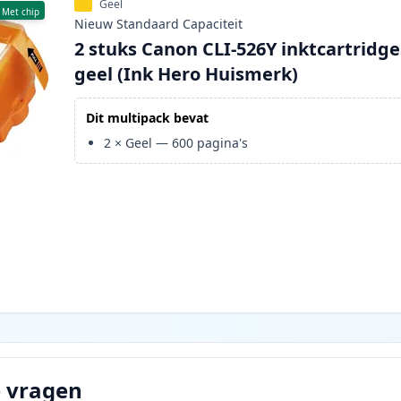
Geel
Met chip
Nieuw
Standaard
Capaciteit
2 stuks Canon CLI-526Y inktcartridge
geel (Ink Hero Huismerk)
Dit multipack bevat
2
×
Geel
—
600
pagina's
e vragen