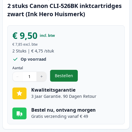
2 stuks Canon CLI-526BK inktcartridges
zwart (Ink Hero Huismerk)
€ 9,50
incl. btw
€ 7,85
excl. btw
2
Stuks
|
€ 4,75
/stuk
Op voorraad
Aantal
Bestellen
−
+
,
2 stuks Canon CLI-526BK inktcart
Aantal
Gebruik de knoppen om aan te passen
Aantal
:
1
Kwaliteitsgarantie
3 Jaar Garantie. 90 Dagen Retour
Bestel nu, ontvang morgen
Gratis verzending vanaf € 49