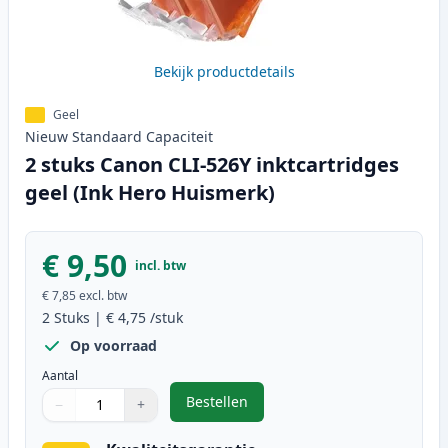
Bekijk productdetails
Geel
Nieuw
Standaard
Capaciteit
2 stuks Canon CLI-526Y inktcartridges
geel (Ink Hero Huismerk)
€ 9,50
incl. btw
€ 7,85
excl. btw
2
Stuks
|
€ 4,75
/stuk
Op voorraad
Aantal
Bestellen
−
+
,
2 stuks Canon CLI-526Y inktcartr
Aantal
Gebruik de knoppen om aan te passen
Aantal
:
1