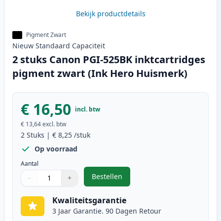
Bekijk productdetails
Pigment Zwart
Nieuw
Standaard
Capaciteit
2 stuks Canon PGI-525BK inktcartridges
pigment zwart (Ink Hero Huismerk)
€ 16,50
incl. btw
€ 13,64
excl. btw
2
Stuks
|
€ 8,25
/stuk
Op voorraad
Aantal
Bestellen
−
+
,
2 stuks Canon PGI-525BK inktcart
Aantal
Gebruik de knoppen om aan te passen
Aantal
:
1
Kwaliteitsgarantie
3 Jaar Garantie. 90 Dagen Retour