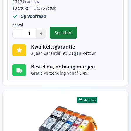
€ 55,79
excl. btw
10
Stuks
|
€ 6,75
/stuk
Op voorraad
Aantal
Bestellen
−
+
,
10 stuks Canon PGI-525 & CLI-526
Aantal
Gebruik de knoppen om aan te passen
Aantal
:
1
Kwaliteitsgarantie
3 Jaar Garantie. 90 Dagen Retour
Bestel nu, ontvang morgen
Gratis verzending vanaf € 49
Met chip