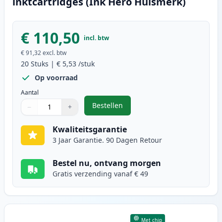
inktcartridges (Ink Hero Huismerk)
€ 110,50
incl. btw
€ 91,32
excl. btw
20
Stuks
|
€ 5,53
/stuk
Op voorraad
Aantal
Bestellen
−
+
,
20 stuks Canon PGI-525 & CLI-526
Aantal
Gebruik de knoppen om aan te passen
Aantal
:
1
Kwaliteitsgarantie
3 Jaar Garantie. 90 Dagen Retour
Bestel nu, ontvang morgen
Gratis verzending vanaf € 49
Met chip