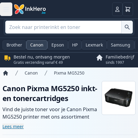
Winkel
Log in
Brother
Canon
Epson
HP
Lexmark
Samsung
Bestel nu, ontvang morgen
Familiebedrijf
Gratis verzending vanaf € 49
sinds 1997
Canon
Pixma MG5250
Home
Canon Pixma MG5250 inkt-
en tonercartridges
Vind de juiste toner voor je Canon Pixma
MG5250 printer met ons assortiment
compatibele en high-yield cartridges.
Lees meer
Geniet van consistente printkwaliteit en