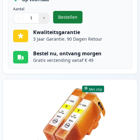
Aantal
Bestellen
−
+
,
2 stuks Canon CLI-526M inktcart
Aantal
Gebruik de knoppen om aan te passen
Aantal
:
1
Kwaliteitsgarantie
3 Jaar Garantie. 90 Dagen Retour
Bestel nu, ontvang morgen
Gratis verzending vanaf € 49
Met chip