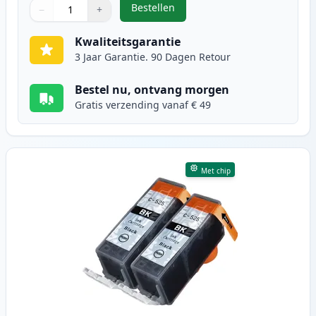
Bestellen
−
+
,
5 stuks Canon PGI-525 & CLI-526 
Aantal
Gebruik de knoppen om aan te passen
Aantal
:
1
Kwaliteitsgarantie
3 Jaar Garantie. 90 Dagen Retour
Bestel nu, ontvang morgen
Gratis verzending vanaf € 49
Met chip