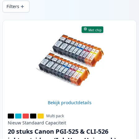
snelle levering vanuit lokale voorraad in .
Filters
Producten
Met chip
Bekijk productdetails
Multi pack
Nieuw
Standaard
Capaciteit
20 stuks Canon PGI-525 & CLI-526