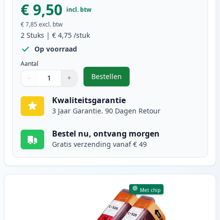
€ 9,50
incl. btw
€ 7,85
excl. btw
2
Stuks
|
€ 4,75
/stuk
Op voorraad
Aantal
Bestellen
−
+
,
2 stuks Canon CLI-526C inktcartr
Aantal
Gebruik de knoppen om aan te passen
Aantal
:
1
Kwaliteitsgarantie
3 Jaar Garantie. 90 Dagen Retour
Bestel nu, ontvang morgen
Gratis verzending vanaf € 49
Met chip