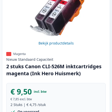
Bekijk productdetails
Magenta
Nieuw
Standaard
Capaciteit
2 stuks Canon CLI-526M inktcartridges
magenta (Ink Hero Huismerk)
€ 9,50
incl. btw
€ 7,85
excl. btw
2
Stuks
|
€ 4,75
/stuk
Op voorraad