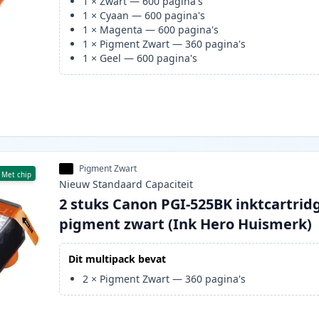
1
×
Zwart
—
600
pagina's
1
×
Cyaan
—
600
pagina's
1
×
Magenta
—
600
pagina's
1
×
Pigment Zwart
—
360
pagina's
1
×
Geel
—
600
pagina's
Pigment Zwart
Met chip
Nieuw
Standaard
Capaciteit
2 stuks Canon PGI-525BK inktcartrid
pigment zwart (Ink Hero Huismerk)
Dit multipack bevat
2
×
Pigment Zwart
—
360
pagina's