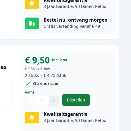
Kwaliteitsgarantie
3 Jaar Garantie. 90 Dagen Retour
Bestel nu, ontvang morgen
Gratis verzending vanaf € 49
€ 9,50
incl. btw
ges
€ 7,85
excl. btw
2
Stuks
|
€ 4,75
/stuk
Op voorraad
Aantal
Bestellen
−
+
,
2 stuks Canon CLI-526BK in
Aantal
Gebruik de knoppen om aan te passen
Aantal
:
1
Kwaliteitsgarantie
3 Jaar Garantie. 90 Dagen Retour