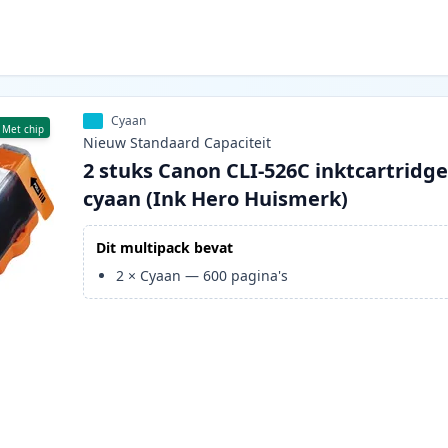
Cyaan
Met chip
Nieuw
Standaard
Capaciteit
2 stuks Canon CLI-526C inktcartridg
cyaan (Ink Hero Huismerk)
Dit multipack bevat
2
×
Cyaan
—
600
pagina's