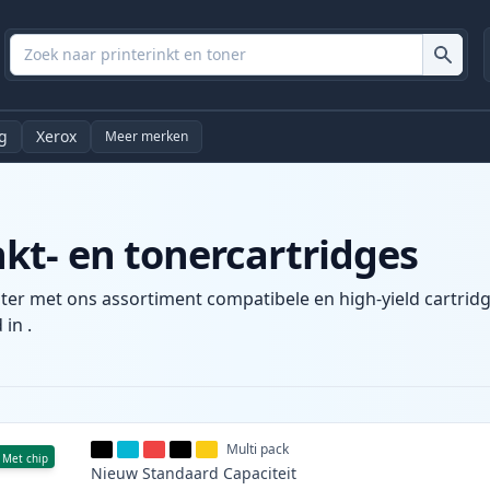
g
Xerox
Meer merken
t- en tonercartridges
ter met ons assortiment compatibele en high-yield cartridg
 in .
Multi pack
Met chip
Nieuw
Standaard
Capaciteit