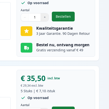
Op voorraad
Aantal
Bestellen
−
+
,
10 stuks Canon PGI-525 & C
Aantal
Gebruik de knoppen om aan te passen
Aantal
:
1
Kwaliteitsgarantie
3 Jaar Garantie. 90 Dagen Retour
Bestel nu, ontvang morgen
Gratis verzending vanaf € 49
€ 35,50
incl. btw
€ 29,34
excl. btw
5
Stuks
|
€ 7,10
/stuk
Op voorraad
Aantal