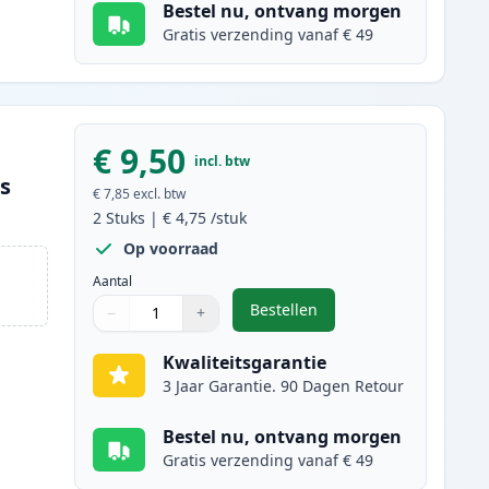
Bestel nu, ontvang morgen
Gratis verzending vanaf € 49
€ 9,50
incl. btw
es
€ 7,85
excl. btw
2
Stuks
|
€ 4,75
/stuk
Op voorraad
Aantal
Bestellen
−
+
,
2 stuks Canon CLI-526C ink
Aantal
Gebruik de knoppen om aan te passen
Aantal
:
1
Kwaliteitsgarantie
3 Jaar Garantie. 90 Dagen Retour
Bestel nu, ontvang morgen
Gratis verzending vanaf € 49