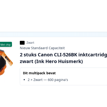
Zwart
Met chip
Nieuw
Standaard
Capaciteit
2 stuks Canon CLI-526BK inktcartrid
zwart (Ink Hero Huismerk)
Dit multipack bevat
2
×
Zwart
—
600
pagina's