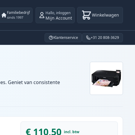
Familiebedrijf
Hallo
,
inloggen
Winkelwagen
Mijn Account
sinds 1997
Klantenservice
+31 20 808-3629
es. Geniet van consistente
€ 110,50
incl. btw