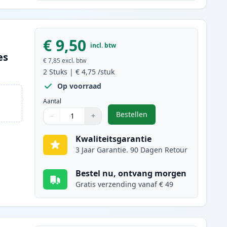
€ 9,50
incl. btw
es
€ 7,85
excl. btw
2
Stuks
|
€ 4,75
/stuk
Op voorraad
Aantal
Bestellen
−
+
,
2 stuks Canon CLI-526M in
Aantal
Gebruik de knoppen om aan te passen
Aantal
:
1
Kwaliteitsgarantie
3 Jaar Garantie. 90 Dagen Retour
Bestel nu, ontvang morgen
Gratis verzending vanaf € 49