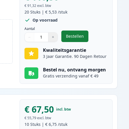
€ 91,32
excl. btw
20
Stuks
|
€ 5,53
/stuk
Op voorraad
Aantal
Bestellen
−
+
,
20 stuks Canon PGI-525 & C
Aantal
Gebruik de knoppen om aan te passen
Aantal
:
1
Kwaliteitsgarantie
3 Jaar Garantie. 90 Dagen Retour
Bestel nu, ontvang morgen
Gratis verzending vanaf € 49
€ 67,50
incl. btw
€ 55,79
excl. btw
10
Stuks
|
€ 6,75
/stuk