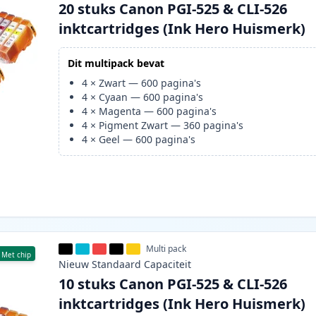
20 stuks Canon PGI-525 & CLI-526
inktcartridges (Ink Hero Huismerk)
Dit multipack bevat
4
×
Zwart
—
600
pagina's
4
×
Cyaan
—
600
pagina's
4
×
Magenta
—
600
pagina's
4
×
Pigment Zwart
—
360
pagina's
4
×
Geel
—
600
pagina's
Multi pack
Met chip
Nieuw
Standaard
Capaciteit
10 stuks Canon PGI-525 & CLI-526
inktcartridges (Ink Hero Huismerk)