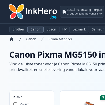
Bestel nu, ontvang morgen
Gratis verzending vanaf € 49
Brother
Canon
Epson
HP
Lexmark
Samsun
Canon
Pixma MG5150
Home
Canon Pixma MG5150 ink
Vind de juiste toner voor je Canon Pixma MG5150 prin
printkwaliteit en snelle levering vanuit lokale voorraad
Producten
Kleur
Zwart