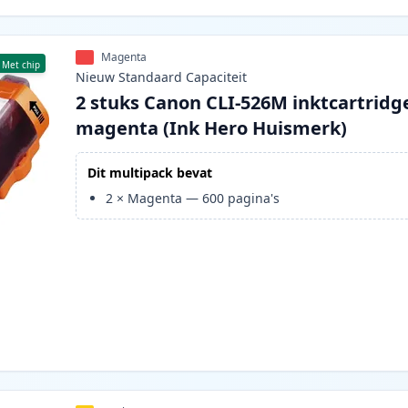
Magenta
Met chip
Nieuw
Standaard
Capaciteit
2 stuks Canon CLI-526M inktcartridg
magenta (Ink Hero Huismerk)
Dit multipack bevat
2
×
Magenta
—
600
pagina's