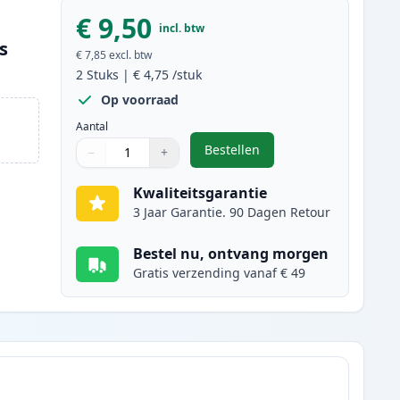
€ 9,50
incl. btw
s
€ 7,85
excl. btw
2
Stuks
|
€ 4,75
/stuk
Op voorraad
Aantal
Bestellen
−
+
,
2 stuks Canon CLI-526Y ink
Aantal
Gebruik de knoppen om aan te passen
Aantal
:
1
Kwaliteitsgarantie
3 Jaar Garantie. 90 Dagen Retour
Bestel nu, ontvang morgen
Gratis verzending vanaf € 49