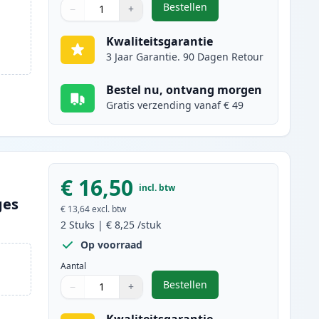
Bestellen
−
+
,
5 stuks Canon PGI-525 & CL
Aantal
Gebruik de knoppen om aan te passen
Aantal
:
1
Kwaliteitsgarantie
3 Jaar Garantie. 90 Dagen Retour
Bestel nu, ontvang morgen
Gratis verzending vanaf € 49
€ 16,50
incl. btw
ges
€ 13,64
excl. btw
2
Stuks
|
€ 8,25
/stuk
Op voorraad
Aantal
Bestellen
−
+
,
2 stuks Canon PGI-525BK i
Aantal
Gebruik de knoppen om aan te passen
Aantal
:
1