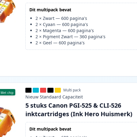
Dit multipack bevat
2
×
Zwart
—
600
pagina's
2
×
Cyaan
—
600
pagina's
2
×
Magenta
—
600
pagina's
2
×
Pigment Zwart
—
360
pagina's
2
×
Geel
—
600
pagina's
Multi pack
Met chip
Nieuw
Standaard
Capaciteit
5 stuks Canon PGI-525 & CLI-526
inktcartridges (Ink Hero Huismerk)
Dit multipack bevat