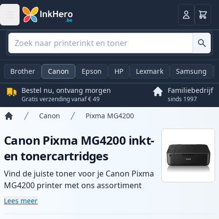
Winkel
Log in
Brother
Canon
Epson
HP
Lexmark
Samsung
Bestel nu, ontvang morgen
Familiebedrijf
Gratis verzending vanaf € 49
sinds 1997
Canon
Pixma MG4200
Home
Canon Pixma MG4200 inkt-
en tonercartridges
Vind de juiste toner voor je Canon Pixma
MG4200 printer met ons assortiment
compatibele en high-yield cartridges.
Lees meer
Geniet van consistente printkwaliteit en