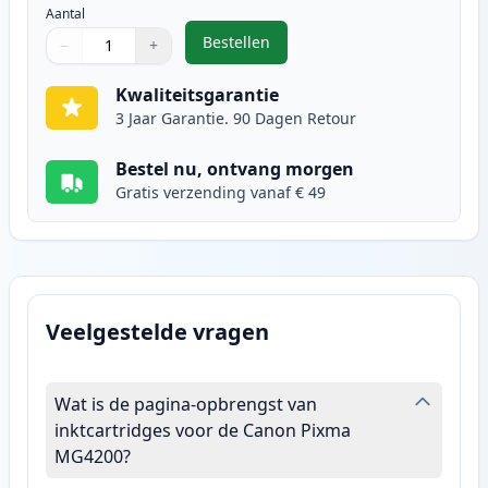
Aantal
Bestellen
−
+
,
Canon CL-541XL inktcartridge kle
Aantal
Gebruik de knoppen om aan te passen
Aantal
:
1
Kwaliteitsgarantie
3 Jaar Garantie. 90 Dagen Retour
Bestel nu, ontvang morgen
Gratis verzending vanaf € 49
Veelgestelde vragen
Wat is de pagina-opbrengst van
inktcartridges voor de Canon Pixma
MG4200?