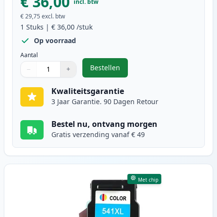
€ 36,00
incl. btw
€ 29,75
excl. btw
1
Stuks
|
€ 36,00
/stuk
Op voorraad
Aantal
Bestellen
−
+
,
Canon PG-540XL inktcartridge zwa
Aantal
Gebruik de knoppen om aan te passen
Aantal
:
1
Kwaliteitsgarantie
3 Jaar Garantie. 90 Dagen Retour
Bestel nu, ontvang morgen
Gratis verzending vanaf € 49
Met chip