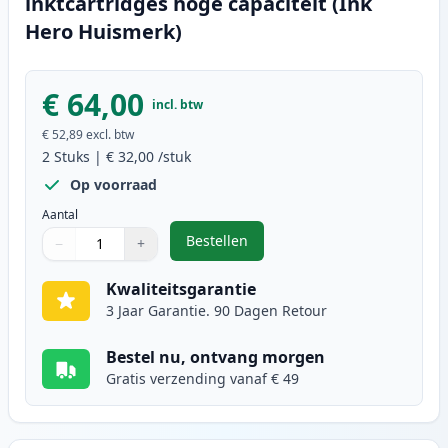
inktcartridges hoge capaciteit (Ink
Hero Huismerk)
€ 64,00
incl. btw
€ 52,89
excl. btw
2
Stuks
|
€ 32,00
/stuk
Op voorraad
Aantal
Bestellen
−
+
,
2 stuks Canon PG-540XL / CL-541X
Aantal
Gebruik de knoppen om aan te passen
Aantal
:
1
Kwaliteitsgarantie
3 Jaar Garantie. 90 Dagen Retour
Bestel nu, ontvang morgen
Gratis verzending vanaf € 49