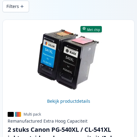
snelle levering vanuit lokale voorraad in .
Filters
Producten
Met chip
Bekijk productdetails
Multi pack
Remanufactured
Extra Hoog
Capaciteit
2 stuks Canon PG-540XL / CL-541XL