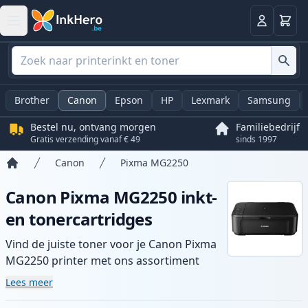
Winkel
Log in
Brother
Canon
Epson
HP
Lexmark
Samsung
Bestel nu, ontvang morgen
Familiebedrijf
Gratis verzending vanaf € 49
sinds 1997
Canon
Pixma MG2250
Home
Canon Pixma MG2250 inkt-
en tonercartridges
Vind de juiste toner voor je Canon Pixma
MG2250 printer met ons assortiment
compatibele en high-yield cartridges.
Lees meer
Geniet van consistente printkwaliteit en