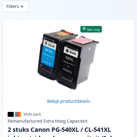
snelle levering vanuit lokale voorraad in .
Filters
Producten
Met chip
Bekijk productdetails
Multi pack
Remanufactured
Extra Hoog
Capaciteit
2 stuks Canon PG-540XL / CL-541XL