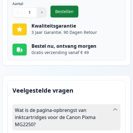
Aantal
Bestellen
−
+
,
Canon CL-541XL inktcartridge kle
Aantal
Gebruik de knoppen om aan te passen
Aantal
:
1
Kwaliteitsgarantie
3 Jaar Garantie. 90 Dagen Retour
Bestel nu, ontvang morgen
Gratis verzending vanaf € 49
Veelgestelde vragen
Wat is de pagina-opbrengst van
inktcartridges voor de Canon Pixma
MG2250?