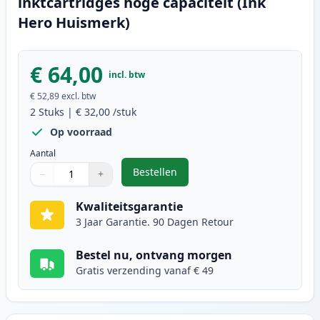
inktcartridges hoge capaciteit (Ink
Hero Huismerk)
€ 64,00
incl. btw
€ 52,89
excl. btw
2
Stuks
|
€ 32,00
/stuk
Op voorraad
Aantal
Bestellen
−
+
,
2 stuks Canon PG-540XL / CL-541X
Aantal
Gebruik de knoppen om aan te passen
Aantal
:
1
Kwaliteitsgarantie
3 Jaar Garantie. 90 Dagen Retour
Bestel nu, ontvang morgen
Gratis verzending vanaf € 49