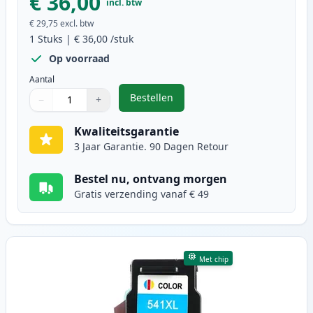
€ 36,00
incl. btw
€ 29,75
excl. btw
1
Stuks
|
€ 36,00
/stuk
Op voorraad
Aantal
Bestellen
−
+
,
Canon PG-540XL inktcartridge zwa
Aantal
Gebruik de knoppen om aan te passen
Aantal
:
1
Kwaliteitsgarantie
3 Jaar Garantie. 90 Dagen Retour
Bestel nu, ontvang morgen
Gratis verzending vanaf € 49
Met chip