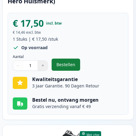
Hero Huismerk)
€ 17,50
incl. btw
€ 14,46
excl. btw
1
Stuks
|
€ 17,50
/stuk
Op voorraad
Aantal
Bestellen
−
+
,
Canon CL-41 inktcartridge kleur 
Aantal
Gebruik de knoppen om aan te passen
Aantal
:
1
Kwaliteitsgarantie
3 Jaar Garantie. 90 Dagen Retour
Bestel nu, ontvang morgen
Gratis verzending vanaf € 49
Met chip