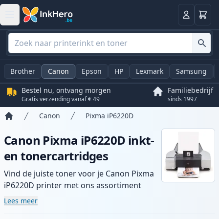
Winkel
Log in
Brother
Canon
Epson
HP
Lexmark
Samsung
Bestel nu, ontvang morgen
Familiebedrijf
Gratis verzending vanaf € 49
sinds 1997
Canon
Pixma iP6220D
Home
Canon Pixma iP6220D inkt-
en tonercartridges
Vind de juiste toner voor je Canon Pixma
iP6220D printer met ons assortiment
compatibele en high-yield cartridges.
Lees meer
Geniet van consistente printkwaliteit en