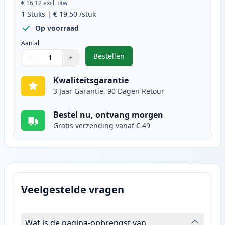
€ 16,12
excl. btw
1
Stuks
|
€ 19,50
/stuk
Op voorraad
Aantal
Bestellen
−
+
,
Canon CL-51 inktcartridge kleur 
Aantal
Gebruik de knoppen om aan te passen
Aantal
:
1
Kwaliteitsgarantie
3 Jaar Garantie. 90 Dagen Retour
Bestel nu, ontvang morgen
Gratis verzending vanaf € 49
Veelgestelde vragen
Wat is de pagina-opbrengst van