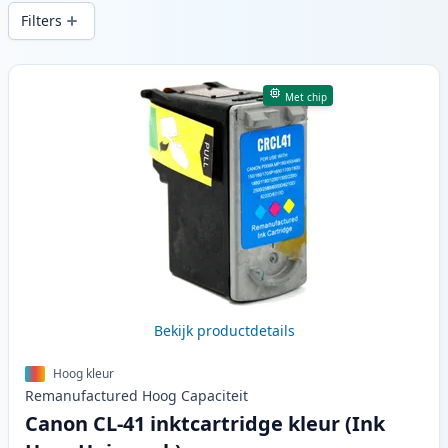
snelle levering vanuit lokale voorraad in .
Filters
Producten
Met chip
Bekijk productdetails
Hoog kleur
Remanufactured
Hoog
Capaciteit
Canon CL-41 inktcartridge kleur (Ink