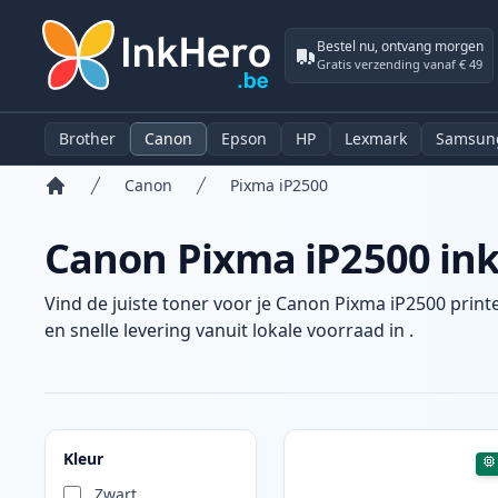
Bestel nu, ontvang morgen
Gratis verzending vanaf € 49
Brother
Canon
Epson
HP
Lexmark
Samsun
Canon
Pixma iP2500
Home
Canon Pixma iP2500 ink
Vind de juiste toner voor je Canon Pixma iP2500 print
en snelle levering vanuit lokale voorraad in .
Producten
Kleur
Zwart