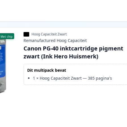
Hoog Capaciteit Zwart
Met chip
Remanufactured
Hoog
Capaciteit
Canon PG-40 inktcartridge pigment
zwart (Ink Hero Huismerk)
Dit multipack bevat
1
×
Hoog Capaciteit Zwart
—
385
pagina's