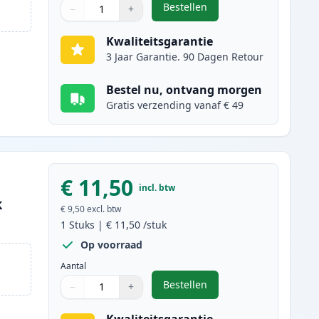
Bestellen
−
+
,
2 stuks Canon PG-37 / CL-3
Aantal
Gebruik de knoppen om aan te passen
Aantal
:
1
Kwaliteitsgarantie
3 Jaar Garantie. 90 Dagen Retour
Bestel nu, ontvang morgen
Gratis verzending vanaf € 49
€ 11,50
incl. btw
k
€ 9,50
excl. btw
1
Stuks
|
€ 11,50
/stuk
Op voorraad
Aantal
Bestellen
−
+
,
Canon PG-37 inktcartridge 
Aantal
Gebruik de knoppen om aan te passen
Aantal
:
1