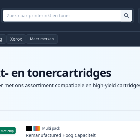
g
Xerox
Meer merken
t- en tonercartridges
er met ons assortiment compatibele en high-yield cartridges
Multi pack
Met chip
Remanufactured
Hoog
Capaciteit