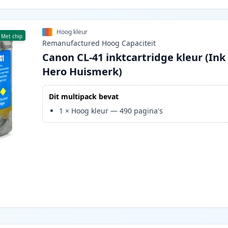
Hoog kleur
Met chip
Remanufactured
Hoog
Capaciteit
Canon CL-41 inktcartridge kleur (Ink
Hero Huismerk)
Dit multipack bevat
1
×
Hoog kleur
—
490
pagina's