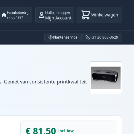
Familiebedrijf
Hallo
,
inloggen
Winkelwagen
Mijn Account
sinds 1997
Klantenservice
+31 20 808-3629
. Geniet van consistente printkwaliteit
€ 81,50
incl. btw