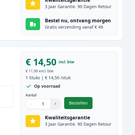
Kwaliteitsgarantie
3 Jaar Garantie. 90 Dagen Retour
Bestel nu, ontvang morgen
Gratis verzending vanaf € 49
€ 14,50
incl. btw
€ 11,98
excl. btw
1
Stuks
|
€ 14,50
/stuk
Op voorraad
Aantal
Bestellen
−
+
,
Canon CL-38 inktcartridge 
Aantal
Gebruik de knoppen om aan te passen
Aantal
:
1
Kwaliteitsgarantie
3 Jaar Garantie. 90 Dagen Retour