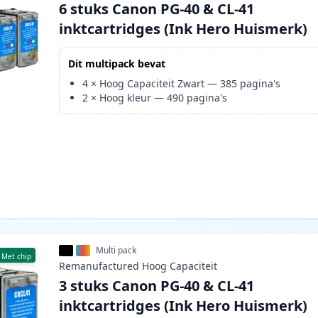
6 stuks Canon PG-40 & CL-41
inktcartridges (Ink Hero Huismerk)
Dit multipack bevat
4
×
Hoog Capaciteit Zwart
—
385
pagina's
2
×
Hoog kleur
—
490
pagina's
Multi pack
Met chip
Remanufactured
Hoog
Capaciteit
3 stuks Canon PG-40 & CL-41
inktcartridges (Ink Hero Huismerk)