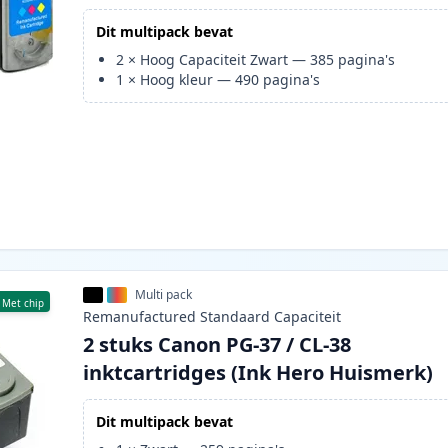
Dit multipack bevat
2
×
Hoog Capaciteit Zwart
—
385
pagina's
1
×
Hoog kleur
—
490
pagina's
Multi pack
Met chip
Remanufactured
Standaard
Capaciteit
2 stuks Canon PG-37 / CL-38
inktcartridges (Ink Hero Huismerk)
Dit multipack bevat