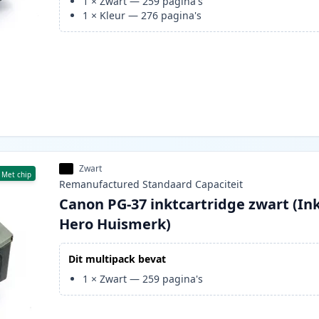
1
×
Zwart
—
259
pagina's
1
×
Kleur
—
276
pagina's
Zwart
Met chip
Remanufactured
Standaard
Capaciteit
Canon PG-37 inktcartridge zwart (In
Hero Huismerk)
Dit multipack bevat
1
×
Zwart
—
259
pagina's