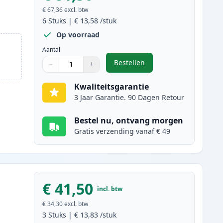
€ 67,36
excl. btw
6
Stuks
|
€ 13,58
/stuk
Op voorraad
Aantal
Bestellen
−
+
,
6 stuks Canon PG-40 & CL-4
Aantal
Gebruik de knoppen om aan te passen
Aantal
:
1
Kwaliteitsgarantie
3 Jaar Garantie. 90 Dagen Retour
Bestel nu, ontvang morgen
Gratis verzending vanaf € 49
€ 41,50
incl. btw
€ 34,30
excl. btw
3
Stuks
|
€ 13,83
/stuk