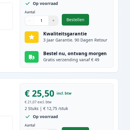
Op voorraad
Aantal
Bestellen
−
+
,
3 stuks Canon PG-40 & CL-4
Aantal
Gebruik de knoppen om aan te passen
Aantal
:
1
Kwaliteitsgarantie
3 Jaar Garantie. 90 Dagen Retour
Bestel nu, ontvang morgen
Gratis verzending vanaf € 49
€ 25,50
incl. btw
€ 21,07
excl. btw
2
Stuks
|
€ 12,75
/stuk
Op voorraad
Aantal