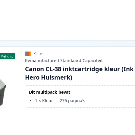
Kleur
Met chip
Remanufactured
Standaard
Capaciteit
Canon CL-38 inktcartridge kleur (Ink
Hero Huismerk)
Dit multipack bevat
1
×
Kleur
—
276
pagina's