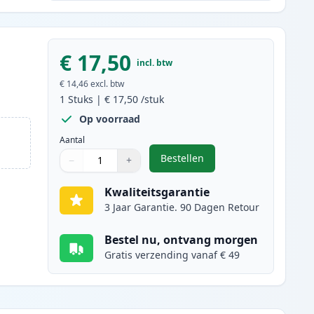
€ 17,50
incl. btw
€ 14,46
excl. btw
1
Stuks
|
€ 17,50
/stuk
Op voorraad
Aantal
Bestellen
−
+
,
Canon CL-41 inktcartridge 
Aantal
Gebruik de knoppen om aan te passen
Aantal
:
1
Kwaliteitsgarantie
3 Jaar Garantie. 90 Dagen Retour
Bestel nu, ontvang morgen
Gratis verzending vanaf € 49