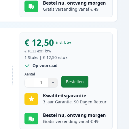
Bestel nu, ontvang morgen
Gratis verzending vanaf € 49
€ 12,50
incl. btw
€ 10,33
excl. btw
1
Stuks
|
€ 12,50
/stuk
Op voorraad
Aantal
Bestellen
−
+
,
Canon PG-40 inktcartridge
Aantal
Gebruik de knoppen om aan te passen
Aantal
:
1
Kwaliteitsgarantie
3 Jaar Garantie. 90 Dagen Retour
Bestel nu, ontvang morgen
Gratis verzending vanaf € 49