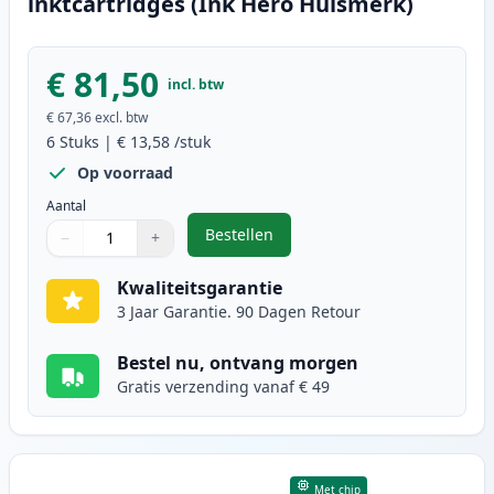
inktcartridges (Ink Hero Huismerk)
€ 81,50
incl. btw
€ 67,36
excl. btw
6
Stuks
|
€ 13,58
/stuk
Op voorraad
Aantal
Bestellen
−
+
,
6 stuks Canon PG-40 & CL-41 inkt
Aantal
Gebruik de knoppen om aan te passen
Aantal
:
1
Kwaliteitsgarantie
3 Jaar Garantie. 90 Dagen Retour
Bestel nu, ontvang morgen
Gratis verzending vanaf € 49
Met chip