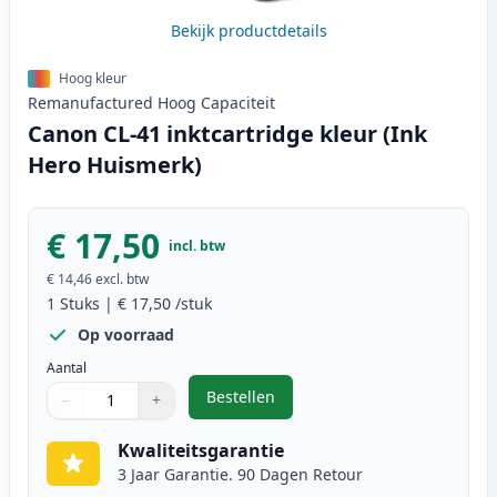
Bekijk productdetails
Hoog kleur
Remanufactured
Hoog
Capaciteit
Canon CL-41 inktcartridge kleur (Ink
Hero Huismerk)
€ 17,50
incl. btw
€ 14,46
excl. btw
1
Stuks
|
€ 17,50
/stuk
Op voorraad
Aantal
Bestellen
−
+
,
Canon CL-41 inktcartridge kleur 
Aantal
Gebruik de knoppen om aan te passen
Aantal
:
1
Kwaliteitsgarantie
3 Jaar Garantie. 90 Dagen Retour