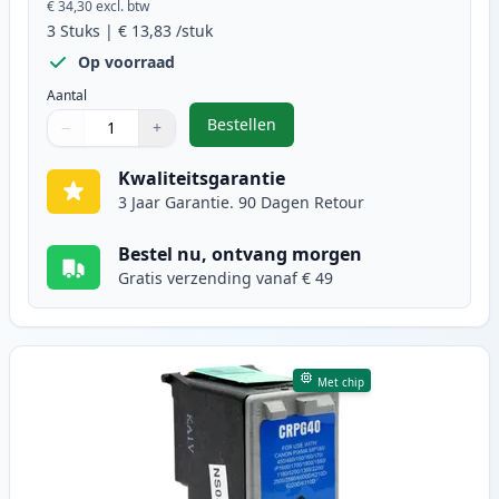
€ 34,30
excl. btw
3
Stuks
|
€ 13,83
/stuk
Op voorraad
Aantal
Bestellen
−
+
,
3 stuks Canon PG-40 & CL-41 inkt
Aantal
Gebruik de knoppen om aan te passen
Aantal
:
1
Kwaliteitsgarantie
3 Jaar Garantie. 90 Dagen Retour
Bestel nu, ontvang morgen
Gratis verzending vanaf € 49
Met chip