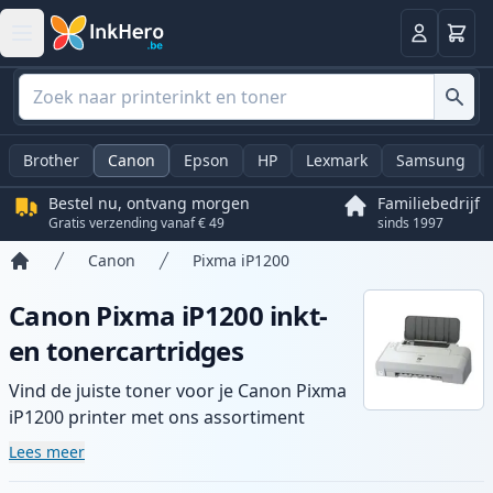
Winkel
Log in
Brother
Canon
Epson
HP
Lexmark
Samsung
Bestel nu, ontvang morgen
Familiebedrijf
Gratis verzending vanaf € 49
sinds 1997
Canon
Pixma iP1200
Home
Canon Pixma iP1200 inkt-
en tonercartridges
Vind de juiste toner voor je Canon Pixma
iP1200 printer met ons assortiment
compatibele en high-yield cartridges.
Lees meer
Geniet van consistente printkwaliteit en