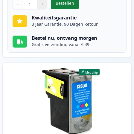
Bestellen
−
+
,
Canon PG-40 inktcartridge pigme
Aantal
Gebruik de knoppen om aan te passen
Aantal
:
1
Kwaliteitsgarantie
3 Jaar Garantie. 90 Dagen Retour
Bestel nu, ontvang morgen
Gratis verzending vanaf € 49
Met chip