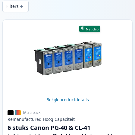
snelle levering vanuit lokale voorraad in .
Filters
Producten
Met chip
Bekijk productdetails
Multi pack
Remanufactured
Hoog
Capaciteit
6 stuks Canon PG-40 & CL-41