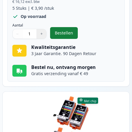
€ 16,12
excl. btw
5
Stuks
|
€ 3,90
/stuk
Op voorraad
Aantal
Bestellen
−
+
,
5 stuks Canon PGI-35 inktcartrid
Aantal
Gebruik de knoppen om aan te passen
Aantal
:
1
Kwaliteitsgarantie
3 Jaar Garantie. 90 Dagen Retour
Bestel nu, ontvang morgen
Gratis verzending vanaf € 49
Met chip