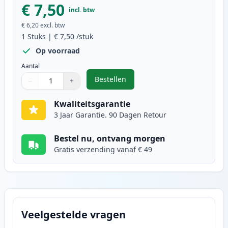
€ 7,50
incl. btw
€ 6,20
excl. btw
1
Stuks
|
€ 7,50
/stuk
Op voorraad
Aantal
Bestellen
−
+
,
Canon CLI-36 inktcartridge kleur
Aantal
Gebruik de knoppen om aan te passen
Aantal
:
1
Kwaliteitsgarantie
3 Jaar Garantie. 90 Dagen Retour
Bestel nu, ontvang morgen
Gratis verzending vanaf € 49
Veelgestelde vragen