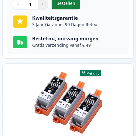
Bestellen
−
+
,
4 stuks Canon PGI-35 & CLI-36 in
Aantal
Gebruik de knoppen om aan te passen
Aantal
:
1
Kwaliteitsgarantie
3 Jaar Garantie. 90 Dagen Retour
Bestel nu, ontvang morgen
Gratis verzending vanaf € 49
Met chip