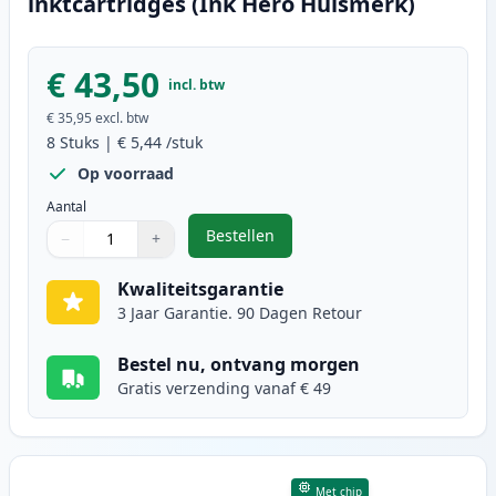
inktcartridges (Ink Hero Huismerk)
€ 43,50
incl. btw
€ 35,95
excl. btw
8
Stuks
|
€ 5,44
/stuk
Op voorraad
Aantal
Bestellen
−
+
,
8 stuks Canon PGI-35 & CLI-36 in
Aantal
Gebruik de knoppen om aan te passen
Aantal
:
1
Kwaliteitsgarantie
3 Jaar Garantie. 90 Dagen Retour
Bestel nu, ontvang morgen
Gratis verzending vanaf € 49
Met chip