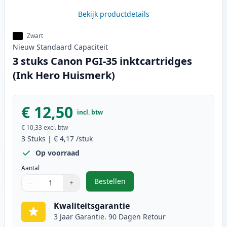
Bekijk productdetails
Zwart
Nieuw
Standaard
Capaciteit
3 stuks Canon PGI-35 inktcartridges
(Ink Hero Huismerk)
€ 12,50
incl. btw
€ 10,33
excl. btw
3
Stuks
|
€ 4,17
/stuk
Op voorraad
Aantal
Bestellen
−
+
,
3 stuks Canon PGI-35 inktcartrid
Aantal
Gebruik de knoppen om aan te passen
Aantal
:
1
Kwaliteitsgarantie
3 Jaar Garantie. 90 Dagen Retour