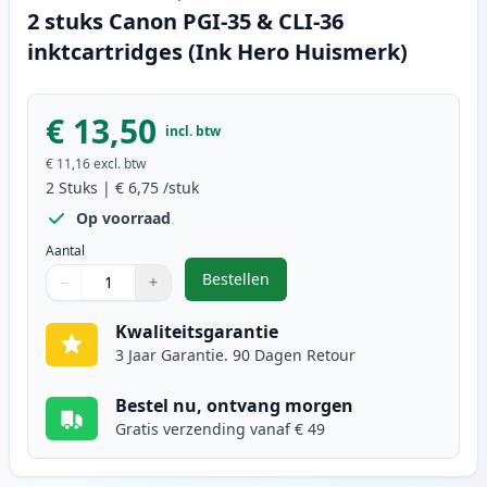
2 stuks Canon PGI-35 & CLI-36
inktcartridges (Ink Hero Huismerk)
€ 13,50
incl. btw
€ 11,16
excl. btw
2
Stuks
|
€ 6,75
/stuk
Op voorraad
Aantal
Bestellen
−
+
,
2 stuks Canon PGI-35 & CLI-36 in
Aantal
Gebruik de knoppen om aan te passen
Aantal
:
1
Kwaliteitsgarantie
3 Jaar Garantie. 90 Dagen Retour
Bestel nu, ontvang morgen
Gratis verzending vanaf € 49