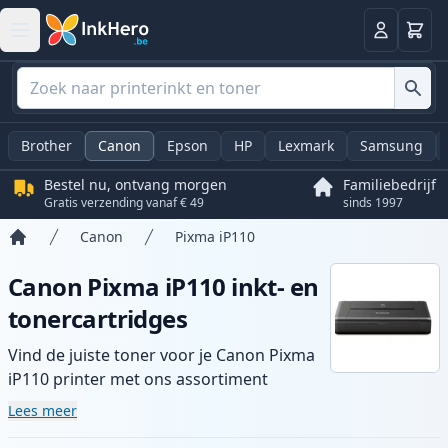
Winkel
Log in
Brother
Canon
Epson
HP
Lexmark
Samsung
Bestel nu, ontvang morgen
Familiebedrijf
Gratis verzending vanaf € 49
sinds 1997
Canon
Pixma iP110
Home
Canon Pixma iP110 inkt- en
tonercartridges
Vind de juiste toner voor je Canon Pixma
iP110 printer met ons assortiment
compatibele en high-yield cartridges.
Lees meer
Geniet van consistente printkwaliteit en