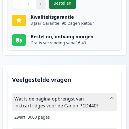
Bestellen
−
+
,
Canon FX-10 (0263B002AA) toner 
Aantal
Gebruik de knoppen om aan te passen
Aantal
:
1
Kwaliteitsgarantie
3 Jaar Garantie. 90 Dagen Retour
Bestel nu, ontvang morgen
Gratis verzending vanaf € 49
Veelgestelde vragen
Wat is de pagina-opbrengst van
inktcartridges voor de Canon PCD440?
Zwart: 3000 pages