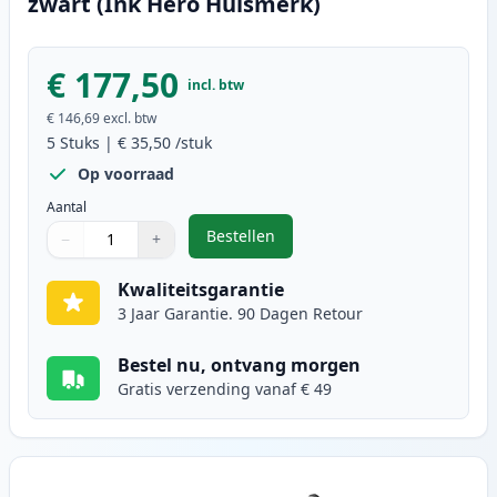
zwart (Ink Hero Huismerk)
€ 177,50
incl. btw
€ 146,69
excl. btw
5
Stuks
|
€ 35,50
/stuk
Op voorraad
Aantal
Bestellen
−
+
,
5 stuks Canon FX-10 (0263B002AA)
Aantal
Gebruik de knoppen om aan te passen
Aantal
:
1
Kwaliteitsgarantie
3 Jaar Garantie. 90 Dagen Retour
Bestel nu, ontvang morgen
Gratis verzending vanaf € 49