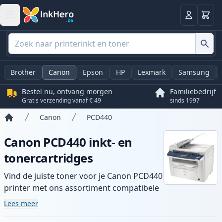
Winkel
Log in
Brother
Canon
Epson
HP
Lexmark
Samsung
Bestel nu, ontvang morgen
Familiebedrijf
Gratis verzending vanaf € 49
sinds 1997
Canon
PCD440
Home
Canon PCD440 inkt- en
tonercartridges
Vind de juiste toner voor je Canon PCD440
printer met ons assortiment compatibele
en high-yield cartridges. Geniet van
Lees meer
consistente printkwaliteit en snelle