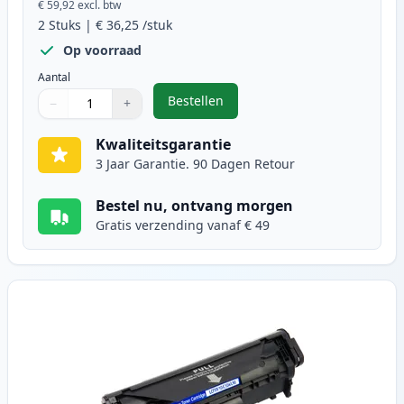
€ 59,92
excl. btw
2
Stuks
|
€ 36,25
/stuk
Op voorraad
Aantal
Bestellen
−
+
,
2 stuks Canon FX-10 (0263B002AA)
Aantal
Gebruik de knoppen om aan te passen
Aantal
:
1
Kwaliteitsgarantie
3 Jaar Garantie. 90 Dagen Retour
Bestel nu, ontvang morgen
Gratis verzending vanaf € 49