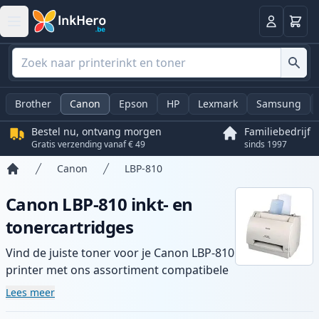
Winkel
Log in
Brother
Canon
Epson
HP
Lexmark
Samsung
Bestel nu, ontvang morgen
Familiebedrijf
Gratis verzending vanaf € 49
sinds 1997
Canon
LBP-810
Home
Canon LBP-810 inkt- en
tonercartridges
Vind de juiste toner voor je Canon LBP-810
printer met ons assortiment compatibele
en high-yield cartridges. Geniet van
Lees meer
consistente printkwaliteit en snelle