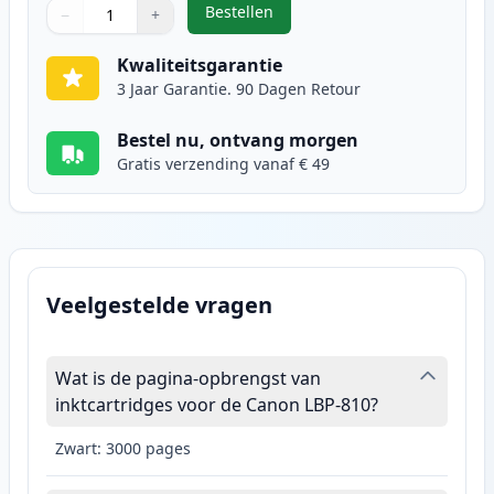
Bestellen
−
+
,
Canon EP-22 toner zwart (Ink He
Aantal
Gebruik de knoppen om aan te passen
Aantal
:
1
Kwaliteitsgarantie
3 Jaar Garantie. 90 Dagen Retour
Bestel nu, ontvang morgen
Gratis verzending vanaf € 49
Veelgestelde vragen
Wat is de pagina-opbrengst van
inktcartridges voor de Canon LBP-810?
Zwart: 3000 pages