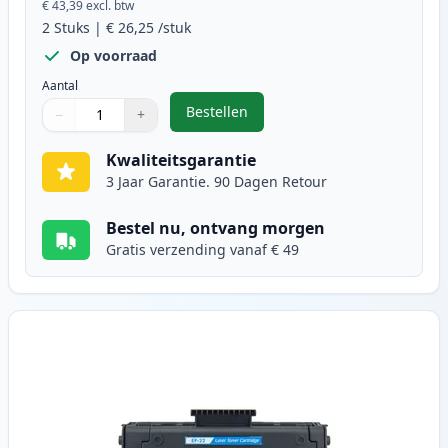
€ 43,39
excl. btw
2
Stuks
|
€ 26,25
/stuk
Op voorraad
Aantal
Bestellen
−
+
,
2 stuks Canon EP-22 toner zwart 
Aantal
Gebruik de knoppen om aan te passen
Aantal
:
1
Kwaliteitsgarantie
3 Jaar Garantie. 90 Dagen Retour
Bestel nu, ontvang morgen
Gratis verzending vanaf € 49