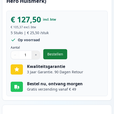
Hero Huismerk)
€ 127,50
incl. btw
€ 105,37
excl. btw
5
Stuks
|
€ 25,50
/stuk
Op voorraad
Aantal
Bestellen
−
+
,
5 stuks Canon EP-22 toner zwart 
Aantal
Gebruik de knoppen om aan te passen
Aantal
:
1
Kwaliteitsgarantie
3 Jaar Garantie. 90 Dagen Retour
Bestel nu, ontvang morgen
Gratis verzending vanaf € 49