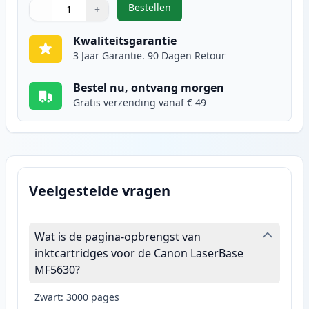
Bestellen
−
+
,
Canon EP-27 toner zwart (Ink He
Aantal
Gebruik de knoppen om aan te passen
Aantal
:
1
Kwaliteitsgarantie
3 Jaar Garantie. 90 Dagen Retour
Bestel nu, ontvang morgen
Gratis verzending vanaf € 49
Veelgestelde vragen
Wat is de pagina-opbrengst van
inktcartridges voor de Canon LaserBase
MF5630?
Zwart: 3000 pages