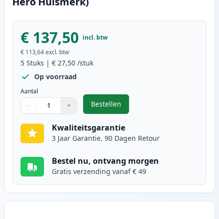
Hero Huismerk)
€ 137,50
incl. btw
€ 113,64
excl. btw
5
Stuks
|
€ 27,50
/stuk
Op voorraad
Aantal
Bestellen
−
+
,
5 stuks Canon EP-27 toner zwart 
Aantal
Gebruik de knoppen om aan te passen
Aantal
:
1
Kwaliteitsgarantie
3 Jaar Garantie. 90 Dagen Retour
Bestel nu, ontvang morgen
Gratis verzending vanaf € 49