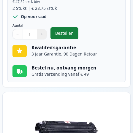
€ 47,52
excl. btw
2
Stuks
|
€ 28,75
/stuk
Op voorraad
Aantal
Bestellen
−
+
,
2 stuks Canon EP-27 toner zwart 
Aantal
Gebruik de knoppen om aan te passen
Aantal
:
1
Kwaliteitsgarantie
3 Jaar Garantie. 90 Dagen Retour
Bestel nu, ontvang morgen
Gratis verzending vanaf € 49