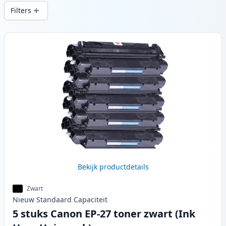
printkwaliteit en snelle levering vanuit
Filters
lokale voorraad in .
Producten
Bekijk productdetails
Zwart
Nieuw
Standaard
Capaciteit
5 stuks Canon EP-27 toner zwart (Ink