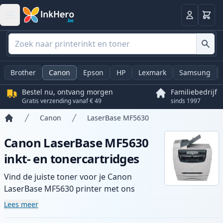
Winkel
Log in
Brother
Canon
Epson
HP
Lexmark
Samsung
Bestel nu, ontvang morgen
Familiebedrijf
Gratis verzending vanaf € 49
sinds 1997
Canon
LaserBase MF5630
Home
Canon LaserBase MF5630
inkt- en tonercartridges
Vind de juiste toner voor je Canon
LaserBase MF5630 printer met ons
assortiment compatibele en high-yield
Lees meer
cartridges. Geniet van consistente