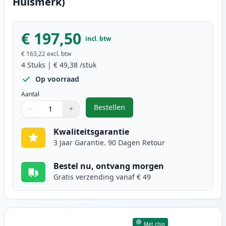
Huismerk)
€ 197,50
incl. btw
€ 163,22
excl. btw
4
Stuks
|
€ 49,38
/stuk
Op voorraad
Aantal
Bestellen
−
+
,
4 stuks Canon 718 toner (Ink Her
Aantal
Gebruik de knoppen om aan te passen
Aantal
:
1
Kwaliteitsgarantie
3 Jaar Garantie. 90 Dagen Retour
Bestel nu, ontvang morgen
Gratis verzending vanaf € 49
Met chip