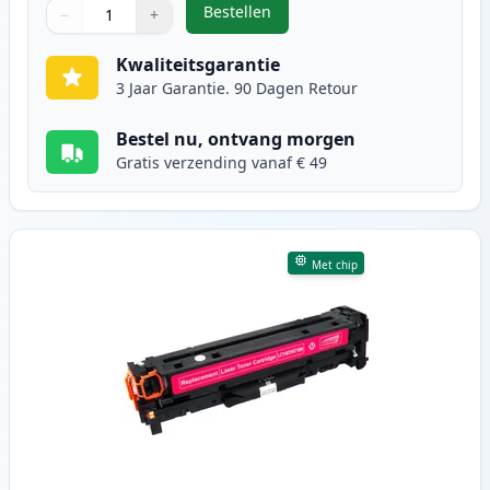
Bestellen
−
+
,
Canon 718 (2661B002AA) toner cy
Aantal
Gebruik de knoppen om aan te passen
Aantal
:
1
Kwaliteitsgarantie
3 Jaar Garantie. 90 Dagen Retour
Bestel nu, ontvang morgen
Gratis verzending vanaf € 49
Met chip