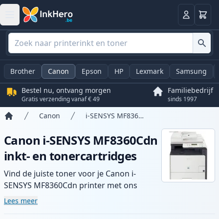
Winkel
Log in
Brother
Canon
Epson
HP
Lexmark
Samsung
Bestel nu, ontvang morgen
Familiebedrijf
Gratis verzending vanaf € 49
sinds 1997
Canon
i-SENSYS MF8360Cdn
Home
Canon i-SENSYS MF8360Cdn
inkt- en tonercartridges
Vind de juiste toner voor je Canon i-
SENSYS MF8360Cdn printer met ons
assortiment compatibele en high-yield
Lees meer
cartridges. Geniet van consistente