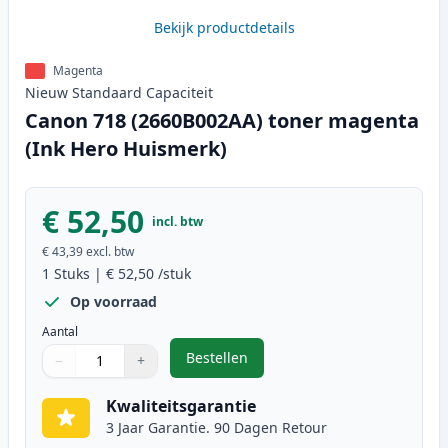
Bekijk productdetails
Magenta
Nieuw
Standaard
Capaciteit
Canon 718 (2660B002AA) toner magenta
(Ink Hero Huismerk)
€ 52,50
incl. btw
€ 43,39
excl. btw
1
Stuks
|
€ 52,50
/stuk
Op voorraad
Aantal
Bestellen
−
+
,
Canon 718 (2660B002AA) toner m
Aantal
Gebruik de knoppen om aan te passen
Aantal
:
1
Kwaliteitsgarantie
3 Jaar Garantie. 90 Dagen Retour