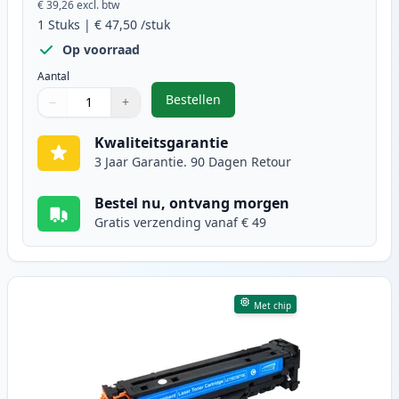
€ 39,26
excl. btw
1
Stuks
|
€ 47,50
/stuk
Op voorraad
Aantal
Bestellen
−
+
,
Canon 718 (2662B002AA) toner zw
Aantal
Gebruik de knoppen om aan te passen
Aantal
:
1
Kwaliteitsgarantie
3 Jaar Garantie. 90 Dagen Retour
Bestel nu, ontvang morgen
Gratis verzending vanaf € 49
Met chip