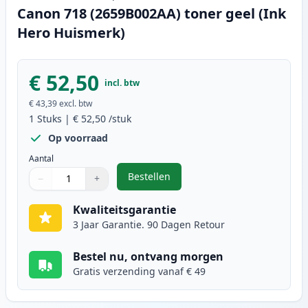
Canon 718 (2659B002AA) toner geel (Ink
Hero Huismerk)
€ 52,50
incl. btw
€ 43,39
excl. btw
1
Stuks
|
€ 52,50
/stuk
Op voorraad
Aantal
Bestellen
−
+
,
Canon 718 (2659B002AA) toner ge
Aantal
Gebruik de knoppen om aan te passen
Aantal
:
1
Kwaliteitsgarantie
3 Jaar Garantie. 90 Dagen Retour
Bestel nu, ontvang morgen
Gratis verzending vanaf € 49