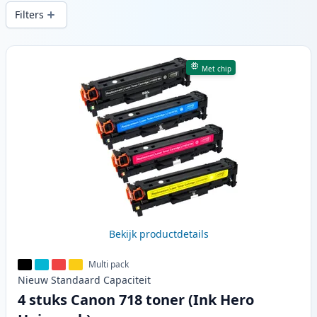
printkwaliteit en snelle levering vanuit
Filters
lokale voorraad in .
Producten
Met chip
Bekijk productdetails
Multi pack
Nieuw
Standaard
Capaciteit
4 stuks Canon 718 toner (Ink Hero