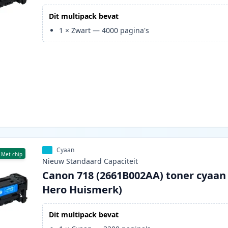
Dit multipack bevat
1
×
Zwart
—
4000
pagina's
Cyaan
Met chip
Nieuw
Standaard
Capaciteit
Canon 718 (2661B002AA) toner cyaan 
Hero Huismerk)
Dit multipack bevat