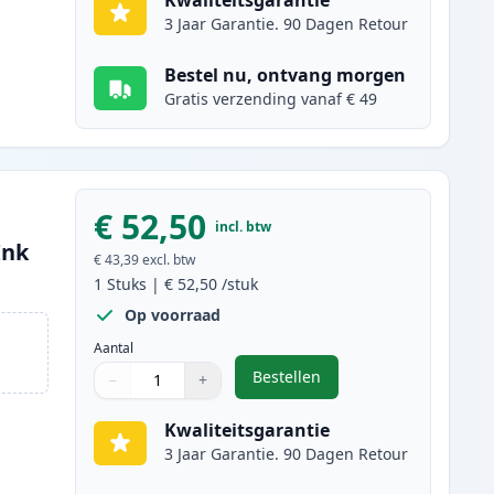
Kwaliteitsgarantie
3 Jaar Garantie. 90 Dagen Retour
Bestel nu, ontvang morgen
Gratis verzending vanaf € 49
€ 52,50
incl. btw
Ink
€ 43,39
excl. btw
1
Stuks
|
€ 52,50
/stuk
Op voorraad
Aantal
Bestellen
−
+
,
Canon 718 (2659B002AA) to
Aantal
Gebruik de knoppen om aan te passen
Aantal
:
1
Kwaliteitsgarantie
3 Jaar Garantie. 90 Dagen Retour