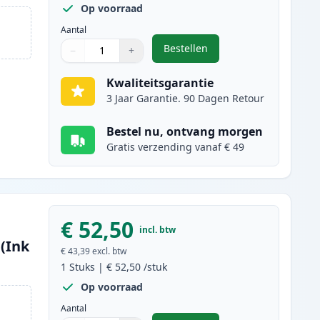
Op voorraad
Aantal
Bestellen
−
+
,
Canon 718 (2662B002AA) to
Aantal
Gebruik de knoppen om aan te passen
Aantal
:
1
Kwaliteitsgarantie
3 Jaar Garantie. 90 Dagen Retour
Bestel nu, ontvang morgen
Gratis verzending vanaf € 49
€ 52,50
incl. btw
(Ink
€ 43,39
excl. btw
1
Stuks
|
€ 52,50
/stuk
Op voorraad
Aantal