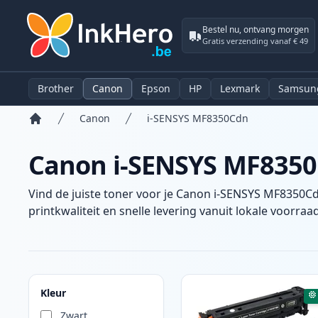
Bestel nu, ontvang morgen
Gratis verzending vanaf € 49
Brother
Canon
Epson
HP
Lexmark
Samsun
Canon
i-SENSYS MF8350Cdn
Home
Canon i-SENSYS MF8350C
Vind de juiste toner voor je Canon i-SENSYS MF8350Cd
printkwaliteit en snelle levering vanuit lokale voorraad
Producten
Kleur
Zwart