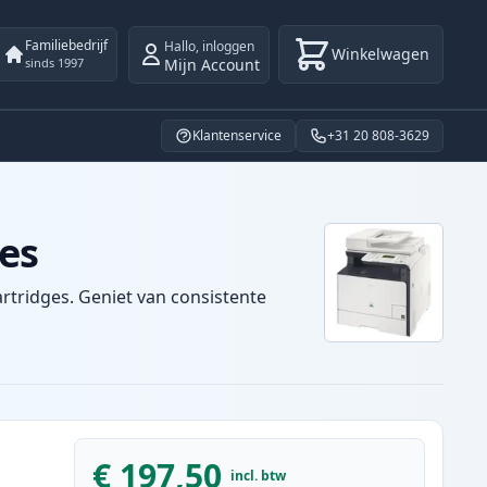
Familiebedrijf
Hallo
,
inloggen
Winkelwagen
Mijn Account
sinds 1997
Klantenservice
+31 20 808-3629
es
rtridges. Geniet van consistente
€ 197,50
incl. btw