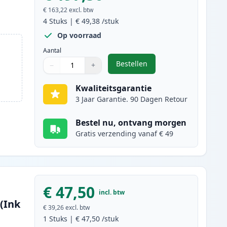
€ 163,22
excl. btw
4
Stuks
|
€ 49,38
/stuk
Op voorraad
Aantal
Bestellen
−
+
,
4 stuks Canon 718 toner (I
Aantal
Gebruik de knoppen om aan te passen
Aantal
:
1
Kwaliteitsgarantie
3 Jaar Garantie. 90 Dagen Retour
Bestel nu, ontvang morgen
Gratis verzending vanaf € 49
€ 47,50
incl. btw
(Ink
€ 39,26
excl. btw
1
Stuks
|
€ 47,50
/stuk