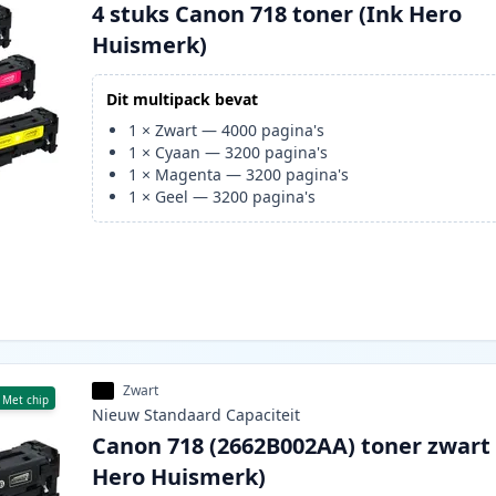
4 stuks Canon 718 toner (Ink Hero
Huismerk)
Dit multipack bevat
1
×
Zwart
—
4000
pagina's
1
×
Cyaan
—
3200
pagina's
1
×
Magenta
—
3200
pagina's
1
×
Geel
—
3200
pagina's
Zwart
Met chip
Nieuw
Standaard
Capaciteit
Canon 718 (2662B002AA) toner zwart 
Hero Huismerk)