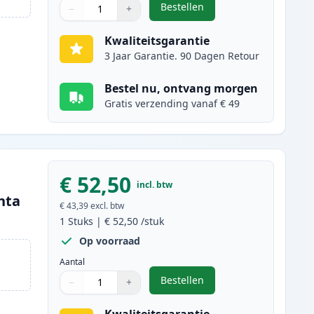
Bestellen
−
+
,
Canon 718 (2661B002AA) to
Aantal
Gebruik de knoppen om aan te passen
Aantal
:
1
Kwaliteitsgarantie
3 Jaar Garantie. 90 Dagen Retour
Bestel nu, ontvang morgen
Gratis verzending vanaf € 49
€ 52,50
incl. btw
nta
€ 43,39
excl. btw
1
Stuks
|
€ 52,50
/stuk
Op voorraad
Aantal
Bestellen
−
+
,
Canon 718 (2660B002AA) t
Aantal
Gebruik de knoppen om aan te passen
Aantal
:
1