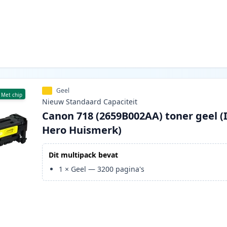
Geel
Met chip
Nieuw
Standaard
Capaciteit
Canon 718 (2659B002AA) toner geel (
Hero Huismerk)
Dit multipack bevat
1
×
Geel
—
3200
pagina's