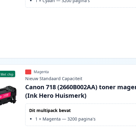
1
×
Cyaan
—
3200
pagina's
Magenta
Met chip
Nieuw
Standaard
Capaciteit
Canon 718 (2660B002AA) toner mage
(Ink Hero Huismerk)
Dit multipack bevat
1
×
Magenta
—
3200
pagina's