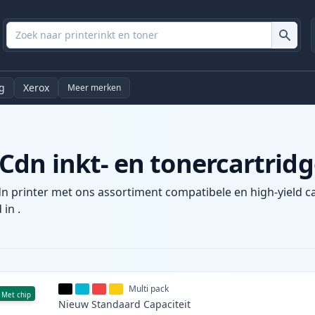
g
Xerox
Meer merken
dn inkt- en tonercartridg
n printer met ons assortiment compatibele en high-yield ca
 in .
Multi pack
Met chip
Nieuw
Standaard
Capaciteit