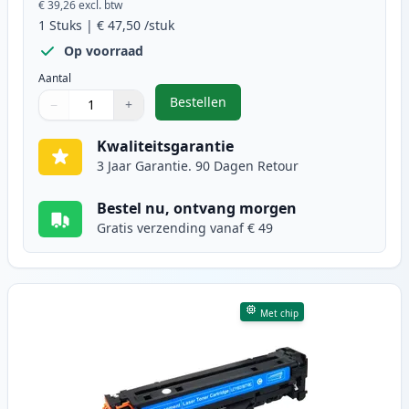
€ 39,26
excl. btw
1
Stuks
|
€ 47,50
/stuk
Op voorraad
Aantal
Bestellen
−
+
,
Canon 718 (2662B002AA) toner zw
Aantal
Gebruik de knoppen om aan te passen
Aantal
:
1
Kwaliteitsgarantie
3 Jaar Garantie. 90 Dagen Retour
Bestel nu, ontvang morgen
Gratis verzending vanaf € 49
Met chip