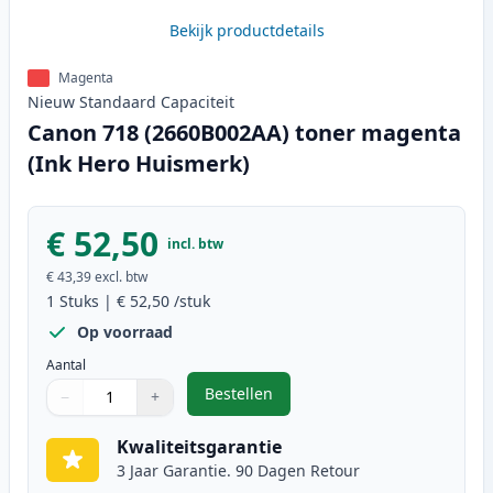
Bekijk productdetails
Magenta
Nieuw
Standaard
Capaciteit
Canon 718 (2660B002AA) toner magenta
(Ink Hero Huismerk)
€ 52,50
incl. btw
€ 43,39
excl. btw
1
Stuks
|
€ 52,50
/stuk
Op voorraad
Aantal
Bestellen
−
+
,
Canon 718 (2660B002AA) toner m
Aantal
Gebruik de knoppen om aan te passen
Aantal
:
1
Kwaliteitsgarantie
3 Jaar Garantie. 90 Dagen Retour