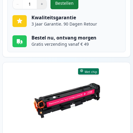
Bestellen
−
+
,
Canon 718 (2661B002AA) toner cy
Aantal
Gebruik de knoppen om aan te passen
Aantal
:
1
Kwaliteitsgarantie
3 Jaar Garantie. 90 Dagen Retour
Bestel nu, ontvang morgen
Gratis verzending vanaf € 49
Met chip