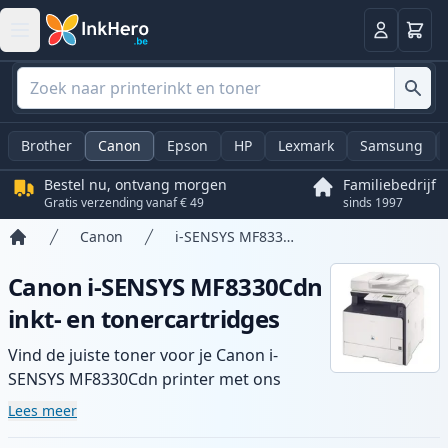
Winkel
Log in
Brother
Canon
Epson
HP
Lexmark
Samsung
Bestel nu, ontvang morgen
Familiebedrijf
Gratis verzending vanaf € 49
sinds 1997
Canon
i-SENSYS MF8330Cdn
Home
Canon i-SENSYS MF8330Cdn
inkt- en tonercartridges
Vind de juiste toner voor je Canon i-
SENSYS MF8330Cdn printer met ons
assortiment compatibele en high-yield
Lees meer
cartridges. Geniet van consistente