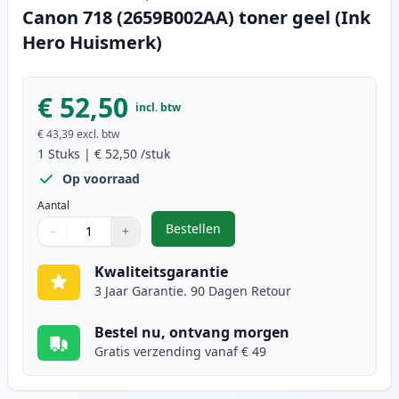
Canon 718 (2659B002AA) toner geel (Ink
Hero Huismerk)
€ 52,50
incl. btw
€ 43,39
excl. btw
1
Stuks
|
€ 52,50
/stuk
Op voorraad
Aantal
Bestellen
−
+
,
Canon 718 (2659B002AA) toner ge
Aantal
Gebruik de knoppen om aan te passen
Aantal
:
1
Kwaliteitsgarantie
3 Jaar Garantie. 90 Dagen Retour
Bestel nu, ontvang morgen
Gratis verzending vanaf € 49