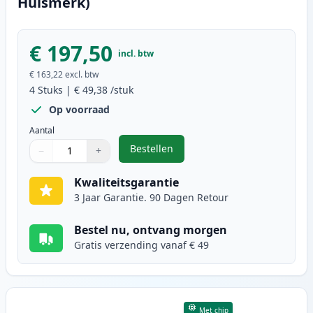
Huismerk)
€ 197,50
incl. btw
€ 163,22
excl. btw
4
Stuks
|
€ 49,38
/stuk
Op voorraad
Aantal
Bestellen
−
+
,
4 stuks Canon 718 toner (Ink Her
Aantal
Gebruik de knoppen om aan te passen
Aantal
:
1
Kwaliteitsgarantie
3 Jaar Garantie. 90 Dagen Retour
Bestel nu, ontvang morgen
Gratis verzending vanaf € 49
Met chip