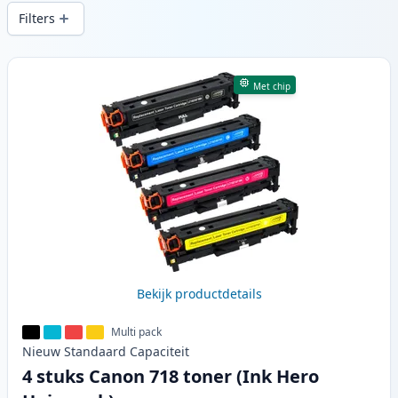
printkwaliteit en snelle levering vanuit
Filters
lokale voorraad in .
Producten
Met chip
Bekijk productdetails
Multi pack
Nieuw
Standaard
Capaciteit
4 stuks Canon 718 toner (Ink Hero