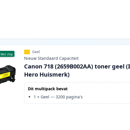
Geel
Met chip
Nieuw
Standaard
Capaciteit
Canon 718 (2659B002AA) toner geel (
Hero Huismerk)
Dit multipack bevat
1
×
Geel
—
3200
pagina's