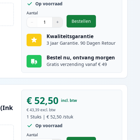
Op voorraad
Aantal
Bestellen
−
+
,
Canon 718 (2662B002AA) to
Aantal
Gebruik de knoppen om aan te passen
Aantal
:
1
Kwaliteitsgarantie
3 Jaar Garantie. 90 Dagen Retour
Bestel nu, ontvang morgen
Gratis verzending vanaf € 49
€ 52,50
incl. btw
(Ink
€ 43,39
excl. btw
1
Stuks
|
€ 52,50
/stuk
Op voorraad
Aantal