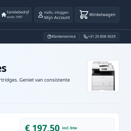
Familiebedrijf
Hallo
,
inloggen
Winkelwagen
Mijn Account
sinds 1997
Klantenservice
+31 20 808-3629
es
tridges. Geniet van consistente
€ 197,50
incl. btw