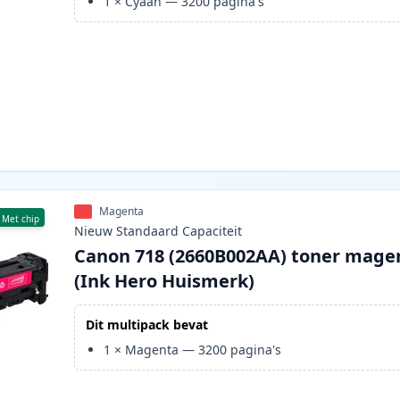
1
×
Cyaan
—
3200
pagina's
Magenta
Met chip
Nieuw
Standaard
Capaciteit
Canon 718 (2660B002AA) toner mage
(Ink Hero Huismerk)
Dit multipack bevat
1
×
Magenta
—
3200
pagina's