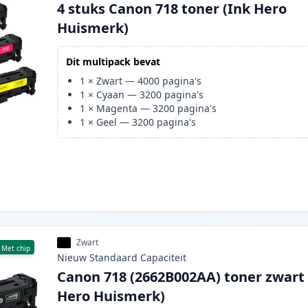
4 stuks Canon 718 toner (Ink Hero
Huismerk)
Dit multipack bevat
1
×
Zwart
—
4000
pagina's
1
×
Cyaan
—
3200
pagina's
1
×
Magenta
—
3200
pagina's
1
×
Geel
—
3200
pagina's
Zwart
Met chip
Nieuw
Standaard
Capaciteit
Canon 718 (2662B002AA) toner zwart 
Hero Huismerk)