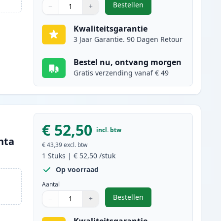
Bestellen
−
+
,
Canon 718 (2661B002AA) to
Aantal
Gebruik de knoppen om aan te passen
Aantal
:
1
Kwaliteitsgarantie
3 Jaar Garantie. 90 Dagen Retour
Bestel nu, ontvang morgen
Gratis verzending vanaf € 49
€ 52,50
incl. btw
nta
€ 43,39
excl. btw
1
Stuks
|
€ 52,50
/stuk
Op voorraad
Aantal
Bestellen
−
+
,
Canon 718 (2660B002AA) t
Aantal
Gebruik de knoppen om aan te passen
Aantal
:
1