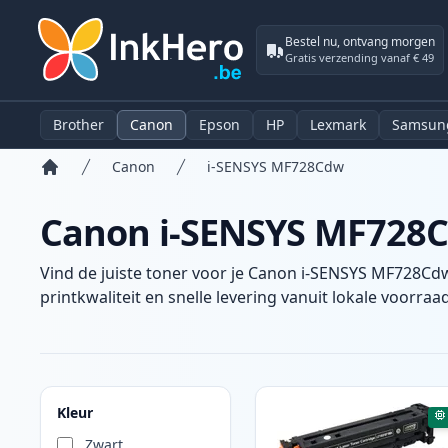
Bestel nu, ontvang morgen
Gratis verzending vanaf € 49
Brother
Canon
Epson
HP
Lexmark
Samsun
Canon
i-SENSYS MF728Cdw
Home
Canon i-SENSYS MF728Cd
Vind de juiste toner voor je Canon i-SENSYS MF728Cdw
printkwaliteit en snelle levering vanuit lokale voorraad
Producten
Kleur
Zwart