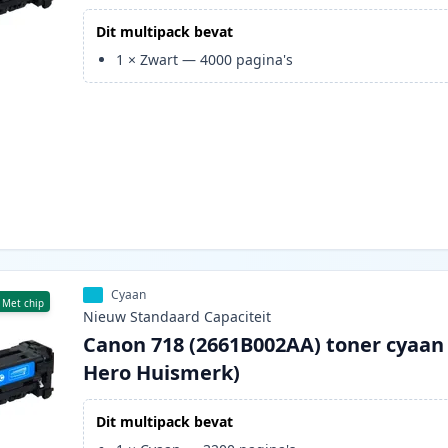
Dit multipack bevat
1
×
Zwart
—
4000
pagina's
Cyaan
Met chip
Nieuw
Standaard
Capaciteit
Canon 718 (2661B002AA) toner cyaan 
Hero Huismerk)
Dit multipack bevat