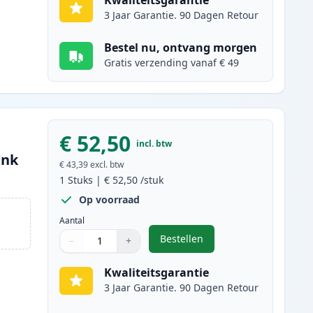
Kwaliteitsgarantie
3 Jaar Garantie. 90 Dagen Retour
Bestel nu, ontvang morgen
Gratis verzending vanaf € 49
€ 52,50
incl. btw
Ink
€ 43,39
excl. btw
1
Stuks
|
€ 52,50
/stuk
Op voorraad
Aantal
Bestellen
−
+
,
Canon 718 (2659B002AA) to
Aantal
Gebruik de knoppen om aan te passen
Aantal
:
1
Kwaliteitsgarantie
3 Jaar Garantie. 90 Dagen Retour