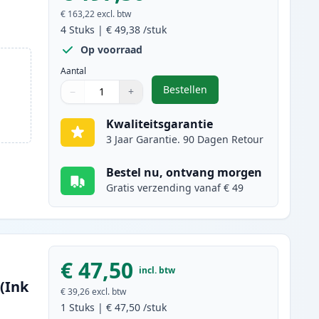
€ 163,22
excl. btw
4
Stuks
|
€ 49,38
/stuk
Op voorraad
Aantal
Bestellen
−
+
,
4 stuks Canon 718 toner (I
Aantal
Gebruik de knoppen om aan te passen
Aantal
:
1
Kwaliteitsgarantie
3 Jaar Garantie. 90 Dagen Retour
Bestel nu, ontvang morgen
Gratis verzending vanaf € 49
€ 47,50
incl. btw
(Ink
€ 39,26
excl. btw
1
Stuks
|
€ 47,50
/stuk