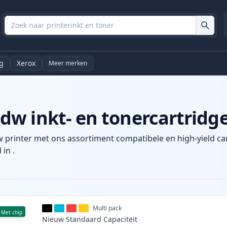
g
Xerox
Meer merken
w inkt- en tonercartridg
 printer met ons assortiment compatibele en high-yield car
 in .
Multi pack
Met chip
Nieuw
Standaard
Capaciteit