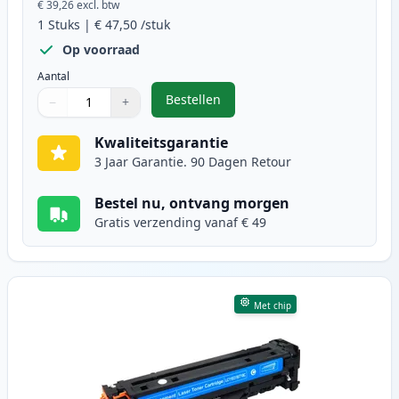
€ 39,26
excl. btw
1
Stuks
|
€ 47,50
/stuk
Op voorraad
Aantal
Bestellen
−
+
,
Canon 718 (2662B002AA) toner zw
Aantal
Gebruik de knoppen om aan te passen
Aantal
:
1
Kwaliteitsgarantie
3 Jaar Garantie. 90 Dagen Retour
Bestel nu, ontvang morgen
Gratis verzending vanaf € 49
Met chip