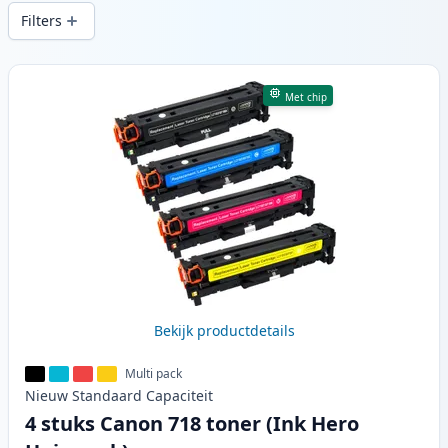
printkwaliteit en snelle levering vanuit
Filters
lokale voorraad in .
Producten
Met chip
Bekijk productdetails
Multi pack
Nieuw
Standaard
Capaciteit
4 stuks Canon 718 toner (Ink Hero