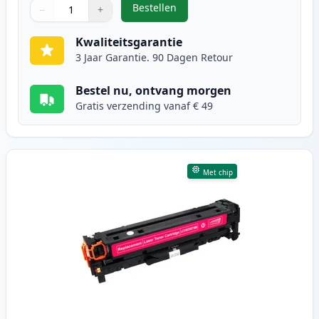
Bestellen
−
+
,
Canon 718 (2661B002AA) toner cy
Aantal
Gebruik de knoppen om aan te passen
Aantal
:
1
Kwaliteitsgarantie
3 Jaar Garantie. 90 Dagen Retour
Bestel nu, ontvang morgen
Gratis verzending vanaf € 49
Met chip