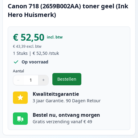
Canon 718 (2659B002AA) toner geel (Ink
Hero Huismerk)
€ 52,50
incl. btw
€ 43,39
excl. btw
1
Stuks
|
€ 52,50
/stuk
Op voorraad
Aantal
Bestellen
−
+
,
Canon 718 (2659B002AA) toner ge
Aantal
Gebruik de knoppen om aan te passen
Aantal
:
1
Kwaliteitsgarantie
3 Jaar Garantie. 90 Dagen Retour
Bestel nu, ontvang morgen
Gratis verzending vanaf € 49