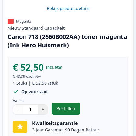
Bekijk productdetails
Magenta
Nieuw
Standaard
Capaciteit
Canon 718 (2660B002AA) toner magenta
(Ink Hero Huismerk)
€ 52,50
incl. btw
€ 43,39
excl. btw
1
Stuks
|
€ 52,50
/stuk
Op voorraad
Aantal
Bestellen
−
+
,
Canon 718 (2660B002AA) toner m
Aantal
Gebruik de knoppen om aan te passen
Aantal
:
1
Kwaliteitsgarantie
3 Jaar Garantie. 90 Dagen Retour