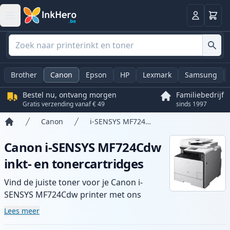
Winkel
Log in
Brother
Canon
Epson
HP
Lexmark
Samsung
Bestel nu, ontvang morgen
Familiebedrijf
Gratis verzending vanaf € 49
sinds 1997
Canon
i-SENSYS MF724Cdw
Home
Canon i-SENSYS MF724Cdw
inkt- en tonercartridges
Vind de juiste toner voor je Canon i-
SENSYS MF724Cdw printer met ons
assortiment compatibele en high-yield
Lees meer
cartridges. Geniet van consistente