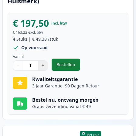
Huismerk)
€ 197,50
incl. btw
€ 163,22
excl. btw
4
Stuks
|
€ 49,38
/stuk
Op voorraad
Aantal
Bestellen
−
+
,
4 stuks Canon 718 toner (Ink Her
Aantal
Gebruik de knoppen om aan te passen
Aantal
:
1
Kwaliteitsgarantie
3 Jaar Garantie. 90 Dagen Retour
Bestel nu, ontvang morgen
Gratis verzending vanaf € 49
Met chip