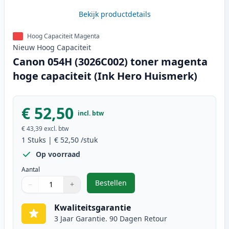
Bekijk productdetails
Hoog Capaciteit Magenta
Nieuw
Hoog
Capaciteit
Canon 054H (3026C002) toner magenta
hoge capaciteit (Ink Hero Huismerk)
€ 52,50
incl. btw
€ 43,39
excl. btw
1
Stuks
|
€ 52,50
/stuk
Op voorraad
Aantal
Bestellen
−
+
,
Canon 054H (3026C002) toner mag
Aantal
Gebruik de knoppen om aan te passen
Aantal
:
1
Kwaliteitsgarantie
3 Jaar Garantie. 90 Dagen Retour