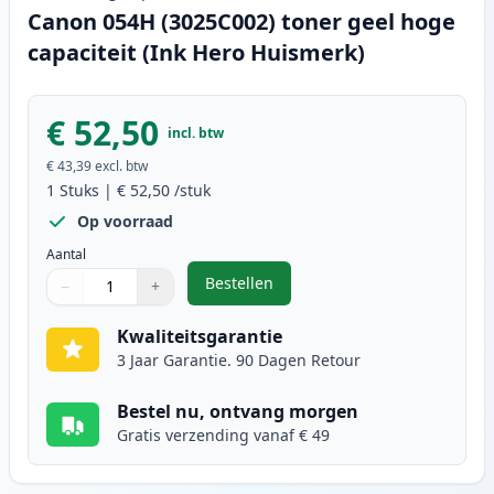
Canon 054H (3025C002) toner geel hoge
capaciteit (Ink Hero Huismerk)
€ 52,50
incl. btw
€ 43,39
excl. btw
1
Stuks
|
€ 52,50
/stuk
Op voorraad
Aantal
Bestellen
−
+
,
Canon 054H (3025C002) toner geel
Aantal
Gebruik de knoppen om aan te passen
Aantal
:
1
Kwaliteitsgarantie
3 Jaar Garantie. 90 Dagen Retour
Bestel nu, ontvang morgen
Gratis verzending vanaf € 49