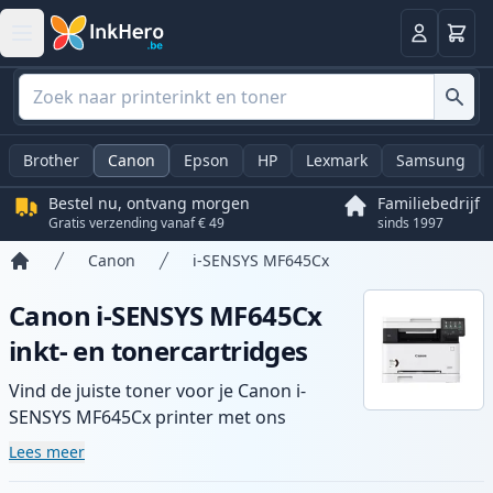
Winkel
Log in
Brother
Canon
Epson
HP
Lexmark
Samsung
Bestel nu, ontvang morgen
Familiebedrijf
Gratis verzending vanaf € 49
sinds 1997
Canon
i-SENSYS MF645Cx
Home
Canon i-SENSYS MF645Cx
inkt- en tonercartridges
Vind de juiste toner voor je Canon i-
SENSYS MF645Cx printer met ons
assortiment compatibele en high-yield
Lees meer
cartridges. Geniet van consistente