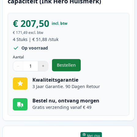
capaciteit (Ink Hero Huismerk)
€ 207,50
incl. btw
€ 171,49
excl. btw
4
Stuks
|
€ 51,88
/stuk
Op voorraad
Aantal
Bestellen
−
+
,
4 stuks Canon 054H toner hoge ca
Aantal
Gebruik de knoppen om aan te passen
Aantal
:
1
Kwaliteitsgarantie
3 Jaar Garantie. 90 Dagen Retour
Bestel nu, ontvang morgen
Gratis verzending vanaf € 49
Met chip