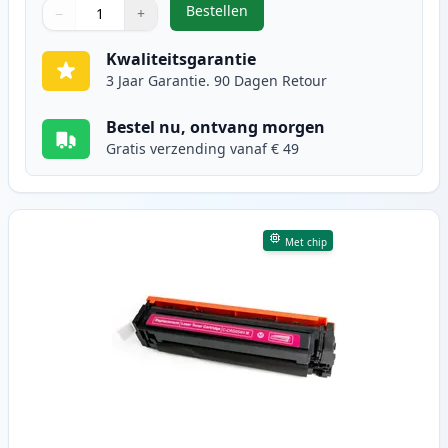
Bestellen
−
+
,
Canon 054H (3027C002) toner cya
Aantal
Gebruik de knoppen om aan te passen
Aantal
:
1
Kwaliteitsgarantie
3 Jaar Garantie. 90 Dagen Retour
Bestel nu, ontvang morgen
Gratis verzending vanaf € 49
Met chip