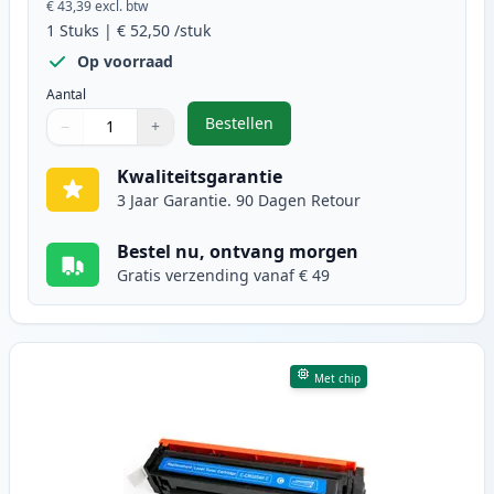
€ 43,39
excl. btw
1
Stuks
|
€ 52,50
/stuk
Op voorraad
Aantal
Bestellen
−
+
,
Canon 054H (3028C002) toner zwar
Aantal
Gebruik de knoppen om aan te passen
Aantal
:
1
Kwaliteitsgarantie
3 Jaar Garantie. 90 Dagen Retour
Bestel nu, ontvang morgen
Gratis verzending vanaf € 49
Met chip