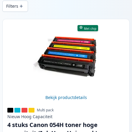
printkwaliteit en snelle levering vanuit
Filters
lokale voorraad in .
Producten
Met chip
Bekijk productdetails
Multi pack
Nieuw
Hoog
Capaciteit
4 stuks Canon 054H toner hoge