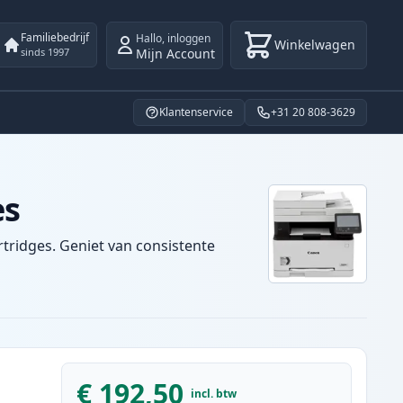
Familiebedrijf
Hallo
,
inloggen
Winkelwagen
Mijn Account
sinds 1997
Klantenservice
+31 20 808-3629
es
tridges. Geniet van consistente
€ 192,50
incl. btw