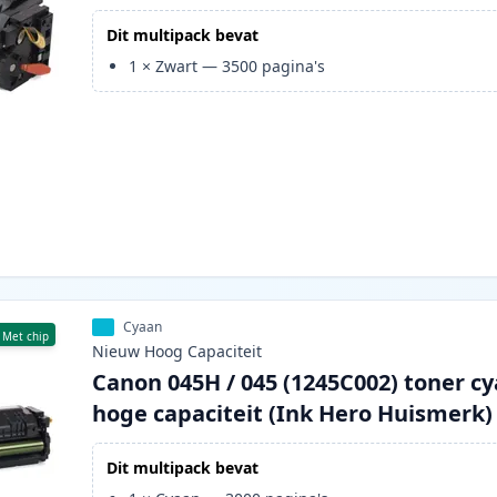
Dit multipack bevat
1
×
Zwart
—
3500
pagina's
Cyaan
Met chip
Nieuw
Hoog
Capaciteit
Canon 045H / 045 (1245C002) toner c
hoge capaciteit (Ink Hero Huismerk)
Dit multipack bevat