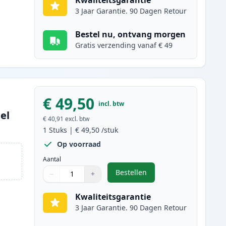
Kwaliteitsgarantie
3 Jaar Garantie. 90 Dagen Retour
Bestel nu, ontvang morgen
Gratis verzending vanaf € 49
€ 49,50
incl. btw
el
€ 40,91
excl. btw
1
Stuks
|
€ 49,50
/stuk
Op voorraad
Aantal
Bestellen
−
+
,
Canon 045H / 045 (1243C002
Aantal
Gebruik de knoppen om aan te passen
Aantal
:
1
Kwaliteitsgarantie
3 Jaar Garantie. 90 Dagen Retour