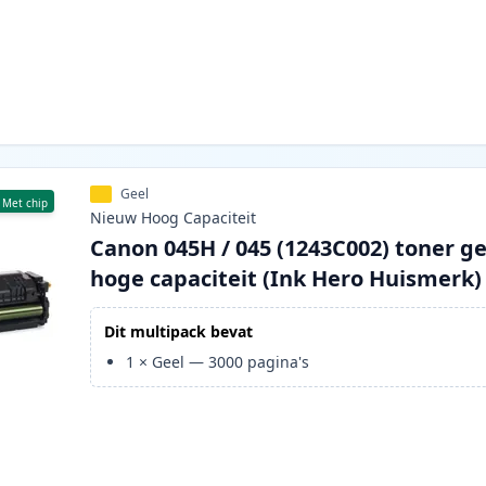
Geel
Met chip
Nieuw
Hoog
Capaciteit
Canon 045H / 045 (1243C002) toner ge
hoge capaciteit (Ink Hero Huismerk)
Dit multipack bevat
1
×
Geel
—
3000
pagina's