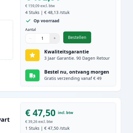
€ 159,09
excl. btw
4
Stuks
|
€ 48,13
/stuk
Op voorraad
Aantal
Bestellen
−
+
,
4 stuks Canon 045H / 045 t
Aantal
Gebruik de knoppen om aan te passen
Aantal
:
1
Kwaliteitsgarantie
3 Jaar Garantie. 90 Dagen Retour
Bestel nu, ontvang morgen
Gratis verzending vanaf € 49
€ 47,50
incl. btw
wart
€ 39,26
excl. btw
1
Stuks
|
€ 47,50
/stuk