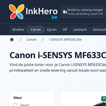
Bestel nu, ontvang morgen
Gratis verzending vanaf € 49
Brother
Canon
Epson
HP
Lexmark
Samsun
Canon
i-SENSYS MF633Cdw
Home
Canon i-SENSYS MF633Cd
Vind de juiste toner voor je Canon i-SENSYS MF633Cdw
printkwaliteit en snelle levering vanuit lokale voorraad
Producten
Kleur
Zwart