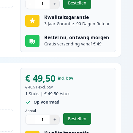
Bestellen
−
+
,
Canon 045H / 045 (1245C002
Aantal
Gebruik de knoppen om aan te passen
Aantal
:
1
Kwaliteitsgarantie
3 Jaar Garantie. 90 Dagen Retour
Bestel nu, ontvang morgen
Gratis verzending vanaf € 49
€ 49,50
incl. btw
€ 40,91
excl. btw
1
Stuks
|
€ 49,50
/stuk
Op voorraad
Aantal
Bestellen
−
+
,
Canon 045H / 045 (1244C00
Aantal
Gebruik de knoppen om aan te passen
Aantal
:
1