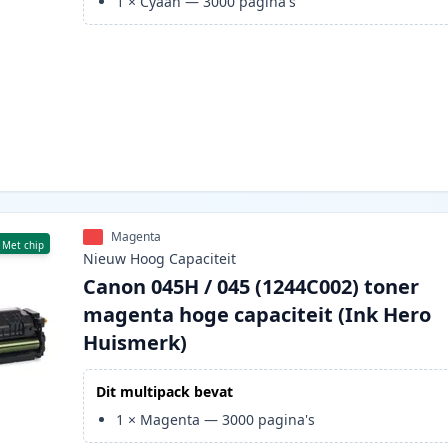
1
×
Cyaan
—
3000
pagina's
Magenta
Met chip
Nieuw
Hoog
Capaciteit
Canon 045H / 045 (1244C002) toner
magenta hoge capaciteit (Ink Hero
Huismerk)
Dit multipack bevat
1
×
Magenta
—
3000
pagina's