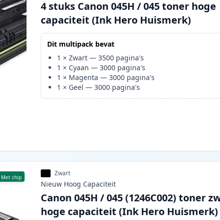
4 stuks Canon 045H / 045 toner hoge
capaciteit (Ink Hero Huismerk)
Dit multipack bevat
1
×
Zwart
—
3500
pagina's
1
×
Cyaan
—
3000
pagina's
1
×
Magenta
—
3000
pagina's
1
×
Geel
—
3000
pagina's
Zwart
Met chip
Nieuw
Hoog
Capaciteit
Canon 045H / 045 (1246C002) toner z
hoge capaciteit (Ink Hero Huismerk)