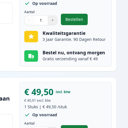
Op voorraad
Aantal
Bestellen
−
+
,
Canon 045H / 045 (1246C002
Aantal
Gebruik de knoppen om aan te passen
Aantal
:
1
Kwaliteitsgarantie
3 Jaar Garantie. 90 Dagen Retour
Bestel nu, ontvang morgen
Gratis verzending vanaf € 49
€ 49,50
incl. btw
yaan
€ 40,91
excl. btw
1
Stuks
|
€ 49,50
/stuk
Op voorraad
Aantal