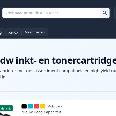
g
Xerox
Meer merken
w inkt- en tonercartridg
 printer met ons assortiment compatibele en high-yield car
 in .
Multi pack
Met chip
Nieuw
Hoog
Capaciteit