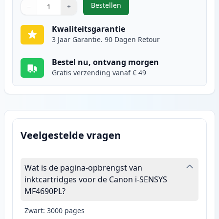
Bestellen
−
+
,
Canon FX-10 (0263B002AA) toner 
Aantal
Gebruik de knoppen om aan te passen
Aantal
:
1
Kwaliteitsgarantie
3 Jaar Garantie. 90 Dagen Retour
Bestel nu, ontvang morgen
Gratis verzending vanaf € 49
Veelgestelde vragen
Wat is de pagina-opbrengst van
inktcartridges voor de Canon i-SENSYS
MF4690PL?
Zwart: 3000 pages