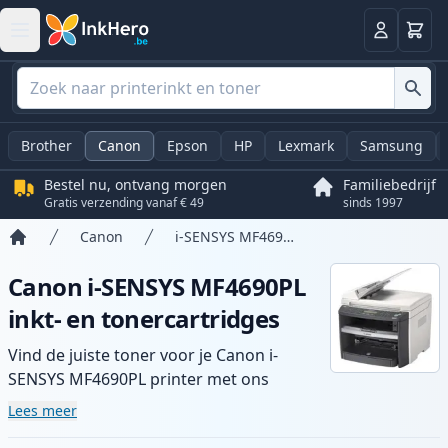
Winkel
Log in
Brother
Canon
Epson
HP
Lexmark
Samsung
Bestel nu, ontvang morgen
Familiebedrijf
Gratis verzending vanaf € 49
sinds 1997
Canon
i-SENSYS MF4690PL
Home
Canon i-SENSYS MF4690PL
inkt- en tonercartridges
Vind de juiste toner voor je Canon i-
SENSYS MF4690PL printer met ons
assortiment compatibele en high-yield
Lees meer
cartridges. Geniet van consistente