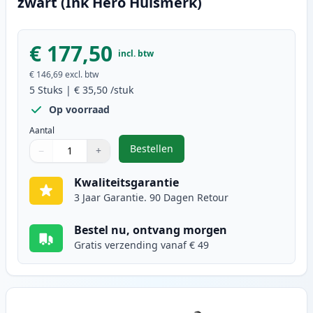
zwart (Ink Hero Huismerk)
€ 177,50
incl. btw
€ 146,69
excl. btw
5
Stuks
|
€ 35,50
/stuk
Op voorraad
Aantal
Bestellen
−
+
,
5 stuks Canon FX-10 (0263B002AA)
Aantal
Gebruik de knoppen om aan te passen
Aantal
:
1
Kwaliteitsgarantie
3 Jaar Garantie. 90 Dagen Retour
Bestel nu, ontvang morgen
Gratis verzending vanaf € 49