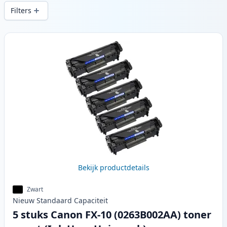
printkwaliteit en snelle levering vanuit
Filters
lokale voorraad in .
Producten
Bekijk productdetails
Zwart
Nieuw
Standaard
Capaciteit
5 stuks Canon FX-10 (0263B002AA) toner