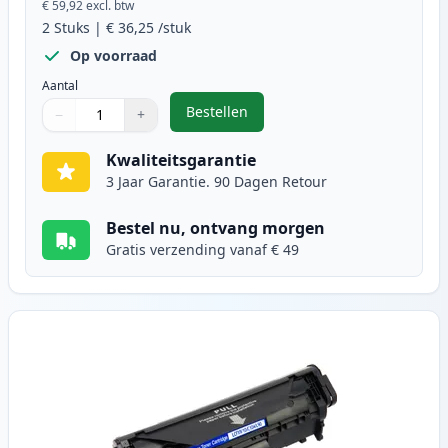
€ 59,92
excl. btw
2
Stuks
|
€ 36,25
/stuk
Op voorraad
Aantal
Bestellen
−
+
,
2 stuks Canon FX-10 (0263B002AA)
Aantal
Gebruik de knoppen om aan te passen
Aantal
:
1
Kwaliteitsgarantie
3 Jaar Garantie. 90 Dagen Retour
Bestel nu, ontvang morgen
Gratis verzending vanaf € 49