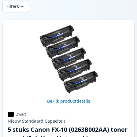
printkwaliteit en snelle levering vanuit
Filters
lokale voorraad in .
Producten
Bekijk productdetails
Zwart
Nieuw
Standaard
Capaciteit
5 stuks Canon FX-10 (0263B002AA) toner