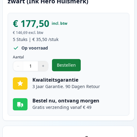
zwart (Ink Hero Huismerk)
€ 177,50
incl. btw
€ 146,69
excl. btw
5
Stuks
|
€ 35,50
/stuk
Op voorraad
Aantal
Bestellen
−
+
,
5 stuks Canon FX-10 (0263B002AA)
Aantal
Gebruik de knoppen om aan te passen
Aantal
:
1
Kwaliteitsgarantie
3 Jaar Garantie. 90 Dagen Retour
Bestel nu, ontvang morgen
Gratis verzending vanaf € 49