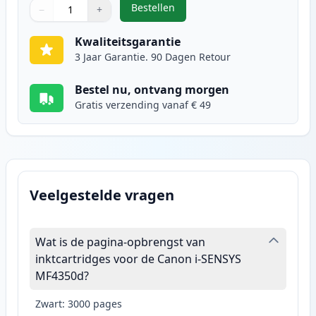
Bestellen
−
+
,
Canon FX-10 (0263B002AA) toner 
Aantal
Gebruik de knoppen om aan te passen
Aantal
:
1
Kwaliteitsgarantie
3 Jaar Garantie. 90 Dagen Retour
Bestel nu, ontvang morgen
Gratis verzending vanaf € 49
Veelgestelde vragen
Wat is de pagina-opbrengst van
inktcartridges voor de Canon i-SENSYS
MF4350d?
Zwart: 3000 pages