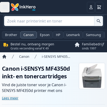
Winkel
Log in
Brother
Canon
Epson
HP
Lexmark
Samsung
Bestel nu, ontvang morgen
Familiebedrijf
Gratis verzending vanaf € 49
sinds 1997
Canon
i-SENSYS MF4350d
Home
Canon i-SENSYS MF4350d
inkt- en tonercartridges
Vind de juiste toner voor je Canon i-
SENSYS MF4350d printer met ons
assortiment compatibele en high-yield
Lees meer
cartridges. Geniet van consistente