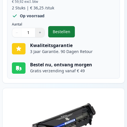
€ 59,92
excl. btw
2
Stuks
|
€ 36,25
/stuk
Op voorraad
Aantal
Bestellen
−
+
,
2 stuks Canon FX-10 (0263B002AA)
Aantal
Gebruik de knoppen om aan te passen
Aantal
:
1
Kwaliteitsgarantie
3 Jaar Garantie. 90 Dagen Retour
Bestel nu, ontvang morgen
Gratis verzending vanaf € 49