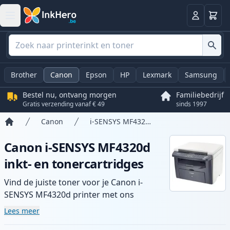
Winkel
Log in
Brother
Canon
Epson
HP
Lexmark
Samsung
Bestel nu, ontvang morgen
Familiebedrijf
Gratis verzending vanaf € 49
sinds 1997
Canon
i-SENSYS MF4320d
Home
Canon i-SENSYS MF4320d
inkt- en tonercartridges
Vind de juiste toner voor je Canon i-
SENSYS MF4320d printer met ons
assortiment compatibele en high-yield
Lees meer
cartridges. Geniet van consistente