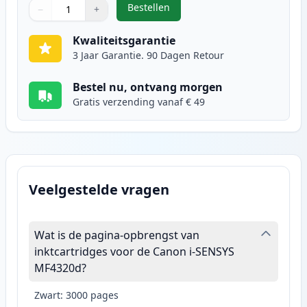
Bestellen
−
+
,
Canon FX-10 (0263B002AA) toner 
Aantal
Gebruik de knoppen om aan te passen
Aantal
:
1
Kwaliteitsgarantie
3 Jaar Garantie. 90 Dagen Retour
Bestel nu, ontvang morgen
Gratis verzending vanaf € 49
Veelgestelde vragen
Wat is de pagina-opbrengst van
inktcartridges voor de Canon i-SENSYS
MF4320d?
Zwart: 3000 pages