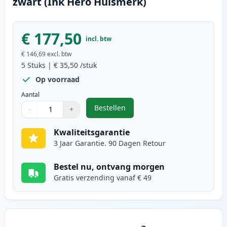
zwart (Ink Hero Huismerk)
€ 177,50
incl. btw
€ 146,69
excl. btw
5
Stuks
|
€ 35,50
/stuk
Op voorraad
Aantal
Bestellen
−
+
,
5 stuks Canon FX-10 (0263B002AA)
Aantal
Gebruik de knoppen om aan te passen
Aantal
:
1
Kwaliteitsgarantie
3 Jaar Garantie. 90 Dagen Retour
Bestel nu, ontvang morgen
Gratis verzending vanaf € 49