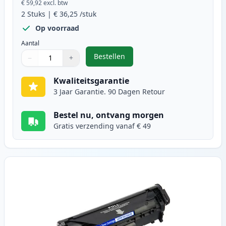
€ 59,92
excl. btw
2
Stuks
|
€ 36,25
/stuk
Op voorraad
Aantal
Bestellen
−
+
,
2 stuks Canon FX-10 (0263B002AA)
Aantal
Gebruik de knoppen om aan te passen
Aantal
:
1
Kwaliteitsgarantie
3 Jaar Garantie. 90 Dagen Retour
Bestel nu, ontvang morgen
Gratis verzending vanaf € 49