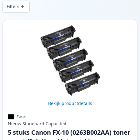
printkwaliteit en snelle levering vanuit
Filters
lokale voorraad in .
Producten
Bekijk productdetails
Zwart
Nieuw
Standaard
Capaciteit
5 stuks Canon FX-10 (0263B002AA) toner