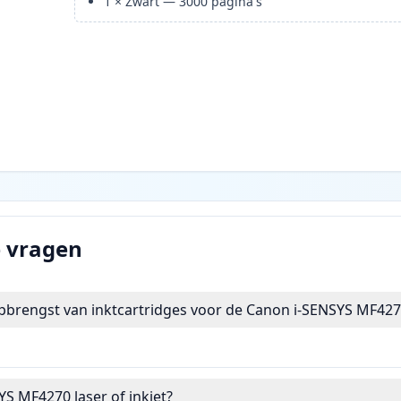
1
×
Zwart
—
3000
pagina's
e vragen
opbrengst van inktcartridges voor de Canon i-SENSYS MF427
YS MF4270 laser of inkjet?