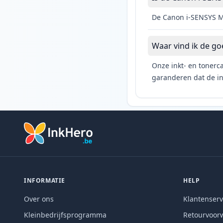
De Canon i-SENSYS MF
Waar vind ik de g
Onze inkt- en tonerca
garanderen dat de ink
INFORMATIE
HELP
Over ons
Klantenserv
Kleinbedrijfsprogramma
Retourvoor