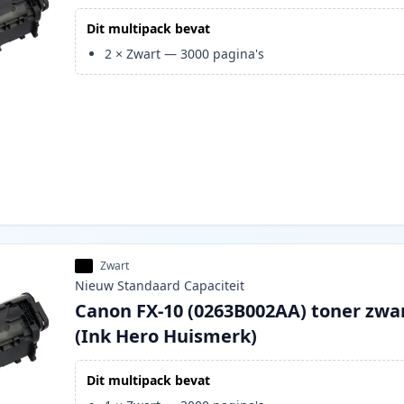
Dit multipack bevat
2
×
Zwart
—
3000
pagina's
Zwart
Nieuw
Standaard
Capaciteit
Canon FX-10 (0263B002AA) toner zwa
(Ink Hero Huismerk)
Dit multipack bevat