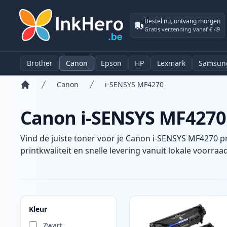
Bestel nu, ontvang morgen
Gratis verzending vanaf € 49
Brother
Canon
Epson
HP
Lexmark
Samsun
Canon
i-SENSYS MF4270
Home
Canon i-SENSYS MF4270 
Vind de juiste toner voor je Canon i-SENSYS MF4270 p
printkwaliteit en snelle levering vanuit lokale voorraad
Producten
Kleur
Zwart