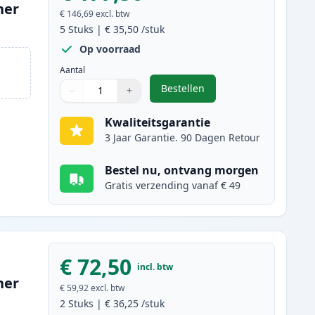
ner
€ 146,69
excl. btw
5
Stuks
|
€ 35,50
/stuk
Op voorraad
Aantal
Bestellen
−
+
,
5 stuks Canon FX-10 (0263
Aantal
Gebruik de knoppen om aan te passen
Aantal
:
1
Kwaliteitsgarantie
3 Jaar Garantie. 90 Dagen Retour
Bestel nu, ontvang morgen
Gratis verzending vanaf € 49
€ 72,50
incl. btw
ner
€ 59,92
excl. btw
2
Stuks
|
€ 36,25
/stuk