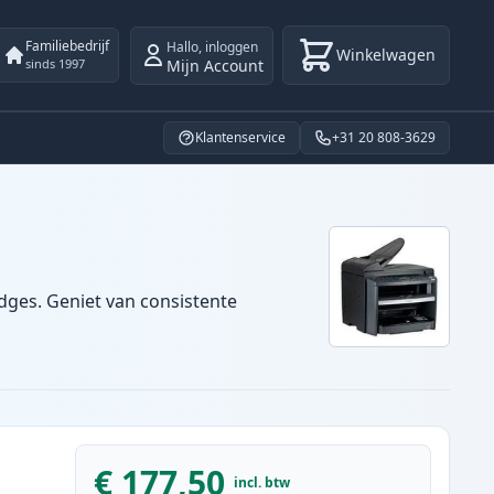
Familiebedrijf
Hallo
,
inloggen
Winkelwagen
Mijn Account
sinds 1997
Klantenservice
+31 20 808-3629
dges. Geniet van consistente
€ 177,50
incl. btw