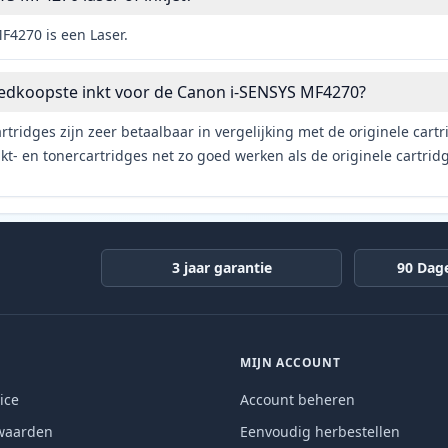
4270 is een Laser.
oedkoopste inkt voor de Canon i-SENSYS MF4270?
rtridges zijn zeer betaalbaar in vergelijking met de originele car
t- en tonercartridges net zo goed werken als de originele cartrid
3 jaar garantie
90 Dag
MIJN ACCOUNT
ice
Account beheren
waarden
Eenvoudig herbestellen