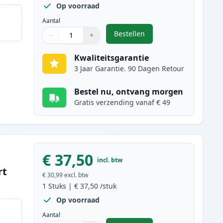
Op voorraad
Aantal
Bestellen
−
+
,
2 stuks Canon FX-10 (0263
Aantal
Gebruik de knoppen om aan te passen
Aantal
:
1
Kwaliteitsgarantie
3 Jaar Garantie. 90 Dagen Retour
Bestel nu, ontvang morgen
Gratis verzending vanaf € 49
€ 37,50
incl. btw
rt
€ 30,99
excl. btw
1
Stuks
|
€ 37,50
/stuk
Op voorraad
Aantal