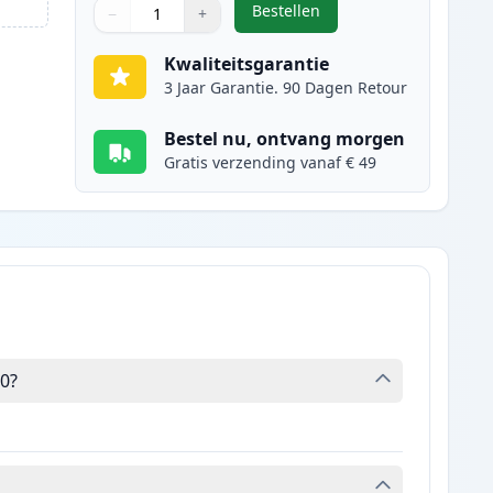
Bestellen
−
+
,
Canon FX-10 (0263B002AA) 
Aantal
Gebruik de knoppen om aan te passen
Aantal
:
1
Kwaliteitsgarantie
3 Jaar Garantie. 90 Dagen Retour
Bestel nu, ontvang morgen
Gratis verzending vanaf € 49
0?