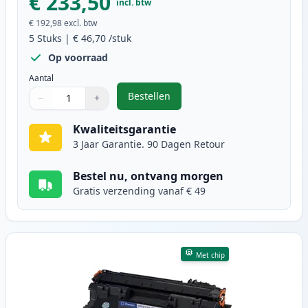
€ 233,50
incl. btw
€ 192,98
excl. btw
5
Stuks
|
€ 46,70
/stuk
Op voorraad
Aantal
Bestellen
−
+
,
5 stuks Canon CRG 719H (3480B002
Aantal
Gebruik de knoppen om aan te passen
Aantal
:
1
Kwaliteitsgarantie
3 Jaar Garantie. 90 Dagen Retour
Bestel nu, ontvang morgen
Gratis verzending vanaf € 49
Met chip