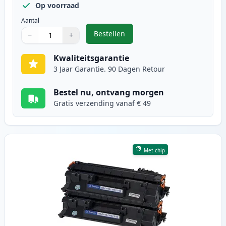
Op voorraad
Aantal
Bestellen
−
+
,
2 stuks Canon CRG 719 H toner zw
Aantal
Gebruik de knoppen om aan te passen
Aantal
:
1
Kwaliteitsgarantie
3 Jaar Garantie. 90 Dagen Retour
Bestel nu, ontvang morgen
Gratis verzending vanaf € 49
Met chip