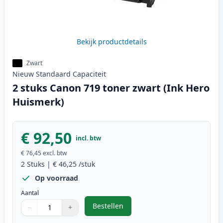
Bekijk productdetails
Zwart
Nieuw
Standaard
Capaciteit
2 stuks Canon 719 toner zwart (Ink Hero
Huismerk)
€ 92,50
incl. btw
€ 76,45
excl. btw
2
Stuks
|
€ 46,25
/stuk
Op voorraad
Aantal
Bestellen
−
+
,
2 stuks Canon 719 toner zwart (I
Aantal
Gebruik de knoppen om aan te passen
Aantal
:
1