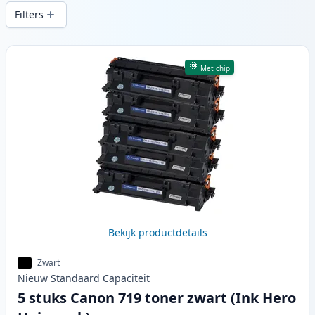
printkwaliteit en snelle levering vanuit
Filters
lokale voorraad in .
Producten
Met chip
Bekijk productdetails
Zwart
Nieuw
Standaard
Capaciteit
5 stuks Canon 719 toner zwart (Ink Hero