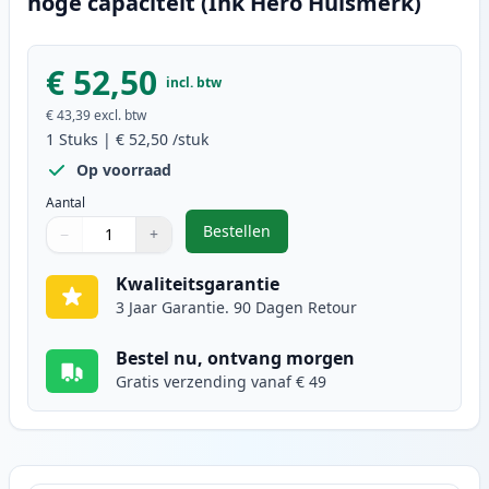
hoge capaciteit (Ink Hero Huismerk)
€ 52,50
incl. btw
€ 43,39
excl. btw
1
Stuks
|
€ 52,50
/stuk
Op voorraad
Aantal
Bestellen
−
+
,
Canon CRG 719H (3480B002) toner
Aantal
Gebruik de knoppen om aan te passen
Aantal
:
1
Kwaliteitsgarantie
3 Jaar Garantie. 90 Dagen Retour
Bestel nu, ontvang morgen
Gratis verzending vanaf € 49