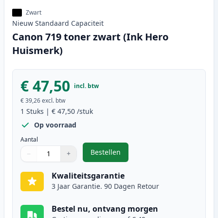
Zwart
Nieuw
Standaard
Capaciteit
Canon 719 toner zwart (Ink Hero
Huismerk)
€ 47,50
incl. btw
€ 39,26
excl. btw
1
Stuks
|
€ 47,50
/stuk
Op voorraad
Aantal
Bestellen
−
+
,
Canon 719 toner zwart (Ink Hero
Aantal
Gebruik de knoppen om aan te passen
Aantal
:
1
Kwaliteitsgarantie
3 Jaar Garantie. 90 Dagen Retour
Bestel nu, ontvang morgen