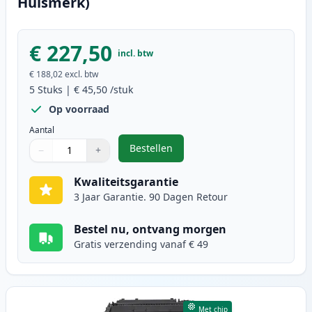
Huismerk)
€ 227,50
incl. btw
€ 188,02
excl. btw
5
Stuks
|
€ 45,50
/stuk
Op voorraad
Aantal
Bestellen
−
+
,
5 stuks Canon 719 toner zwart (I
Aantal
Gebruik de knoppen om aan te passen
Aantal
:
1
Kwaliteitsgarantie
3 Jaar Garantie. 90 Dagen Retour
Bestel nu, ontvang morgen
Gratis verzending vanaf € 49
Met chip