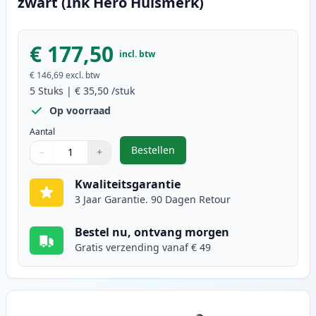
zwart (Ink Hero Huismerk)
€ 177,50
incl. btw
€ 146,69
excl. btw
5
Stuks
|
€ 35,50
/stuk
Op voorraad
Aantal
Bestellen
−
+
,
5 stuks Canon FX-10 (0263B002AA)
Aantal
Gebruik de knoppen om aan te passen
Aantal
:
1
Kwaliteitsgarantie
3 Jaar Garantie. 90 Dagen Retour
Bestel nu, ontvang morgen
Gratis verzending vanaf € 49