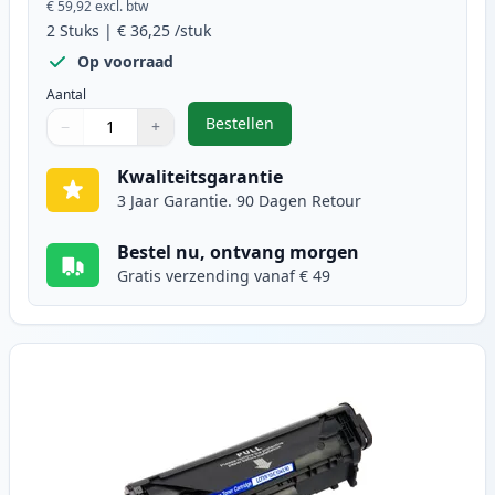
€ 59,92
excl. btw
2
Stuks
|
€ 36,25
/stuk
Op voorraad
Aantal
Bestellen
−
+
,
2 stuks Canon FX-10 (0263B002AA)
Aantal
Gebruik de knoppen om aan te passen
Aantal
:
1
Kwaliteitsgarantie
3 Jaar Garantie. 90 Dagen Retour
Bestel nu, ontvang morgen
Gratis verzending vanaf € 49