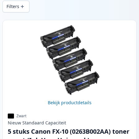
printkwaliteit en snelle levering vanuit
Filters
lokale voorraad in .
Producten
Bekijk productdetails
Zwart
Nieuw
Standaard
Capaciteit
5 stuks Canon FX-10 (0263B002AA) toner