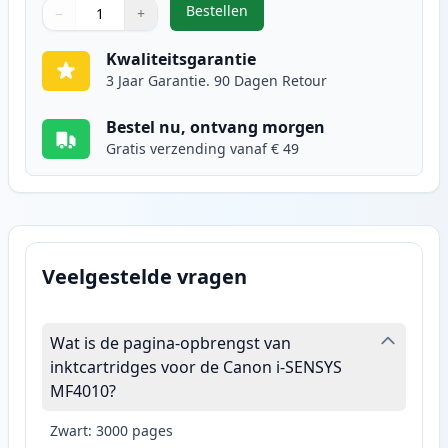
Bestellen
−
+
,
Canon FX-10 (0263B002AA) toner 
Aantal
Gebruik de knoppen om aan te passen
Aantal
:
1
Kwaliteitsgarantie
3 Jaar Garantie. 90 Dagen Retour
Bestel nu, ontvang morgen
Gratis verzending vanaf € 49
Veelgestelde vragen
Wat is de pagina-opbrengst van
inktcartridges voor de Canon i-SENSYS
MF4010?
Zwart: 3000 pages