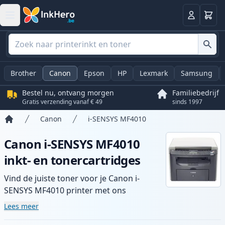
Winkel
Log in
Brother
Canon
Epson
HP
Lexmark
Samsung
Bestel nu, ontvang morgen
Familiebedrijf
Gratis verzending vanaf € 49
sinds 1997
Canon
i-SENSYS MF4010
Home
Canon i-SENSYS MF4010
inkt- en tonercartridges
Vind de juiste toner voor je Canon i-
SENSYS MF4010 printer met ons
assortiment compatibele en high-yield
Lees meer
cartridges. Geniet van consistente