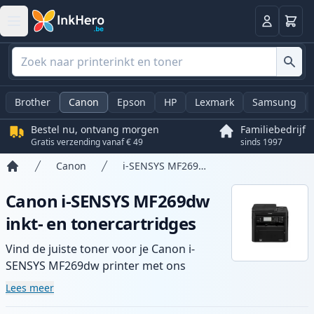
Winkel
Log in
Brother
Canon
Epson
HP
Lexmark
Samsung
Bestel nu, ontvang morgen
Familiebedrijf
Gratis verzending vanaf € 49
sinds 1997
Canon
i-SENSYS MF269dw
Home
Canon i-SENSYS MF269dw
inkt- en tonercartridges
Vind de juiste toner voor je Canon i-
SENSYS MF269dw printer met ons
assortiment compatibele en high-yield
Lees meer
cartridges. Geniet van consistente