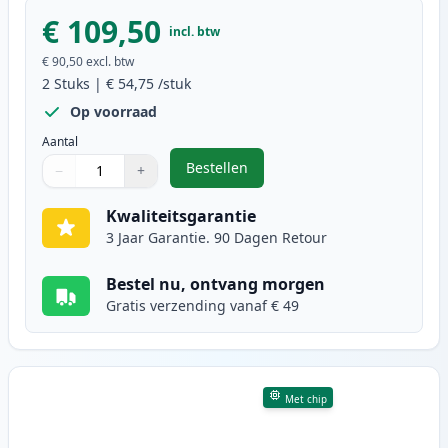
€ 109,50
incl. btw
€ 90,50
excl. btw
2
Stuks
|
€ 54,75
/stuk
Op voorraad
Aantal
Bestellen
−
+
,
2 stuks Canon 051H (2169C002) to
Aantal
Gebruik de knoppen om aan te passen
Aantal
:
1
Kwaliteitsgarantie
3 Jaar Garantie. 90 Dagen Retour
Bestel nu, ontvang morgen
Gratis verzending vanaf € 49
Met chip