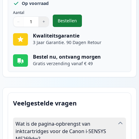
Op voorraad
Aantal
Bestellen
−
+
,
Canon 051H (2169C002) toner zwar
Aantal
Gebruik de knoppen om aan te passen
Aantal
:
1
Kwaliteitsgarantie
3 Jaar Garantie. 90 Dagen Retour
Bestel nu, ontvang morgen
Gratis verzending vanaf € 49
Veelgestelde vragen
Wat is de pagina-opbrengst van
inktcartridges voor de Canon i-SENSYS
MF269dw?