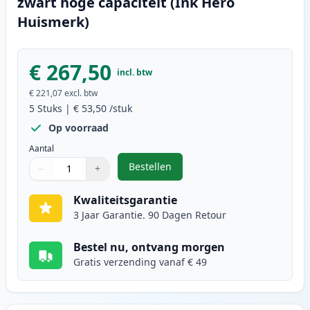
zwart hoge capaciteit (Ink Hero
Huismerk)
€ 267,50
incl. btw
€ 221,07
excl. btw
5
Stuks
|
€ 53,50
/stuk
Op voorraad
Aantal
Bestellen
−
+
,
5 stuks Canon 051H (2169C002) to
Aantal
Gebruik de knoppen om aan te passen
Aantal
:
1
Kwaliteitsgarantie
3 Jaar Garantie. 90 Dagen Retour
Bestel nu, ontvang morgen
Gratis verzending vanaf € 49