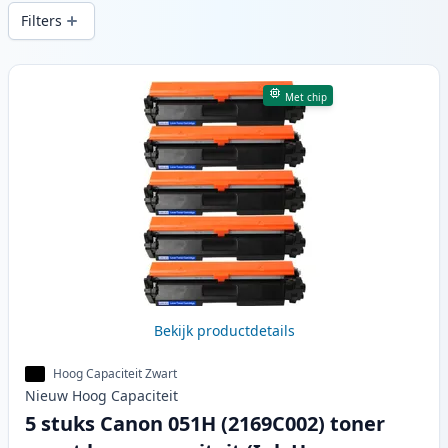
printkwaliteit en snelle levering vanuit
Filters
lokale voorraad in .
Producten
Met chip
Bekijk productdetails
Hoog Capaciteit Zwart
Nieuw
Hoog
Capaciteit
5 stuks Canon 051H (2169C002) toner