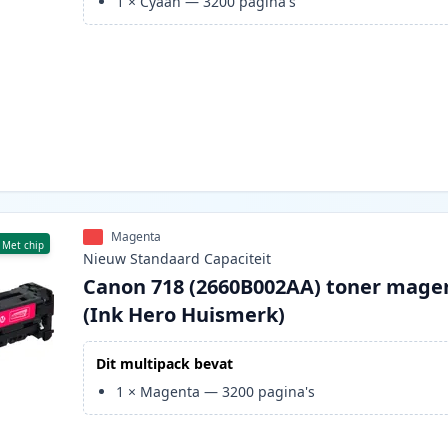
1
×
Cyaan
—
3200
pagina's
Magenta
Met chip
Nieuw
Standaard
Capaciteit
Canon 718 (2660B002AA) toner mage
(Ink Hero Huismerk)
Dit multipack bevat
1
×
Magenta
—
3200
pagina's