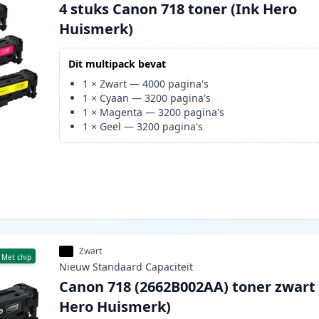
4 stuks Canon 718 toner (Ink Hero
Huismerk)
Dit multipack bevat
1
×
Zwart
—
4000
pagina's
1
×
Cyaan
—
3200
pagina's
1
×
Magenta
—
3200
pagina's
1
×
Geel
—
3200
pagina's
Zwart
Met chip
Nieuw
Standaard
Capaciteit
Canon 718 (2662B002AA) toner zwart 
Hero Huismerk)