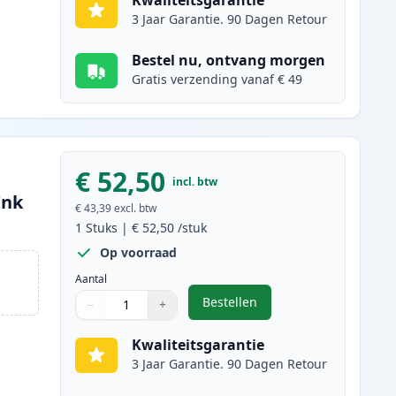
Kwaliteitsgarantie
3 Jaar Garantie. 90 Dagen Retour
Bestel nu, ontvang morgen
Gratis verzending vanaf € 49
€ 52,50
incl. btw
Ink
€ 43,39
excl. btw
1
Stuks
|
€ 52,50
/stuk
Op voorraad
Aantal
Bestellen
−
+
,
Canon 718 (2659B002AA) to
Aantal
Gebruik de knoppen om aan te passen
Aantal
:
1
Kwaliteitsgarantie
3 Jaar Garantie. 90 Dagen Retour