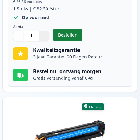
€ 26,86
excl. btw
1
Stuks
|
€ 32,50
/stuk
Op voorraad
Aantal
Bestellen
−
+
,
Canon 731 (6273B002) toner zwart
Aantal
Gebruik de knoppen om aan te passen
Aantal
:
1
Kwaliteitsgarantie
3 Jaar Garantie. 90 Dagen Retour
Bestel nu, ontvang morgen
Gratis verzending vanaf € 49
Met chip