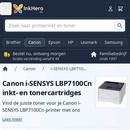
Winkel
Log in
Brother
Canon
Epson
HP
Lexmark
Samsung
Bestel nu, ontvang morgen
Familiebedrijf
Gratis verzending vanaf € 49
sinds 1997
Canon
i-SENSYS LBP7100Cn
Home
Canon i-SENSYS LBP7100Cn
inkt- en tonercartridges
Vind de juiste toner voor je Canon i-
SENSYS LBP7100Cn printer met ons
assortiment compatibele en high-yield
Lees meer
cartridges. Geniet van consistente