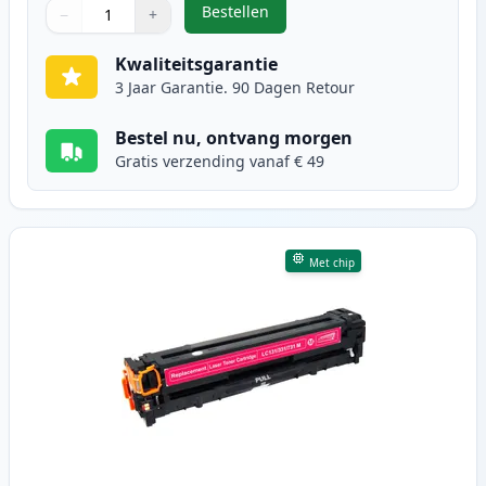
Bestellen
−
+
,
Canon 731 (6271B002) toner cyaa
Aantal
Gebruik de knoppen om aan te passen
Aantal
:
1
Kwaliteitsgarantie
3 Jaar Garantie. 90 Dagen Retour
Bestel nu, ontvang morgen
Gratis verzending vanaf € 49
Met chip