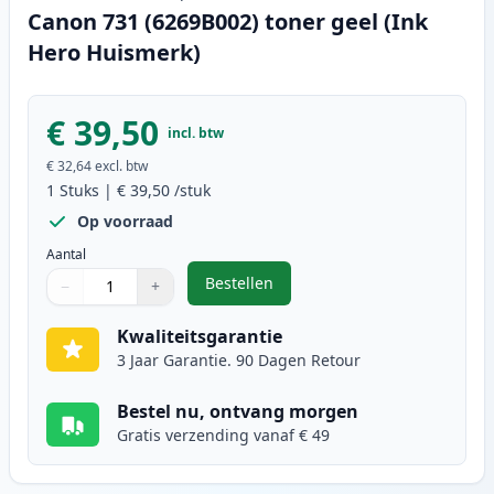
Canon 731 (6269B002) toner geel (Ink
Hero Huismerk)
€ 39,50
incl. btw
€ 32,64
excl. btw
1
Stuks
|
€ 39,50
/stuk
Op voorraad
Aantal
Bestellen
−
+
,
Canon 731 (6269B002) toner geel
Aantal
Gebruik de knoppen om aan te passen
Aantal
:
1
Kwaliteitsgarantie
3 Jaar Garantie. 90 Dagen Retour
Bestel nu, ontvang morgen
Gratis verzending vanaf € 49