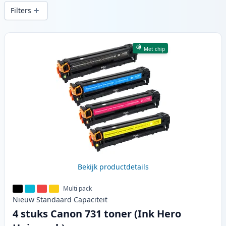
printkwaliteit en snelle levering vanuit
Filters
lokale voorraad in .
Producten
Met chip
Bekijk productdetails
Multi pack
Nieuw
Standaard
Capaciteit
4 stuks Canon 731 toner (Ink Hero