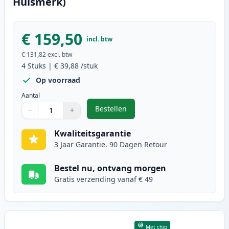
Huismerk)
€ 159,50
incl. btw
€ 131,82
excl. btw
4
Stuks
|
€ 39,88
/stuk
Op voorraad
Aantal
Bestellen
−
+
,
4 stuks Canon 731 toner (Ink Her
Aantal
Gebruik de knoppen om aan te passen
Aantal
:
1
Kwaliteitsgarantie
3 Jaar Garantie. 90 Dagen Retour
Bestel nu, ontvang morgen
Gratis verzending vanaf € 49
Met chip