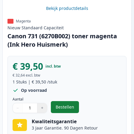
Bekijk productdetails
Magenta
Nieuw
Standaard
Capaciteit
Canon 731 (6270B002) toner magenta
(Ink Hero Huismerk)
€ 39,50
incl. btw
€ 32,64
excl. btw
1
Stuks
|
€ 39,50
/stuk
Op voorraad
Aantal
Bestellen
−
+
,
Canon 731 (6270B002) toner mage
Aantal
Gebruik de knoppen om aan te passen
Aantal
:
1
Kwaliteitsgarantie
3 Jaar Garantie. 90 Dagen Retour