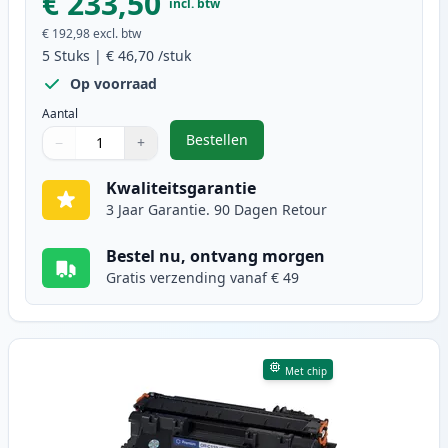
€ 233,50
incl. btw
€ 192,98
excl. btw
5
Stuks
|
€ 46,70
/stuk
Op voorraad
Aantal
Bestellen
−
+
,
5 stuks Canon CRG 719H (3480B002
Aantal
Gebruik de knoppen om aan te passen
Aantal
:
1
Kwaliteitsgarantie
3 Jaar Garantie. 90 Dagen Retour
Bestel nu, ontvang morgen
Gratis verzending vanaf € 49
Met chip