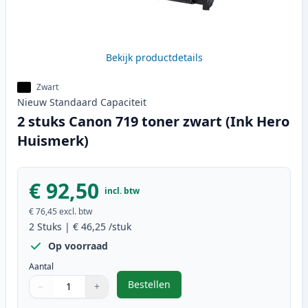
Bekijk productdetails
Zwart
Nieuw
Standaard
Capaciteit
2 stuks Canon 719 toner zwart (Ink Hero
Huismerk)
€ 92,50
incl. btw
€ 76,45
excl. btw
2
Stuks
|
€ 46,25
/stuk
Op voorraad
Aantal
Bestellen
−
+
,
2 stuks Canon 719 toner zwart (I
Aantal
Gebruik de knoppen om aan te passen
Aantal
:
1