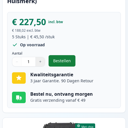
Huismerk)
€ 227,50
incl. btw
€ 188,02
excl. btw
5
Stuks
|
€ 45,50
/stuk
Op voorraad
Aantal
Bestellen
−
+
,
5 stuks Canon 719 toner zwart (I
Aantal
Gebruik de knoppen om aan te passen
Aantal
:
1
Kwaliteitsgarantie
3 Jaar Garantie. 90 Dagen Retour
Bestel nu, ontvang morgen
Gratis verzending vanaf € 49
Met chip