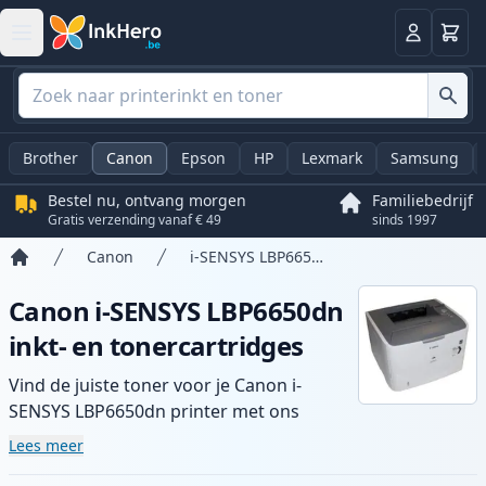
Winkel
Log in
Brother
Canon
Epson
HP
Lexmark
Samsung
Bestel nu, ontvang morgen
Familiebedrijf
Gratis verzending vanaf € 49
sinds 1997
Canon
i-SENSYS LBP6650dn
Home
Canon i-SENSYS LBP6650dn
inkt- en tonercartridges
Vind de juiste toner voor je Canon i-
SENSYS LBP6650dn printer met ons
assortiment compatibele en high-yield
Lees meer
cartridges. Geniet van consistente