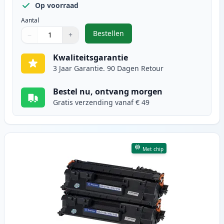
Op voorraad
Aantal
Bestellen
−
+
,
2 stuks Canon CRG 719 H toner zw
Aantal
Gebruik de knoppen om aan te passen
Aantal
:
1
Kwaliteitsgarantie
3 Jaar Garantie. 90 Dagen Retour
Bestel nu, ontvang morgen
Gratis verzending vanaf € 49
Met chip