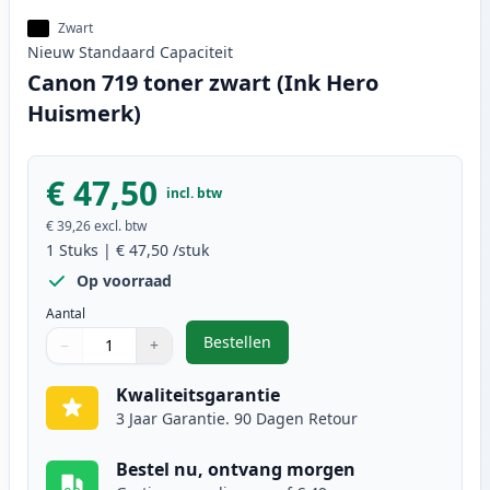
Zwart
Nieuw
Standaard
Capaciteit
Canon 719 toner zwart (Ink Hero
Huismerk)
€ 47,50
incl. btw
€ 39,26
excl. btw
1
Stuks
|
€ 47,50
/stuk
Op voorraad
Aantal
Bestellen
−
+
,
Canon 719 toner zwart (Ink Hero
Aantal
Gebruik de knoppen om aan te passen
Aantal
:
1
Kwaliteitsgarantie
3 Jaar Garantie. 90 Dagen Retour
Bestel nu, ontvang morgen