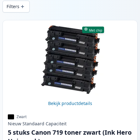
printkwaliteit en snelle levering vanuit
Filters
lokale voorraad in .
Producten
Met chip
Bekijk productdetails
Zwart
Nieuw
Standaard
Capaciteit
5 stuks Canon 719 toner zwart (Ink Hero