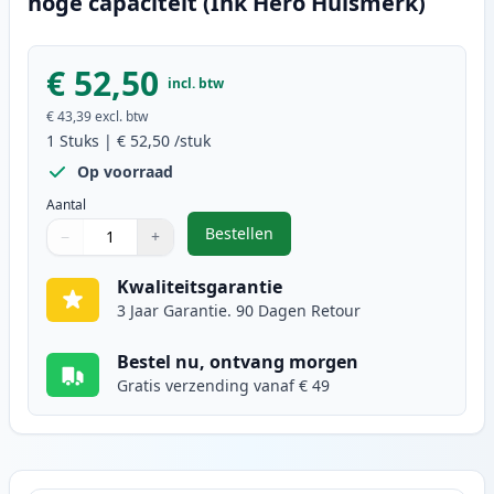
hoge capaciteit (Ink Hero Huismerk)
€ 52,50
incl. btw
€ 43,39
excl. btw
1
Stuks
|
€ 52,50
/stuk
Op voorraad
Aantal
Bestellen
−
+
,
Canon CRG 719H (3480B002) toner
Aantal
Gebruik de knoppen om aan te passen
Aantal
:
1
Kwaliteitsgarantie
3 Jaar Garantie. 90 Dagen Retour
Bestel nu, ontvang morgen
Gratis verzending vanaf € 49