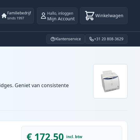
Familiebedrijf
Hallo
,
inloggen
Winkelwagen
Mijn Account
sinds 1997
Klantenservice
+31 20 808-3629
idges. Geniet van consistente
€ 172,50
incl. btw