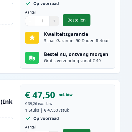
Op voorraad
Aantal
Bestellen
−
+
,
Canon 707 (9424A004AA) to
Aantal
Gebruik de knoppen om aan te passen
Aantal
:
1
Kwaliteitsgarantie
3 Jaar Garantie. 90 Dagen Retour
Bestel nu, ontvang morgen
Gratis verzending vanaf € 49
€ 47,50
incl. btw
 (Ink
€ 39,26
excl. btw
1
Stuks
|
€ 47,50
/stuk
Op voorraad
Aantal