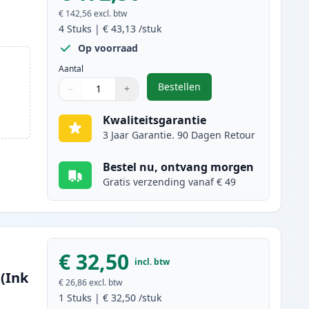
€ 142,56
excl. btw
4
Stuks
|
€ 43,13
/stuk
Op voorraad
Aantal
Bestellen
−
+
,
4 stuks Canon 707 toner (I
Aantal
Gebruik de knoppen om aan te passen
Aantal
:
1
Kwaliteitsgarantie
3 Jaar Garantie. 90 Dagen Retour
Bestel nu, ontvang morgen
Gratis verzending vanaf € 49
€ 32,50
incl. btw
(Ink
€ 26,86
excl. btw
1
Stuks
|
€ 32,50
/stuk