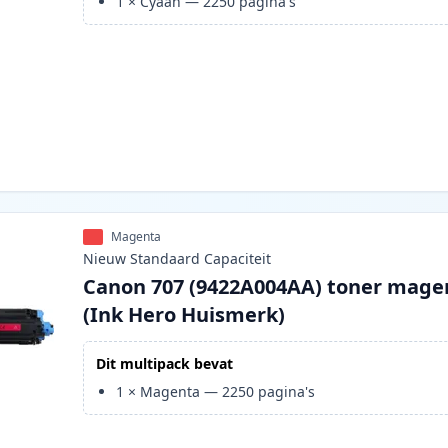
1
×
Cyaan
—
2250
pagina's
Magenta
Nieuw
Standaard
Capaciteit
Canon 707 (9422A004AA) toner mage
(Ink Hero Huismerk)
Dit multipack bevat
1
×
Magenta
—
2250
pagina's