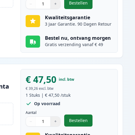
Bestellen
−
+
,
Canon 707 (9423A004AA) to
Aantal
Gebruik de knoppen om aan te passen
Aantal
:
1
Kwaliteitsgarantie
3 Jaar Garantie. 90 Dagen Retour
Bestel nu, ontvang morgen
Gratis verzending vanaf € 49
€ 47,50
incl. btw
nta
€ 39,26
excl. btw
1
Stuks
|
€ 47,50
/stuk
Op voorraad
Aantal
Bestellen
−
+
,
Canon 707 (9422A004AA) t
Aantal
Gebruik de knoppen om aan te passen
Aantal
:
1