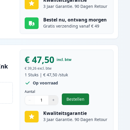
Kwaliteitsgarantie
3 Jaar Garantie. 90 Dagen Retour
Bestel nu, ontvang morgen
Gratis verzending vanaf € 49
€ 47,50
incl. btw
Ink
€ 39,26
excl. btw
1
Stuks
|
€ 47,50
/stuk
Op voorraad
Aantal
Bestellen
−
+
,
Canon 707 (9421A004AA) to
Aantal
Gebruik de knoppen om aan te passen
Aantal
:
1
Kwaliteitsgarantie
3 Jaar Garantie. 90 Dagen Retour