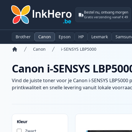
Bestel nu, ontvang morgen
Gratis verzending vanaf € 49
Brother
Canon
Epson
HP
Lexmark
Samsun
Canon
i-SENSYS LBP5000
Home
Canon i-SENSYS LBP5000
Vind de juiste toner voor je Canon i-SENSYS LBP5000 p
printkwaliteit en snelle levering vanuit lokale voorraad
Producten
Kleur
Zwart