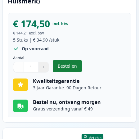
Huismerk)
€ 174,50
incl. btw
€ 144,21
excl. btw
5
Stuks
|
€ 34,90
/stuk
Op voorraad
Aantal
Bestellen
−
+
,
5 stuks Canon 728 toner zwart (I
Aantal
Gebruik de knoppen om aan te passen
Aantal
:
1
Kwaliteitsgarantie
3 Jaar Garantie. 90 Dagen Retour
Bestel nu, ontvang morgen
Gratis verzending vanaf € 49
Met chip