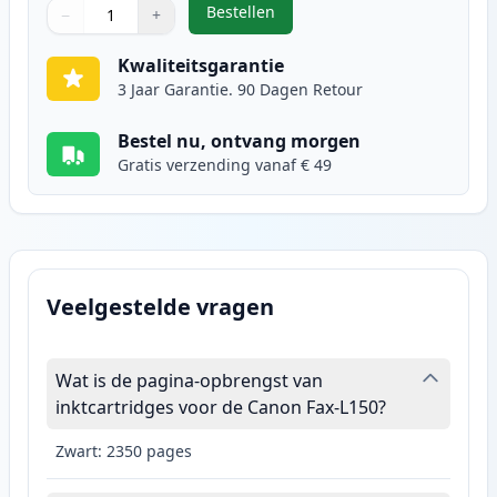
Bestellen
−
+
,
Canon 728 toner zwart (Ink Hero
Aantal
Gebruik de knoppen om aan te passen
Aantal
:
1
Kwaliteitsgarantie
3 Jaar Garantie. 90 Dagen Retour
Bestel nu, ontvang morgen
Gratis verzending vanaf € 49
Veelgestelde vragen
Wat is de pagina-opbrengst van
inktcartridges voor de Canon Fax-L150?
Zwart: 2350 pages