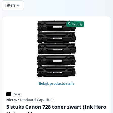
snelle levering vanuit lokale voorraad in .
Filters
Producten
Met chip
Bekijk productdetails
Zwart
Nieuw
Standaard
Capaciteit
5 stuks Canon 728 toner zwart (Ink Hero