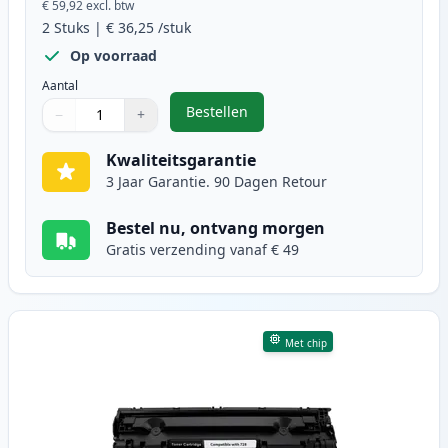
€ 59,92
excl. btw
2
Stuks
|
€ 36,25
/stuk
Op voorraad
Aantal
Bestellen
−
+
,
2 stuks Canon 728 toner zwart (I
Aantal
Gebruik de knoppen om aan te passen
Aantal
:
1
Kwaliteitsgarantie
3 Jaar Garantie. 90 Dagen Retour
Bestel nu, ontvang morgen
Gratis verzending vanaf € 49
Met chip