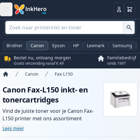
Winkel
Log in
Brother
Canon
Epson
HP
Lexmark
Samsung
Bestel nu, ontvang morgen
Familiebedrijf
Gratis verzending vanaf € 49
sinds 1997
Canon
Fax-L150
Home
Canon Fax-L150 inkt- en
tonercartridges
Vind de juiste toner voor je Canon Fax-
L150 printer met ons assortiment
compatibele en high-yield cartridges.
Lees meer
Geniet van consistente printkwaliteit en