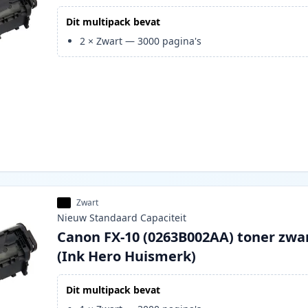
Dit multipack bevat
2
×
Zwart
—
3000
pagina's
Zwart
Nieuw
Standaard
Capaciteit
Canon FX-10 (0263B002AA) toner zwa
(Ink Hero Huismerk)
Dit multipack bevat