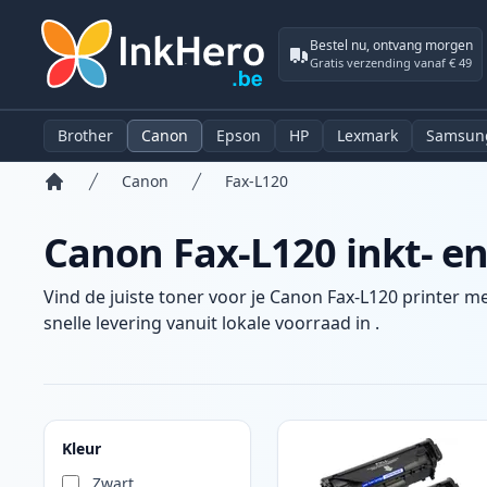
Bestel nu, ontvang morgen
Gratis verzending vanaf € 49
Brother
Canon
Epson
HP
Lexmark
Samsun
Canon
Fax-L120
Home
Canon Fax-L120 inkt- en
Vind de juiste toner voor je Canon Fax-L120 printer m
snelle levering vanuit lokale voorraad in .
Producten
Kleur
Zwart