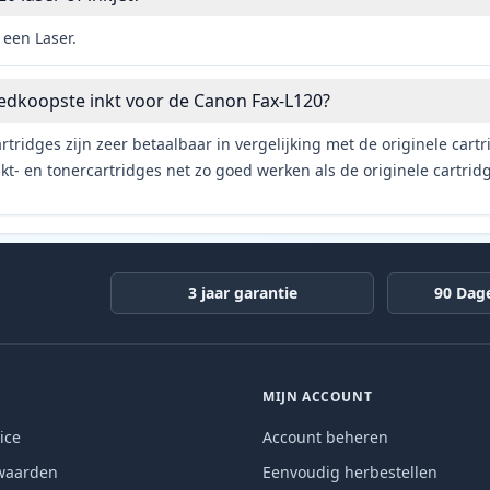
 een Laser.
edkoopste inkt voor de Canon Fax-L120?
rtridges zijn zeer betaalbaar in vergelijking met de originele car
t- en tonercartridges net zo goed werken als de originele cartrid
3 jaar garantie
90 Dag
MIJN ACCOUNT
ice
Account beheren
waarden
Eenvoudig herbestellen