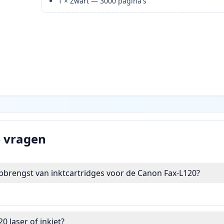
1
×
Zwart
—
3000
pagina's
e vragen
pbrengst van inktcartridges voor de Canon Fax-L120?
0 laser of inkjet?