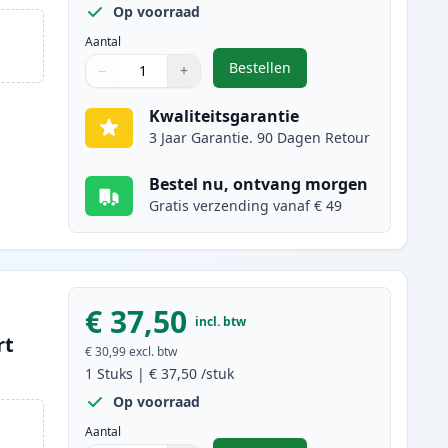
Op voorraad
Aantal
Bestellen
−
+
,
2 stuks Canon FX-10 (0263
Aantal
Gebruik de knoppen om aan te passen
Aantal
:
1
Kwaliteitsgarantie
3 Jaar Garantie. 90 Dagen Retour
Bestel nu, ontvang morgen
Gratis verzending vanaf € 49
€ 37,50
incl. btw
rt
€ 30,99
excl. btw
1
Stuks
|
€ 37,50
/stuk
Op voorraad
Aantal