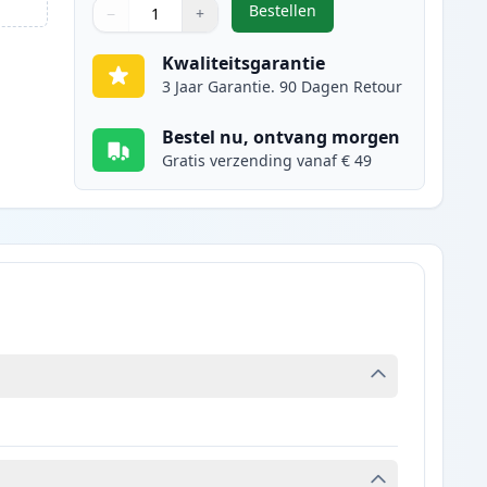
Bestellen
−
+
,
Canon FX-10 (0263B002AA) 
Aantal
Gebruik de knoppen om aan te passen
Aantal
:
1
Kwaliteitsgarantie
3 Jaar Garantie. 90 Dagen Retour
Bestel nu, ontvang morgen
Gratis verzending vanaf € 49