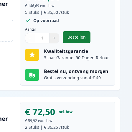
ner
€ 146,69
excl. btw
5
Stuks
|
€ 35,50
/stuk
Op voorraad
Aantal
Bestellen
−
+
,
5 stuks Canon FX-10 (0263
Aantal
Gebruik de knoppen om aan te passen
Aantal
:
1
Kwaliteitsgarantie
3 Jaar Garantie. 90 Dagen Retour
Bestel nu, ontvang morgen
Gratis verzending vanaf € 49
€ 72,50
incl. btw
ner
€ 59,92
excl. btw
2
Stuks
|
€ 36,25
/stuk