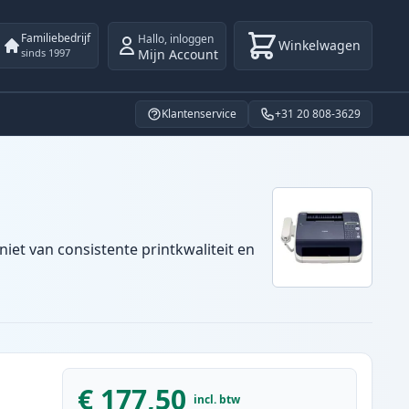
Familiebedrijf
Hallo
,
inloggen
Winkelwagen
Mijn Account
sinds 1997
Klantenservice
+31 20 808-3629
iet van consistente printkwaliteit en
€ 177,50
incl. btw