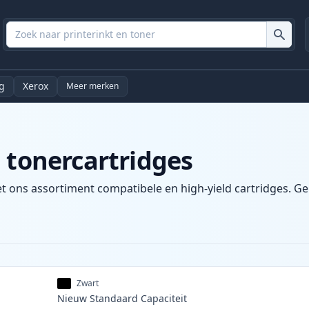
g
Xerox
Meer merken
 tonercartridges
et ons assortiment compatibele en high-yield cartridges. Gen
Zwart
Nieuw
Standaard
Capaciteit