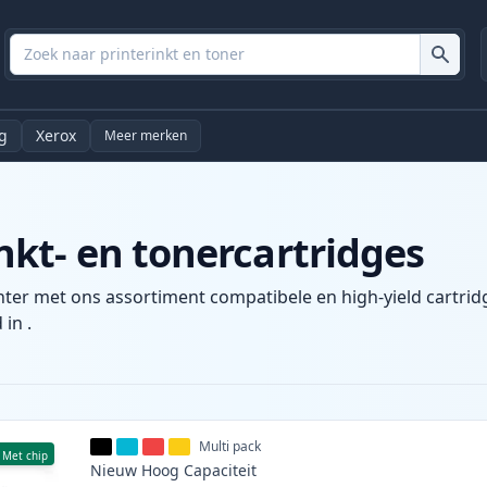
g
Xerox
Meer merken
kt- en tonercartridges
nter met ons assortiment compatibele en high-yield cartrid
 in .
Multi pack
Met chip
Nieuw
Hoog
Capaciteit