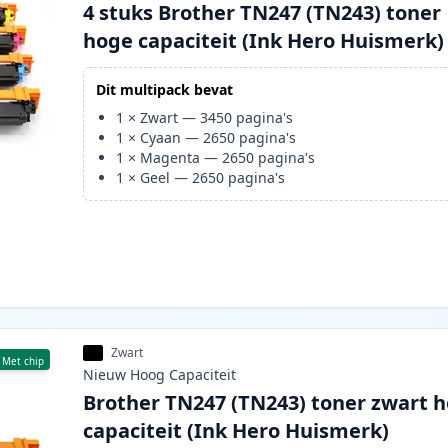
4 stuks Brother TN247 (TN243) toner
hoge capaciteit (Ink Hero Huismerk)
Dit multipack bevat
1
×
Zwart
—
3450
pagina's
1
×
Cyaan
—
2650
pagina's
1
×
Magenta
—
2650
pagina's
1
×
Geel
—
2650
pagina's
Zwart
Met chip
Nieuw
Hoog
Capaciteit
Brother TN247 (TN243) toner zwart 
capaciteit (Ink Hero Huismerk)