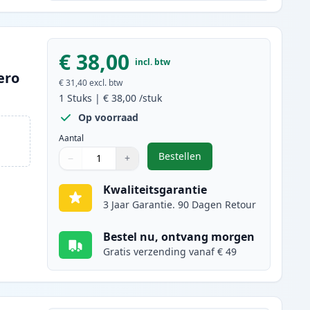
€ 38,00
incl. btw
ero
€ 31,40
excl. btw
1
Stuks
|
€ 38,00
/stuk
Op voorraad
Aantal
Bestellen
−
+
,
Brother DR-243CL drum zwa
Aantal
Gebruik de knoppen om aan te passen
Aantal
:
1
Kwaliteitsgarantie
3 Jaar Garantie. 90 Dagen Retour
Bestel nu, ontvang morgen
Gratis verzending vanaf € 49