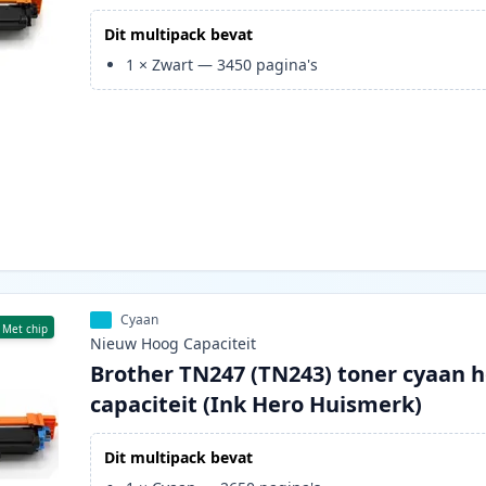
Dit multipack bevat
1
×
Zwart
—
3450
pagina's
Cyaan
Met chip
Nieuw
Hoog
Capaciteit
Brother TN247 (TN243) toner cyaan 
capaciteit (Ink Hero Huismerk)
Dit multipack bevat