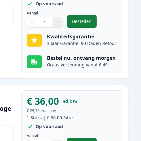
Op voorraad
Aantal
Bestellen
−
+
,
Brother TN247 (TN243) tone
Aantal
Gebruik de knoppen om aan te passen
Aantal
:
1
Kwaliteitsgarantie
3 Jaar Garantie. 90 Dagen Retour
Bestel nu, ontvang morgen
Gratis verzending vanaf € 49
€ 36,00
incl. btw
hoge
€ 29,75
excl. btw
1
Stuks
|
€ 36,00
/stuk
Op voorraad
Aantal