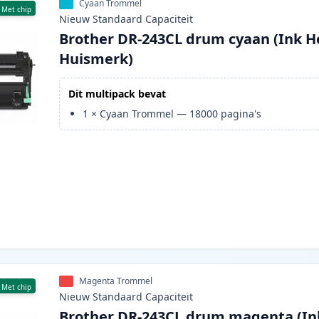
Cyaan Trommel
Met chip
Nieuw
Standaard
Capaciteit
Brother DR-243CL drum cyaan (Ink H
Huismerk)
Dit multipack bevat
1
×
Cyaan Trommel
—
18000
pagina's
Magenta Trommel
Met chip
Nieuw
Standaard
Capaciteit
Brother DR-243CL drum magenta (In