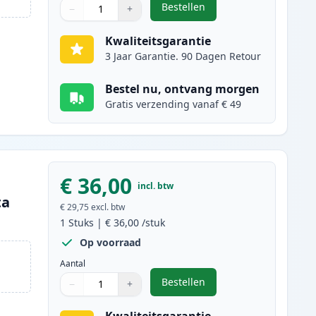
Bestellen
−
+
,
Brother TN247 (TN243) tone
Aantal
Gebruik de knoppen om aan te passen
Aantal
:
1
Kwaliteitsgarantie
3 Jaar Garantie. 90 Dagen Retour
Bestel nu, ontvang morgen
Gratis verzending vanaf € 49
€ 36,00
incl. btw
ta
€ 29,75
excl. btw
1
Stuks
|
€ 36,00
/stuk
Op voorraad
Aantal
Bestellen
−
+
,
Brother TN247 (TN243) ton
Aantal
Gebruik de knoppen om aan te passen
Aantal
:
1