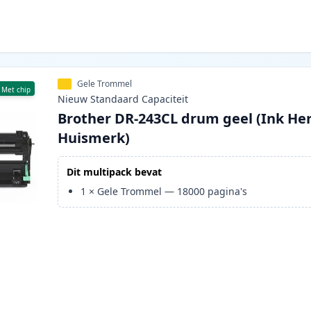
Gele Trommel
Met chip
Nieuw
Standaard
Capaciteit
Brother DR-243CL drum geel (Ink He
Huismerk)
Dit multipack bevat
1
×
Gele Trommel
—
18000
pagina's