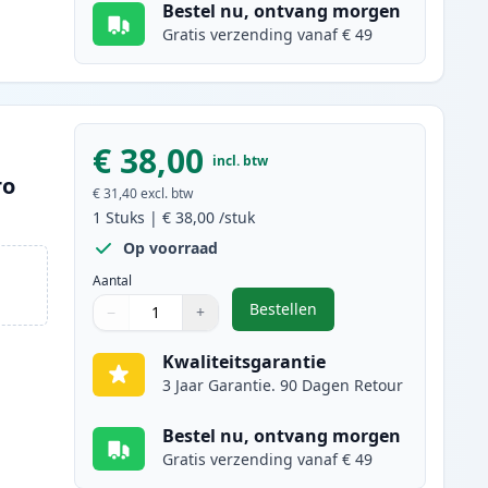
Bestel nu, ontvang morgen
Gratis verzending vanaf € 49
€ 38,00
incl. btw
ro
€ 31,40
excl. btw
1
Stuks
|
€ 38,00
/stuk
Op voorraad
Aantal
Bestellen
−
+
,
Brother DR-243CL drum gee
Aantal
Gebruik de knoppen om aan te passen
Aantal
:
1
Kwaliteitsgarantie
3 Jaar Garantie. 90 Dagen Retour
Bestel nu, ontvang morgen
Gratis verzending vanaf € 49