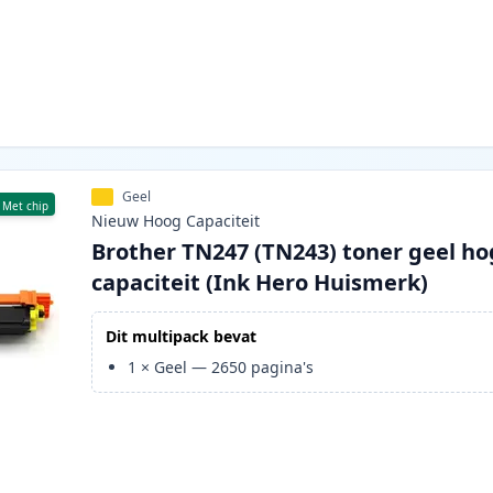
Geel
Met chip
Nieuw
Hoog
Capaciteit
Brother TN247 (TN243) toner geel h
capaciteit (Ink Hero Huismerk)
Dit multipack bevat
1
×
Geel
—
2650
pagina's