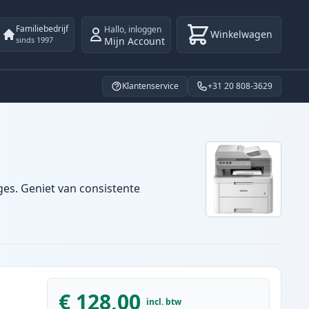
Familiebedrijf
Hallo
,
inloggen
Winkelwagen
Mijn Account
sinds 1997
Klantenservice
+31 20 808-3629
ges. Geniet van consistente
€ 128,00
incl. btw