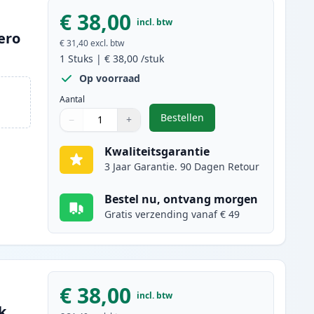
€ 38,00
incl. btw
ero
€ 31,40
excl. btw
1
Stuks
|
€ 38,00
/stuk
Op voorraad
Aantal
Bestellen
−
+
,
Brother DR-243CL drum cya
Aantal
Gebruik de knoppen om aan te passen
Aantal
:
1
Kwaliteitsgarantie
3 Jaar Garantie. 90 Dagen Retour
Bestel nu, ontvang morgen
Gratis verzending vanaf € 49
€ 38,00
incl. btw
k