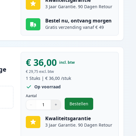
Kwaliteitsgarantie
3 Jaar Garantie. 90 Dagen Retour
Bestel nu, ontvang morgen
Gratis verzending vanaf € 49
€ 36,00
incl. btw
oge
€ 29,75
excl. btw
1
Stuks
|
€ 36,00
/stuk
Op voorraad
Aantal
Bestellen
−
+
,
Brother TN247 (TN243) tone
Aantal
Gebruik de knoppen om aan te passen
Aantal
:
1
Kwaliteitsgarantie
3 Jaar Garantie. 90 Dagen Retour