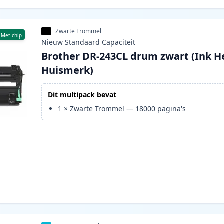
Zwarte Trommel
Met chip
Nieuw
Standaard
Capaciteit
Brother DR-243CL drum zwart (Ink H
Huismerk)
Dit multipack bevat
1
×
Zwarte Trommel
—
18000
pagina's