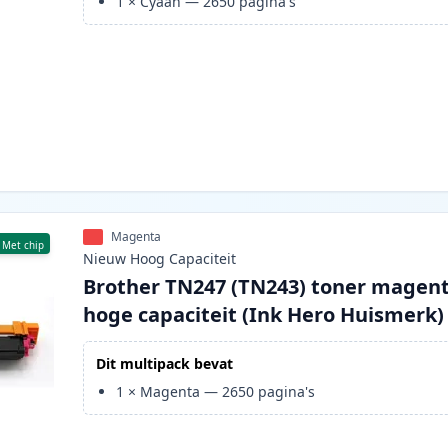
1
×
Cyaan
—
2650
pagina's
Magenta
Met chip
Nieuw
Hoog
Capaciteit
Brother TN247 (TN243) toner magen
hoge capaciteit (Ink Hero Huismerk)
Dit multipack bevat
1
×
Magenta
—
2650
pagina's