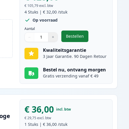
€ 105,79
excl. btw
4
Stuks
|
€ 32,00
/stuk
Op voorraad
Aantal
Bestellen
−
+
,
4 stuks Brother TN247 (TN2
Aantal
Gebruik de knoppen om aan te passen
Aantal
:
1
Kwaliteitsgarantie
3 Jaar Garantie. 90 Dagen Retour
Bestel nu, ontvang morgen
Gratis verzending vanaf € 49
€ 36,00
incl. btw
hoge
€ 29,75
excl. btw
1
Stuks
|
€ 36,00
/stuk