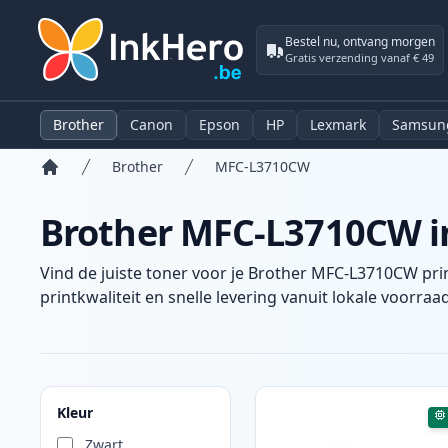
Bestel nu, ontvang morgen
Gratis verzending vanaf € 49
Brother
Canon
Epson
HP
Lexmark
Samsun
Brother
MFC-L3710CW
Home
Brother MFC-L3710CW in
Vind de juiste toner voor je Brother MFC-L3710CW pri
printkwaliteit en snelle levering vanuit lokale voorraad
Producten
Kleur
Zwart