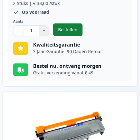
2
Stuks
|
€ 33,00
/stuk
Op voorraad
Aantal
Bestellen
−
+
,
2 stuks Brother TN2320 (TN2310) 
Aantal
Gebruik de knoppen om aan te passen
Aantal
:
1
Kwaliteitsgarantie
3 Jaar Garantie. 90 Dagen Retour
Bestel nu, ontvang morgen
Gratis verzending vanaf € 49