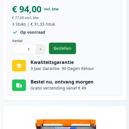
€ 94,00
incl. btw
€ 77,69
excl. btw
3
Stuks
|
€ 31,33
/stuk
Op voorraad
Aantal
Bestellen
−
+
,
3 stuks Brother TN2320 / DR2300 
Aantal
Gebruik de knoppen om aan te passen
Aantal
:
1
Kwaliteitsgarantie
3 Jaar Garantie. 90 Dagen Retour
Bestel nu, ontvang morgen
Gratis verzending vanaf € 49