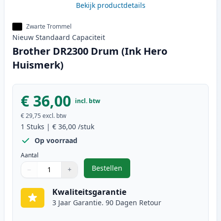
Bekijk productdetails
Zwarte Trommel
Nieuw
Standaard
Capaciteit
Brother DR2300 Drum (Ink Hero
Huismerk)
€ 36,00
incl. btw
€ 29,75
excl. btw
1
Stuks
|
€ 36,00
/stuk
Op voorraad
Aantal
Bestellen
−
+
,
Brother DR2300 Drum (Ink Hero 
Aantal
Gebruik de knoppen om aan te passen
Aantal
:
1
Kwaliteitsgarantie
3 Jaar Garantie. 90 Dagen Retour