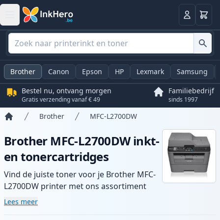
Winkel
Log in
Brother
Canon
Epson
HP
Lexmark
Samsung
Bestel nu, ontvang morgen
Familiebedrijf
Gratis verzending vanaf € 49
sinds 1997
Brother
MFC-L2700DW
Home
Brother MFC-L2700DW inkt-
en tonercartridges
Vind de juiste toner voor je Brother MFC-
L2700DW printer met ons assortiment
compatibele en high-yield cartridges.
Lees meer
Geniet van consistente printkwaliteit en