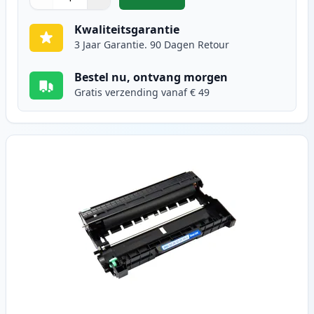
,
Brother TN2320 (TN2310) toner zw
Aantal
Gebruik de knoppen om aan te passen
Aantal
:
1
Kwaliteitsgarantie
3 Jaar Garantie. 90 Dagen Retour
Bestel nu, ontvang morgen
Gratis verzending vanaf € 49