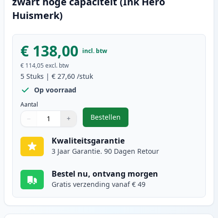
zwart hoge capaciteit (Ink Hero
Huismerk)
€ 138,00
incl. btw
€ 114,05
excl. btw
5
Stuks
|
€ 27,60
/stuk
Op voorraad
Aantal
Bestellen
−
+
,
5 stuks Brother TN2320 (TN2310) 
Aantal
Gebruik de knoppen om aan te passen
Aantal
:
1
Kwaliteitsgarantie
3 Jaar Garantie. 90 Dagen Retour
Bestel nu, ontvang morgen
Gratis verzending vanaf € 49