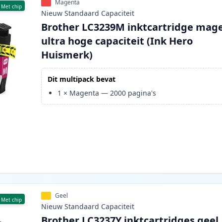
Magenta
Met chip
Nieuw
Standaard
Capaciteit
Brother LC3239M inktcartridge mag
ultra hoge capaciteit (Ink Hero
Huismerk)
Dit multipack bevat
1
×
Magenta
—
2000
pagina's
Geel
Met chip
Nieuw
Standaard
Capaciteit
Brother LC3237Y inktcartridges geel