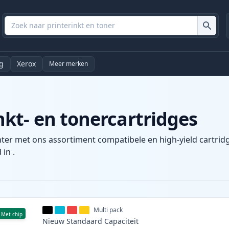
g
Xerox
Meer merken
kt- en tonercartridges
nter met ons assortiment compatibele en high-yield cartrid
 in .
Multi pack
Met chip
Nieuw
Standaard
Capaciteit