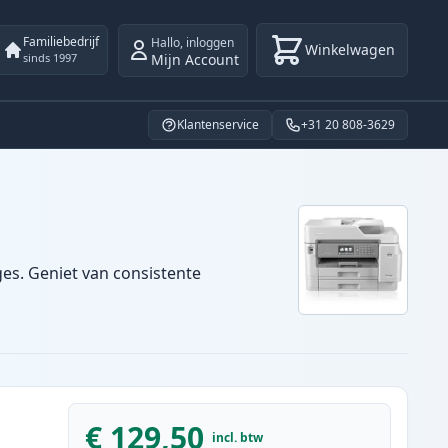
Familiebedrijf
Hallo
,
inloggen
Winkelwagen
Mijn Account
sinds 1997
Klantenservice
+31 20 808-3629
ges. Geniet van consistente
€ 129,50
incl. btw