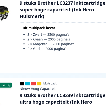
9 stuks Brother LC3237 inktcartridge
super hoge capaciteit (Ink Hero
Huismerk)
Dit multipack bevat
3
×
Zwart
—
3500
pagina's
2
×
Cyaan
—
2000
pagina's
2
×
Magenta
—
2000
pagina's
2
×
Geel
—
2000
pagina's
Multi pack
Met chip
Nieuw
Hoog
Capaciteit
9 stuks Brother LC3239 inktcartridge
ultra hoge capaciteit (Ink Hero