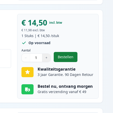
€ 14,50
incl. btw
€ 11,98
excl. btw
1
Stuks
|
€ 14,50
/stuk
Op voorraad
Aantal
Bestellen
−
+
,
Brother LC3237M inktcartr
Aantal
Gebruik de knoppen om aan te passen
Aantal
:
1
Kwaliteitsgarantie
3 Jaar Garantie. 90 Dagen Retour
Bestel nu, ontvang morgen
Gratis verzending vanaf € 49