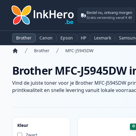
Bestel nu, ontvang morgen
Gratis verzending vanaf € 49
Brother
Canon
Epson
HP
Lexmark
Samsun
Brother
MFC-J5945DW
Home
Brother MFC-J5945DW in
Vind de juiste toner voor je Brother MFC-J5945DW pri
printkwaliteit en snelle levering vanuit lokale voorraad
Producten
Kleur
Zwart