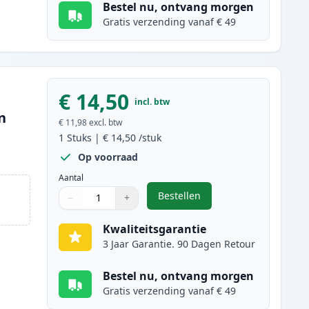
Bestel nu, ontvang morgen
Gratis verzending vanaf € 49
€ 14,50
incl. btw
n
€ 11,98
excl. btw
1
Stuks
|
€ 14,50
/stuk
Op voorraad
Aantal
Bestellen
−
+
,
Brother LC3237C inktcartri
Aantal
Gebruik de knoppen om aan te passen
Aantal
:
1
Kwaliteitsgarantie
3 Jaar Garantie. 90 Dagen Retour
Bestel nu, ontvang morgen
Gratis verzending vanaf € 49