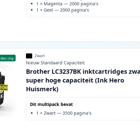
1
×
Magenta
—
2000
pagina's
1
×
Geel
—
2000
pagina's
Zwart
Met chip
Nieuw
Standaard
Capaciteit
Brother LC3237BK inktcartridges zw
super hoge capaciteit (Ink Hero
Huismerk)
Dit multipack bevat
1
×
Zwart
—
3500
pagina's