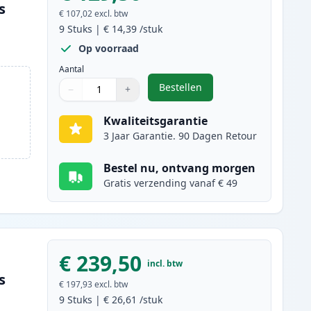
s
€ 107,02
excl. btw
9
Stuks
|
€ 14,39
/stuk
Op voorraad
Aantal
Bestellen
−
+
,
9 stuks Brother LC3237 ink
Aantal
Gebruik de knoppen om aan te passen
Aantal
:
1
Kwaliteitsgarantie
3 Jaar Garantie. 90 Dagen Retour
Bestel nu, ontvang morgen
Gratis verzending vanaf € 49
€ 239,50
incl. btw
s
€ 197,93
excl. btw
9
Stuks
|
€ 26,61
/stuk