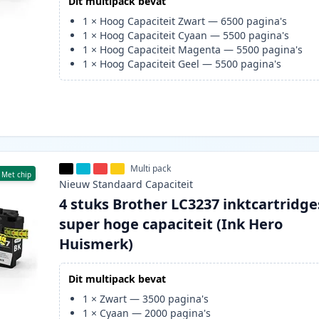
Dit multipack bevat
1
×
Hoog Capaciteit Zwart
—
6500
pagina's
1
×
Hoog Capaciteit Cyaan
—
5500
pagina's
1
×
Hoog Capaciteit Magenta
—
5500
pagina's
1
×
Hoog Capaciteit Geel
—
5500
pagina's
Multi pack
Met chip
Nieuw
Standaard
Capaciteit
4 stuks Brother LC3237 inktcartridge
super hoge capaciteit (Ink Hero
Huismerk)
Dit multipack bevat
1
×
Zwart
—
3500
pagina's
1
×
Cyaan
—
2000
pagina's