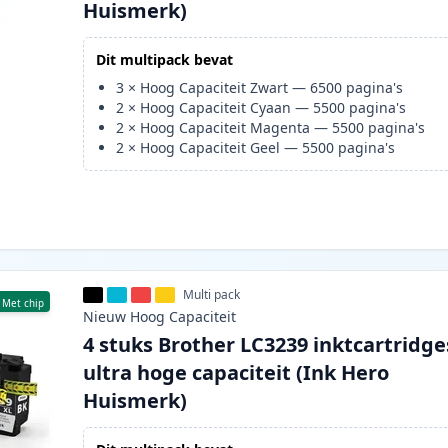
Huismerk)
Dit multipack bevat
3
×
Hoog Capaciteit Zwart
—
6500
pagina's
2
×
Hoog Capaciteit Cyaan
—
5500
pagina's
2
×
Hoog Capaciteit Magenta
—
5500
pagina's
2
×
Hoog Capaciteit Geel
—
5500
pagina's
Multi pack
Met chip
Nieuw
Hoog
Capaciteit
4 stuks Brother LC3239 inktcartridge
ultra hoge capaciteit (Ink Hero
Huismerk)