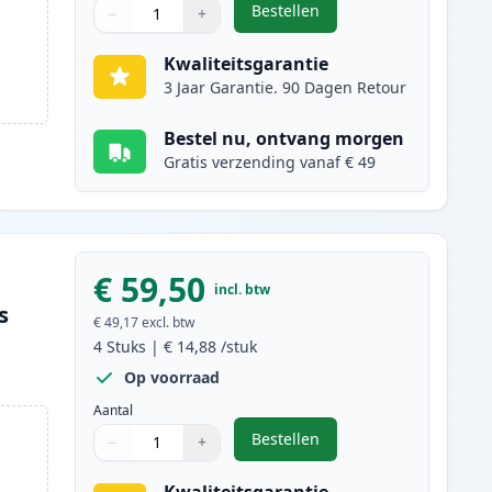
Bestellen
−
+
,
4 stuks Brother LC3239 ink
Aantal
Gebruik de knoppen om aan te passen
Aantal
:
1
Kwaliteitsgarantie
3 Jaar Garantie. 90 Dagen Retour
Bestel nu, ontvang morgen
Gratis verzending vanaf € 49
€ 59,50
incl. btw
s
€ 49,17
excl. btw
4
Stuks
|
€ 14,88
/stuk
Op voorraad
Aantal
Bestellen
−
+
,
4 stuks Brother LC3237 ink
Aantal
Gebruik de knoppen om aan te passen
Aantal
:
1