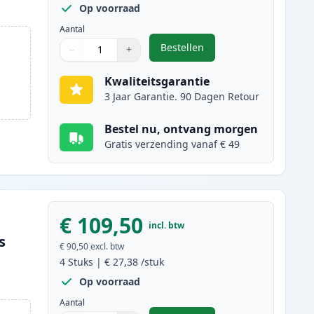
Op voorraad
Aantal
Bestellen
−
+
,
9 stuks Brother LC3239 ink
Aantal
Gebruik de knoppen om aan te passen
Aantal
:
1
Kwaliteitsgarantie
3 Jaar Garantie. 90 Dagen Retour
Bestel nu, ontvang morgen
Gratis verzending vanaf € 49
€ 109,50
incl. btw
s
€ 90,50
excl. btw
4
Stuks
|
€ 27,38
/stuk
Op voorraad
Aantal