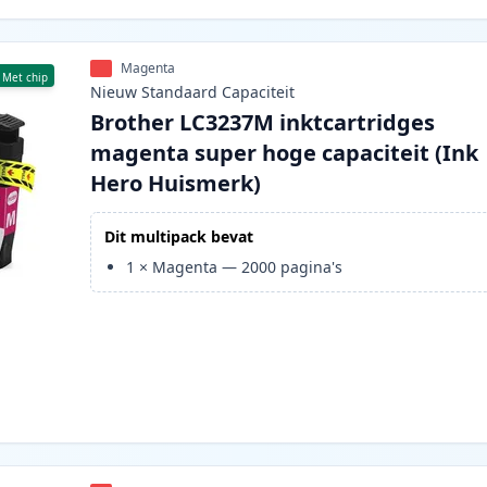
Magenta
Met chip
Nieuw
Standaard
Capaciteit
Brother LC3237M inktcartridges
magenta super hoge capaciteit (Ink
Hero Huismerk)
Dit multipack bevat
1
×
Magenta
—
2000
pagina's