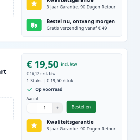
Kwaliteitsgarantie
3 Jaar Garantie. 90 Dagen Retour
Bestel nu, ontvang morgen
Gratis verzending vanaf € 49
€ 19,50
incl. btw
art
€ 16,12
excl. btw
1
Stuks
|
€ 19,50
/stuk
Op voorraad
Aantal
Bestellen
−
+
,
Brother LC3237BK inktcartr
Aantal
Gebruik de knoppen om aan te passen
Aantal
:
1
Kwaliteitsgarantie
3 Jaar Garantie. 90 Dagen Retour