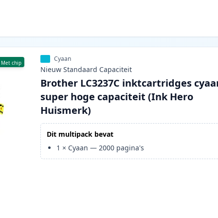
Cyaan
Met chip
Nieuw
Standaard
Capaciteit
Brother LC3237C inktcartridges cyaa
super hoge capaciteit (Ink Hero
Huismerk)
Dit multipack bevat
1
×
Cyaan
—
2000
pagina's