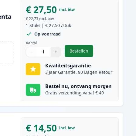
€ 27,50
incl. btw
enta
€ 22,73
excl. btw
1
Stuks
|
€ 27,50
/stuk
Op voorraad
Aantal
Bestellen
−
+
,
Brother LC3239M inktcartr
Aantal
Gebruik de knoppen om aan te passen
Aantal
:
1
Kwaliteitsgarantie
3 Jaar Garantie. 90 Dagen Retour
Bestel nu, ontvang morgen
Gratis verzending vanaf € 49
€ 14,50
incl. btw