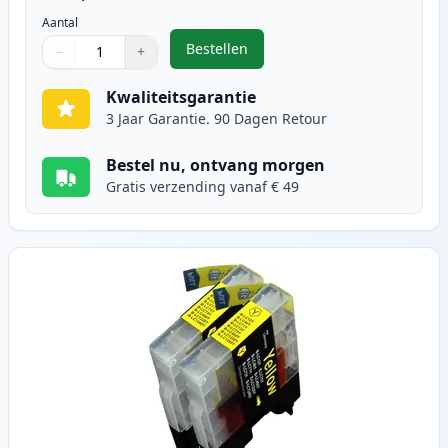
Aantal
Bestellen
−
+
,
2 stuks Brother LC1240M (LC1220)
Aantal
Gebruik de knoppen om aan te passen
Aantal
:
1
Kwaliteitsgarantie
3 Jaar Garantie. 90 Dagen Retour
Bestel nu, ontvang morgen
Gratis verzending vanaf € 49