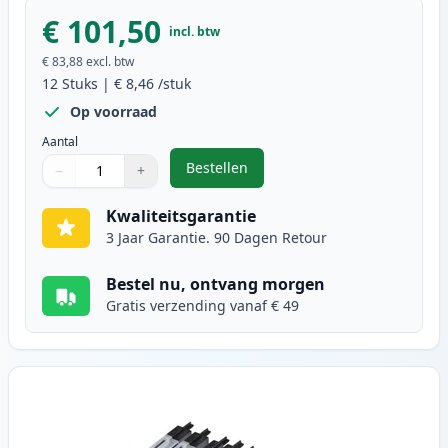
€ 101,50
incl. btw
€ 83,88
excl. btw
12
Stuks
|
€ 8,46
/stuk
Op voorraad
Aantal
Bestellen
−
+
,
12 stuks Brother LC1240 (LC1220) 
Aantal
Gebruik de knoppen om aan te passen
Aantal
:
1
Kwaliteitsgarantie
3 Jaar Garantie. 90 Dagen Retour
Bestel nu, ontvang morgen
Gratis verzending vanaf € 49