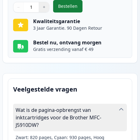
Bestellen
−
+
,
2 stuks Brother LC1280XL geel in
Aantal
Gebruik de knoppen om aan te passen
Aantal
:
1
Kwaliteitsgarantie
3 Jaar Garantie. 90 Dagen Retour
Bestel nu, ontvang morgen
Gratis verzending vanaf € 49
Veelgestelde vragen
Wat is de pagina-opbrengst van
inktcartridges voor de Brother MFC-
J5910DW?
Zwart: 820 pages, Cyaan: 930 pages, Hoog