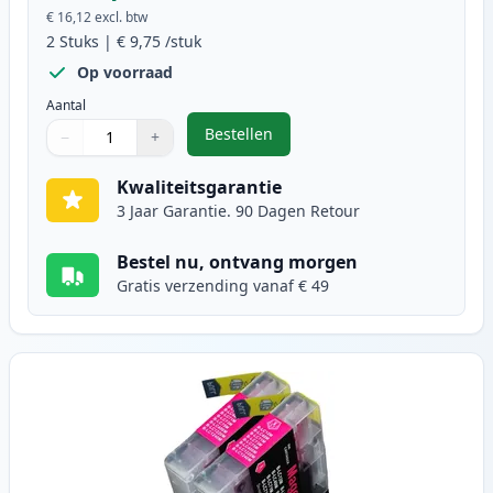
€ 16,12
excl. btw
2
Stuks
|
€ 9,75
/stuk
Op voorraad
Aantal
Bestellen
−
+
,
2 stuks Brother LC1240C (LC1220)
Aantal
Gebruik de knoppen om aan te passen
Aantal
:
1
Kwaliteitsgarantie
3 Jaar Garantie. 90 Dagen Retour
Bestel nu, ontvang morgen
Gratis verzending vanaf € 49