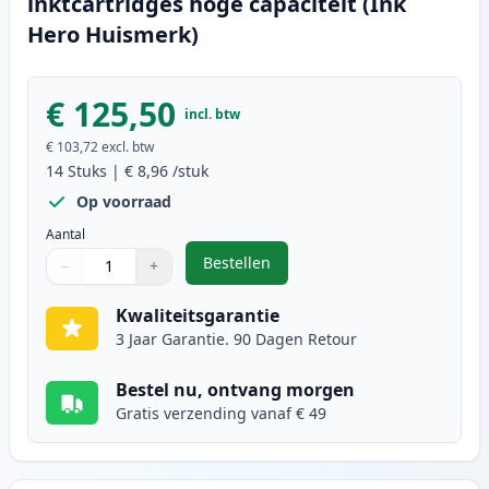
inktcartridges hoge capaciteit (Ink
Hero Huismerk)
€ 125,50
incl. btw
€ 103,72
excl. btw
14
Stuks
|
€ 8,96
/stuk
Op voorraad
Aantal
Bestellen
−
+
,
14 stuks Brother LC1240 (LC1220) 
Aantal
Gebruik de knoppen om aan te passen
Aantal
:
1
Kwaliteitsgarantie
3 Jaar Garantie. 90 Dagen Retour
Bestel nu, ontvang morgen
Gratis verzending vanaf € 49