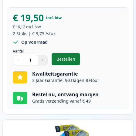
€ 19,50
incl. btw
€ 16,12
excl. btw
2
Stuks
|
€ 9,75
/stuk
Op voorraad
Aantal
Bestellen
−
+
,
2 stuks Brother LC1240BK (LC1220
Aantal
Gebruik de knoppen om aan te passen
Aantal
:
1
Kwaliteitsgarantie
3 Jaar Garantie. 90 Dagen Retour
Bestel nu, ontvang morgen
Gratis verzending vanaf € 49