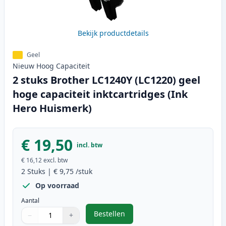
Bekijk productdetails
Geel
Nieuw
Hoog
Capaciteit
2 stuks Brother LC1240Y (LC1220) geel
hoge capaciteit inktcartridges (Ink
Hero Huismerk)
€ 19,50
incl. btw
€ 16,12
excl. btw
2
Stuks
|
€ 9,75
/stuk
Op voorraad
Aantal
Bestellen
−
+
,
2 stuks Brother LC1240Y (LC1220) 
Aantal
Gebruik de knoppen om aan te passen
Aantal
:
1