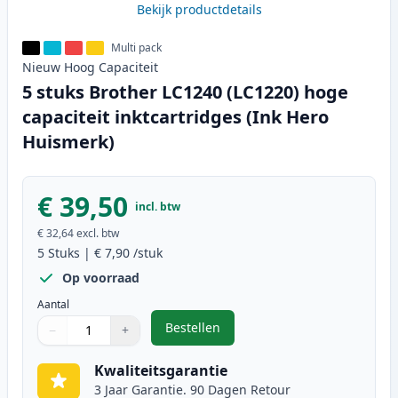
Bekijk productdetails
Multi pack
Nieuw
Hoog
Capaciteit
5 stuks Brother LC1240 (LC1220) hoge
capaciteit inktcartridges (Ink Hero
Huismerk)
€ 39,50
incl. btw
€ 32,64
excl. btw
5
Stuks
|
€ 7,90
/stuk
Op voorraad
Aantal
Bestellen
−
+
,
5 stuks Brother LC1240 (LC1220) h
Aantal
Gebruik de knoppen om aan te passen
Aantal
:
1
Kwaliteitsgarantie
3 Jaar Garantie. 90 Dagen Retour