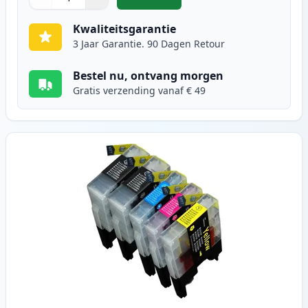
,
10 stuks Brother LC1240 (LC1220) 
Aantal
Gebruik de knoppen om aan te passen
Aantal
:
1
Kwaliteitsgarantie
3 Jaar Garantie. 90 Dagen Retour
Bestel nu, ontvang morgen
Gratis verzending vanaf € 49