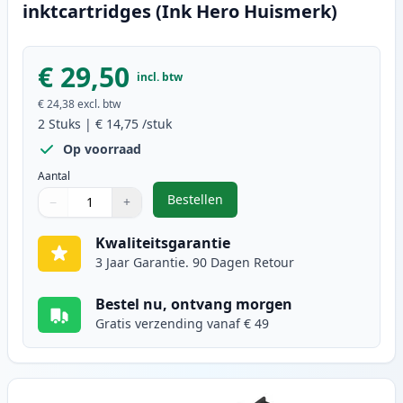
inktcartridges (Ink Hero Huismerk)
€ 29,50
incl. btw
€ 24,38
excl. btw
2
Stuks
|
€ 14,75
/stuk
Op voorraad
Aantal
Bestellen
−
+
,
2 stuks Brother LC1280XL cyaan i
Aantal
Gebruik de knoppen om aan te passen
Aantal
:
1
Kwaliteitsgarantie
3 Jaar Garantie. 90 Dagen Retour
Bestel nu, ontvang morgen
Gratis verzending vanaf € 49