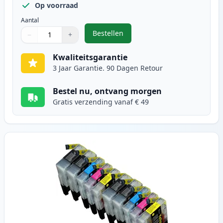
Op voorraad
Aantal
Bestellen
−
+
,
10 stuks Brother LC1280XL inktca
Aantal
Gebruik de knoppen om aan te passen
Aantal
:
1
Kwaliteitsgarantie
3 Jaar Garantie. 90 Dagen Retour
Bestel nu, ontvang morgen
Gratis verzending vanaf € 49