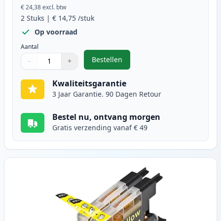
€ 24,38
excl. btw
2
Stuks
|
€ 14,75
/stuk
Op voorraad
Aantal
Bestellen
−
+
,
2 stuks Brother LC1280XL magenta
Aantal
Gebruik de knoppen om aan te passen
Aantal
:
1
Kwaliteitsgarantie
3 Jaar Garantie. 90 Dagen Retour
Bestel nu, ontvang morgen
Gratis verzending vanaf € 49