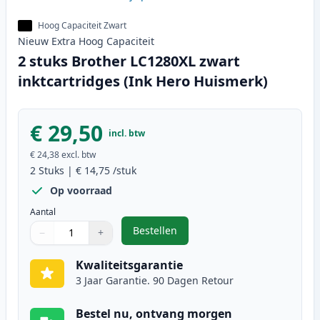
Hoog Capaciteit Zwart
Nieuw
Extra Hoog
Capaciteit
2 stuks Brother LC1280XL zwart
inktcartridges (Ink Hero Huismerk)
€ 29,50
incl. btw
€ 24,38
excl. btw
2
Stuks
|
€ 14,75
/stuk
Op voorraad
Aantal
Bestellen
−
+
,
2 stuks Brother LC1280XL zwart i
Aantal
Gebruik de knoppen om aan te passen
Aantal
:
1
Kwaliteitsgarantie
3 Jaar Garantie. 90 Dagen Retour
Bestel nu, ontvang morgen