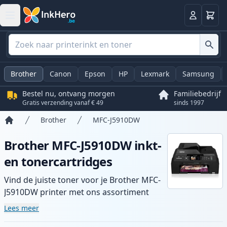
Winkel
Log in
Brother
Canon
Epson
HP
Lexmark
Samsung
Bestel nu, ontvang morgen
Familiebedrijf
Gratis verzending vanaf € 49
sinds 1997
Brother
MFC-J5910DW
Home
Brother MFC-J5910DW inkt-
en tonercartridges
Vind de juiste toner voor je Brother MFC-
J5910DW printer met ons assortiment
compatibele en high-yield cartridges.
Lees meer
Geniet van consistente printkwaliteit en