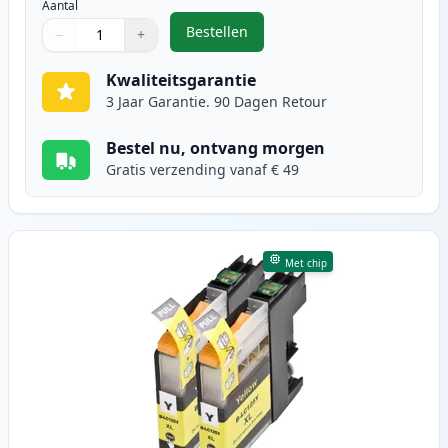
Aantal
Bestellen
−
+
,
2 stuks Brother LC125M inktcartr
Aantal
Gebruik de knoppen om aan te passen
Aantal
:
1
Kwaliteitsgarantie
3 Jaar Garantie. 90 Dagen Retour
Bestel nu, ontvang morgen
Gratis verzending vanaf € 49
Met chip