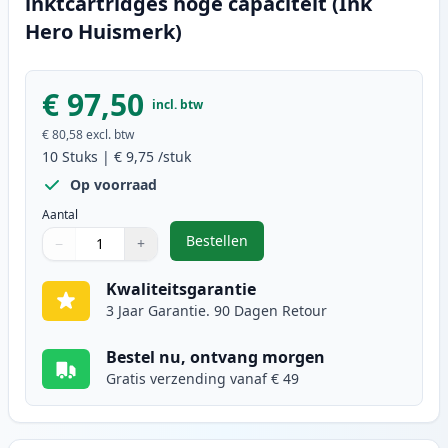
inktcartridges hoge capaciteit (Ink
Hero Huismerk)
€ 97,50
incl. btw
€ 80,58
excl. btw
10
Stuks
|
€ 9,75
/stuk
Op voorraad
Aantal
Bestellen
−
+
,
10 stuks Brother LC123 (LC121) in
Aantal
Gebruik de knoppen om aan te passen
Aantal
:
1
Kwaliteitsgarantie
3 Jaar Garantie. 90 Dagen Retour
Bestel nu, ontvang morgen
Gratis verzending vanaf € 49