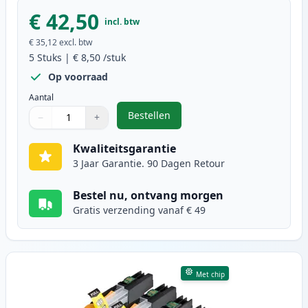
€ 42,50
incl. btw
€ 35,12
excl. btw
5
Stuks
|
€ 8,50
/stuk
Op voorraad
Aantal
Bestellen
−
+
,
5 stuks Brother LC127 & LC125 in
Aantal
Gebruik de knoppen om aan te passen
Aantal
:
1
Kwaliteitsgarantie
3 Jaar Garantie. 90 Dagen Retour
Bestel nu, ontvang morgen
Gratis verzending vanaf € 49
Met chip