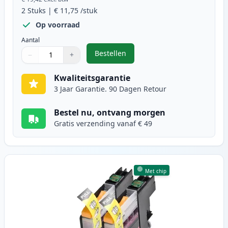
2
Stuks
|
€ 11,75
/stuk
Op voorraad
Aantal
Bestellen
−
+
,
2 stuks Brother LC125C inktcartr
Aantal
Gebruik de knoppen om aan te passen
Aantal
:
1
Kwaliteitsgarantie
3 Jaar Garantie. 90 Dagen Retour
Bestel nu, ontvang morgen
Gratis verzending vanaf € 49
Met chip