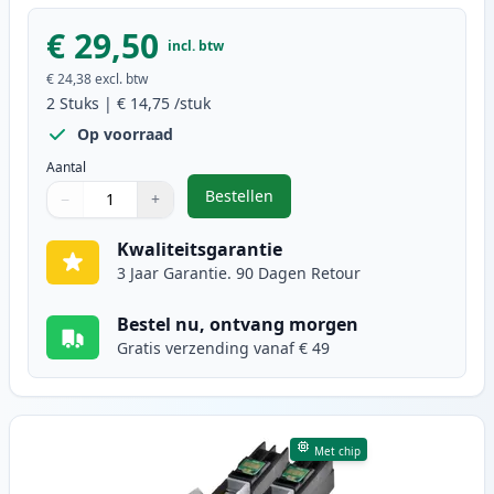
€ 29,50
incl. btw
€ 24,38
excl. btw
2
Stuks
|
€ 14,75
/stuk
Op voorraad
Aantal
Bestellen
−
+
,
2 stuks Brother LC127BK inktcart
Aantal
Gebruik de knoppen om aan te passen
Aantal
:
1
Kwaliteitsgarantie
3 Jaar Garantie. 90 Dagen Retour
Bestel nu, ontvang morgen
Gratis verzending vanaf € 49
Met chip