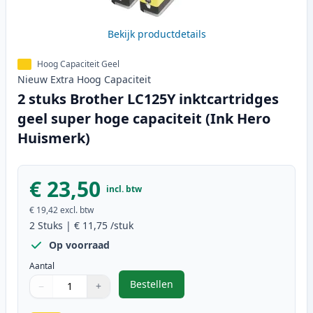
Bekijk productdetails
Hoog Capaciteit Geel
Nieuw
Extra Hoog
Capaciteit
2 stuks Brother LC125Y inktcartridges
geel super hoge capaciteit (Ink Hero
Huismerk)
€ 23,50
incl. btw
€ 19,42
excl. btw
2
Stuks
|
€ 11,75
/stuk
Op voorraad
Aantal
Bestellen
−
+
,
2 stuks Brother LC125Y inktcartr
Aantal
Gebruik de knoppen om aan te passen
Aantal
:
1