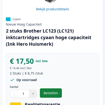
Bekijk productdetails
Cyaan
Nieuw
Hoog
Capaciteit
2 stuks Brother LC123 (LC121)
inktcartridges cyaan hoge capaciteit
(Ink Hero Huismerk)
€ 17,50
incl. btw
€ 14,46
excl. btw
2
Stuks
|
€ 8,75
/stuk
Op voorraad
Aantal
Bestellen
−
+
,
2 stuks Brother LC123 (LC121) ink
Aantal
Gebruik de knoppen om aan te passen
Aantal
:
1
Kwaliteitsgarantie