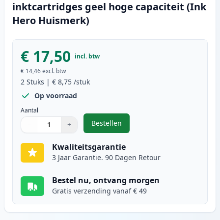
inktcartridges geel hoge capaciteit (Ink
Hero Huismerk)
€ 17,50
incl. btw
€ 14,46
excl. btw
2
Stuks
|
€ 8,75
/stuk
Op voorraad
Aantal
Bestellen
−
+
,
2 stuks Brother LC123 (LC121) ink
Aantal
Gebruik de knoppen om aan te passen
Aantal
:
1
Kwaliteitsgarantie
3 Jaar Garantie. 90 Dagen Retour
Bestel nu, ontvang morgen
Gratis verzending vanaf € 49