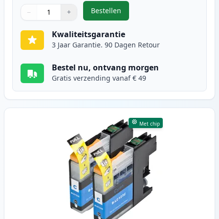
Bestellen
−
+
,
2 stuks Brother LC123 (LC121) ink
Aantal
Gebruik de knoppen om aan te passen
Aantal
:
1
Kwaliteitsgarantie
3 Jaar Garantie. 90 Dagen Retour
Bestel nu, ontvang morgen
Gratis verzending vanaf € 49
Met chip