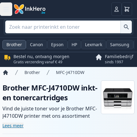
Winkel
Log in
Brother
Canon
Epson
HP
Lexmark
Samsung
Bestel nu, ontvang morgen
Familiebedrijf
Gratis verzending vanaf € 49
sinds 1997
Brother
MFC-J4710DW
Home
Brother MFC-J4710DW inkt-
en tonercartridges
Vind de juiste toner voor je Brother MFC-
J4710DW printer met ons assortiment
compatibele en high-yield cartridges.
Lees meer
Geniet van consistente printkwaliteit en