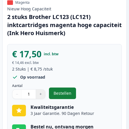
Magenta
Nieuw
Hoog
Capaciteit
2 stuks Brother LC123 (LC121)
inktcartridges magenta hoge capaciteit
(Ink Hero Huismerk)
€ 17,50
incl. btw
€ 14,46
excl. btw
2
Stuks
|
€ 8,75
/stuk
Op voorraad
Aantal
Bestellen
−
+
,
2 stuks Brother LC123 (LC121) in
Aantal
Gebruik de knoppen om aan te passen
Aantal
:
1
Kwaliteitsgarantie
3 Jaar Garantie. 90 Dagen Retour
Bestel nu, ontvang morgen